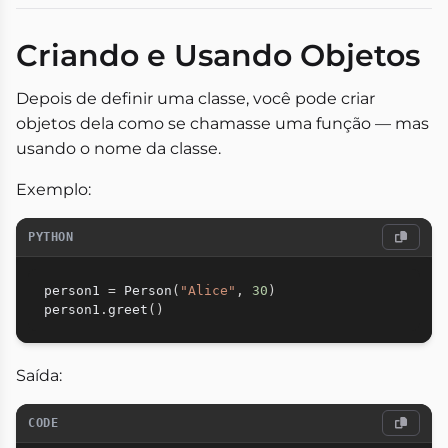
Criando e Usando Objetos
Depois de definir uma classe, você pode criar
objetos dela como se chamasse uma função — mas
usando o nome da classe.
Exemplo:
PYTHON
person1 
=
 Person
(
"Alice"
,
30
)
person1
.
greet
(
)
Saída:
CODE