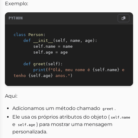
Exemplo:
PYTHON
class
Person
:
def
__init__
(
self
,
 name
,
 age
)
:
        self
.
name 
=
 name

        self
.
age 
=
 age

def
greet
(
self
)
:
print
(
f"Olá, meu nome é 
{
self
.
name
}
 e 
tenho 
{
self
.
age
}
 anos."
)
Aqui:
Adicionamos um método chamado
.
greet
Ele usa os próprios atributos do objeto (
self.name
e
) para mostrar uma mensagem
self.age
personalizada.