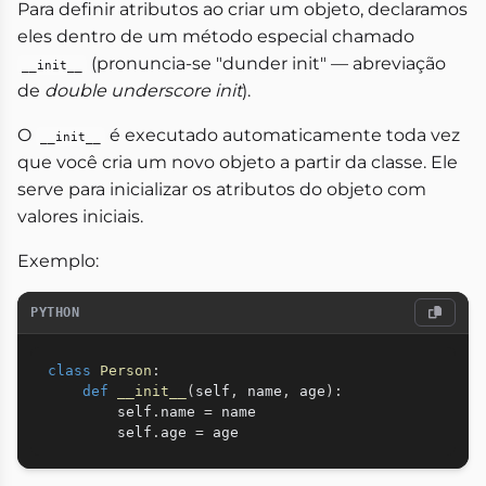
Para definir atributos ao criar um objeto, declaramos
eles dentro de um método especial chamado
(pronuncia-se "dunder init" — abreviação
__init__
de
double underscore init
).
O
é executado automaticamente toda vez
__init__
que você cria um novo objeto a partir da classe. Ele
serve para inicializar os atributos do objeto com
valores iniciais.
Exemplo:
PYTHON
class
Person
:
def
__init__
(
self
,
 name
,
 age
)
:
        self
.
name 
=
 name

        self
.
age 
=