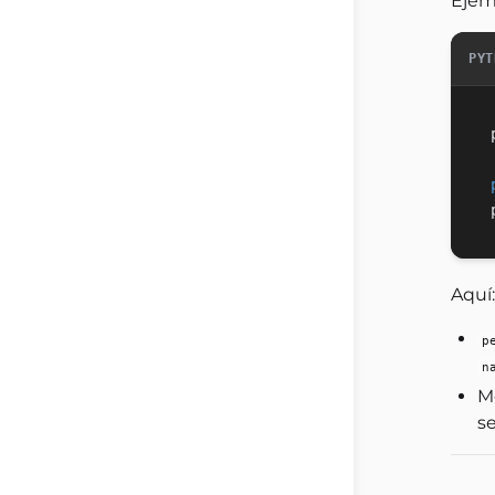
Ejem
PYT
Aquí:
p
n
M
s