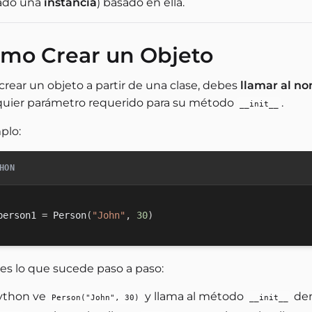
ado una
instancia
) basado en ella.
mo Crear un Objeto
crear un objeto a partir de una clase, debes
llamar al no
quier parámetro requerido para su método
.
__init__
plo:
HON
person1 
=
 Person
(
"John"
,
30
)
 es lo que sucede paso a paso:
ython ve
y llama al método
den
Person("John", 30)
__init__