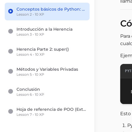
llam
Conceptos básicos de Python: Programación Orientada a Objetos (POO)
Lesson 2 • 10 XP
Có
Introducción a la Herencia
Lesson 3 • 10 XP
Para 
cual
Herencia Parte 2: super()
Lesson 4 • 10 XP
Ejem
Métodos y Variables Privadas
PYT
Lesson 5 • 10 XP
Conclusión
Lesson 6 • 10 XP
Hoja de referencia de POO (Extra)
Esto
Lesson 7 • 10 XP
P