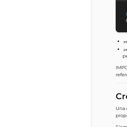
p
p
p
IMPO
refe
Cr
Una 
prop