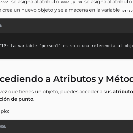
se asigna al atributo
, y
se asigna al atributo
John"
name
30
e crea un nuevo objeto y se almacena en la variable
perso
E
cediendo a Atributos y Méto
vez que tienes un objeto, puedes acceder a sus
atributo
ción de punto
.
plo:
HON