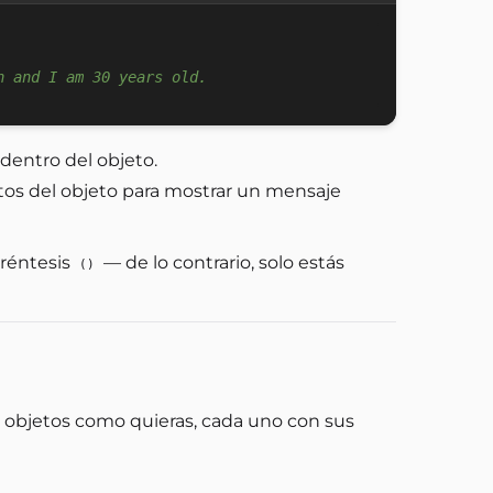
n and I am 30 years old.
entro del objeto.
butos del objeto para mostrar un mensaje
réntesis
— de lo contrario, solo estás
()
os objetos como quieras, cada uno con sus