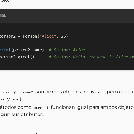
plo:
HON
person2 
=
 Person
(
"Alice"
,
25
)
print
(
person2
.
name
)
# Salida: Alice
person2
.
greet
(
)
# Salida: Hello, my name is Alice a
y
son ambos objetos de
, pero cada 
erson1
person2
Person
y
).
ame
age
étodos como
funcionan igual para ambos objeto
greet()
egún sus atributos.