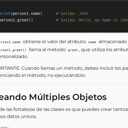
print
(
person1
.
name
)
# Salida: John
person1
.
greet
(
)
# Salida: Hello, my name is Joh
obtiene el valor del atributo
almacenado d
erson1.name
name
llama al método
, que utiliza los atri
erson1.greet()
greet
ersonalizado.
RTANTE: Cuando llamas un método, debes incluir los pa
renciando el método, no ejecutándolo.
eando Múltiples Objetos
de las fortalezas de las clases es que puedes crear tant
ios datos únicos.