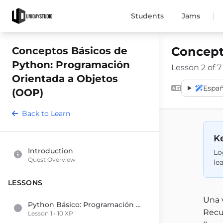
|
Students
Jams
Concept
Conceptos Básicos de
Python: Programación
Lesson 2 of 7
Orientada a Objetos
Españ
(OOP)
Back to Learn
Ke
Introduction
Lo
Quest Overview
le
LESSONS
Una 
Python Básico: Programación Orientada a Objetos (POO)
Recu
Lesson 1 • 10 XP