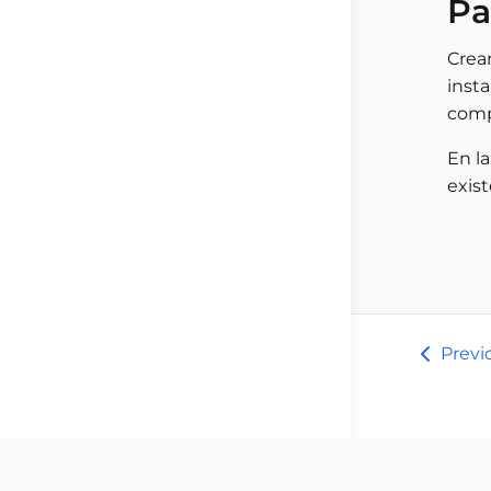
Pa
Crear
inst
comp
En l
exist
Previ