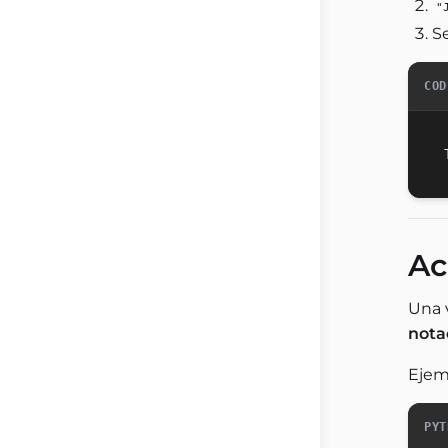
"
S
COD
Ac
Una 
nota
Ejem
PYT