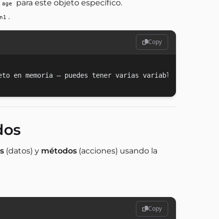
para este objeto específico.
age
.
n1
Copy
dos
s
(datos) y
métodos
(acciones) usando la
Copy