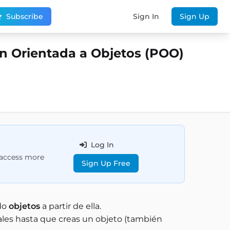
Subscribe
Sign In
Sign Up
n Orientada a Objetos (POO)
Log In
d access more
Sign Up Free
ndo
objetos
a partir de ella.
ales hasta que creas un objeto (también