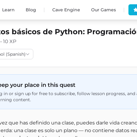
|
|
Learn
Blog
Cave Engine
Our Games
os básicos de Python: Programació
 • 10 XP
ol (Spanish)
ep your place in this quest
g in or sign up for free to subscribe, follow lesson progress, an
arning content.
vez que has definido una clase, puedes darle vida crea
erda: una clase es solo un plano — no contiene datos re