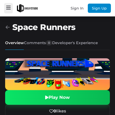
Sign In
Sign Up
Space Runners
Overview
Comments
Developer's Experience
0
Play Now
0
likes