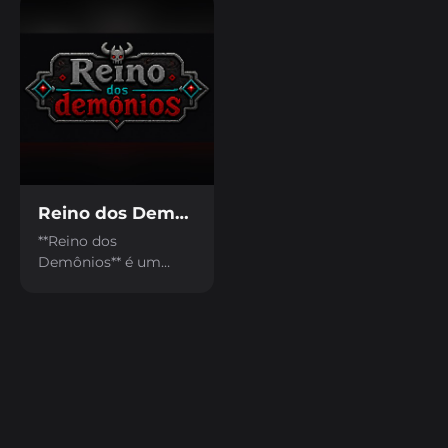
história cheia de
desafios e enigmas.
Em Portas Coloridas,
sua missão vai além
de correr; aqui, uma
maldição enigmática
o força a decifrar
puzzles intrigantes
para sobreviver e
progredir.
Reino dos Demônios
**Reino dos
Demônios** é um
jogo de ação e
sobrevivência em
arena onde você
enfrenta hordas
demoníacas, coleta
moedas, compra
melhorias e evolui seu
guerreiro para salvar a