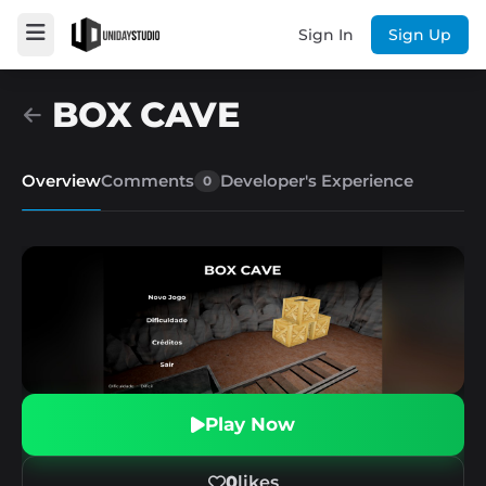
Sign In
Sign Up
BOX CAVE
Overview
Comments
Developer's Experience
0
Play Now
0
likes