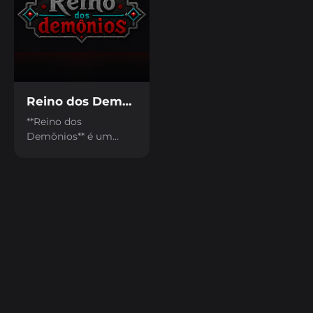
Reino dos Demônios
**Reino dos
Demônios** é um
jogo de ação e
sobrevivência em
arena onde você
enfrenta hordas
demoníacas, coleta
moedas, compra
melhorias e evolui seu
guerreiro para salvar a
princesa. Desvie de
inimigos, projéteis e
explosões, fortaleça
seu personagem com