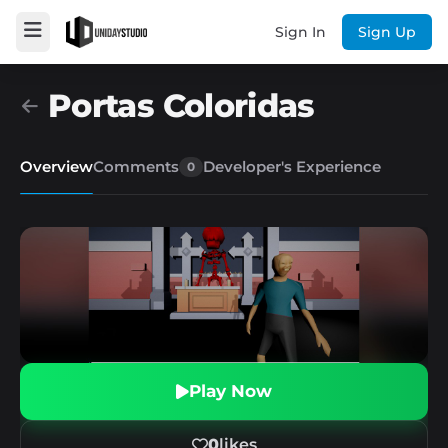
Sign In
Sign Up
Portas Coloridas
Overview
Comments
Developer's Experience
0
Play Now
0
likes