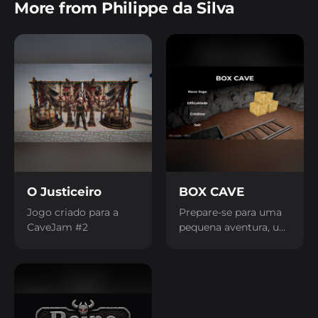
More from Philippe da Silva
O Justiceiro
BOX CAVE
Jogo criado para a
Prepare-se para uma
CaveJam #2
pequena aventura, um
jogo de exploração
que foi feito para a
CaveJam!