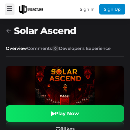
Sign In
Sign Up
Solar Ascend
Overview
Comments
Developer's Experience
0
Play Now
0
likes