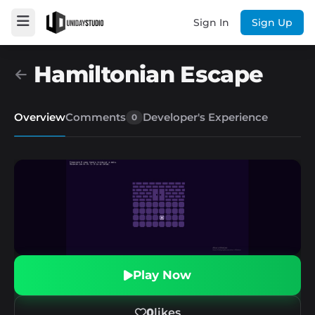
Sign In
Sign Up
Hamiltonian Escape
Overview
Comments
Developer's Experience
0
Play Now
0
likes