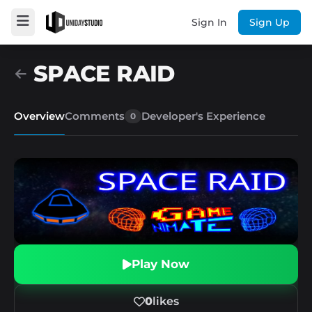
Sign In
Sign Up
SPACE RAID
Overview
Comments
Developer's Experience
0
Play Now
0
likes