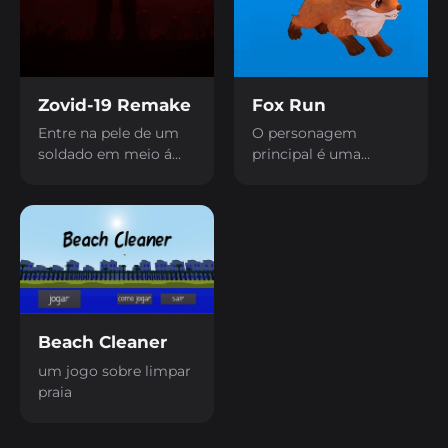
Zovid-19 Remake
Fox Run
Entre na pele de um
O personagem
soldado em meio á
principal é uma
um cenário devastado
raposa encantadora.
pelo vírus Zovid-19,
Melhore seus reflexos
onde você terá que
e ganhe mais
cumprir uma missão
experiência em suas
que testará os seus
habilidades para evitar
limites!
obstáculos
Beach Cleaner
um jogo sobre limpar
praia