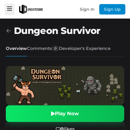
Sign In
Sign Up
Dungeon Survivor
Overview
Comments
Developer's Experience
0
Play Now
0
likes