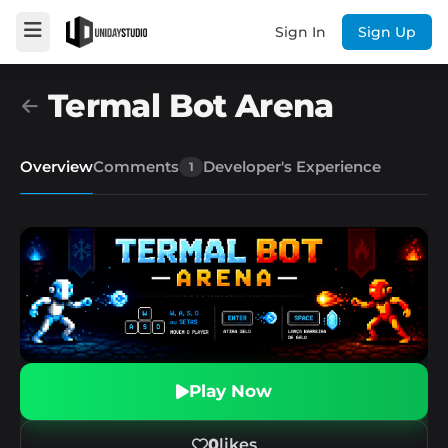
Sign In
Sign Up
Termal Bot Arena
Overview
Comments
Developer's Experience
1
Play Now
0
likes