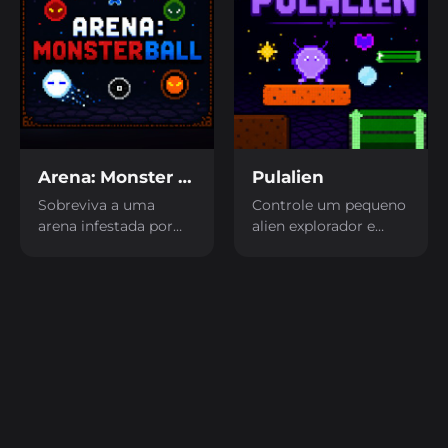
Arena: Monster Ball
Pulalien
Sobreviva a uma
Controle um pequeno
arena infestada por
alien explorador e
monstros cada vez
colete 100 estrelas
mais perigosos.
para completar a
Enfrente diferentes
missão. As
inimigos, use suas
plataformas estão em
habilidades com
constante
estratégia e resista até
movimento, então
encontrar o chefe
cada salto exige
final. Cada fase
atenção e bom
aumenta o desafio,
timing. Pelo caminho,
exigindo reflexos
encontre power-ups