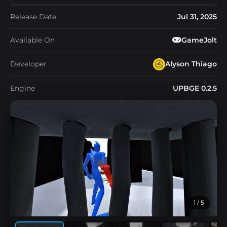
Release Date
Jul 31, 2025
Available On
GameJolt
Developer
Alyson Thiago
Engine
UPBGE 0.2.5
1
/ 5