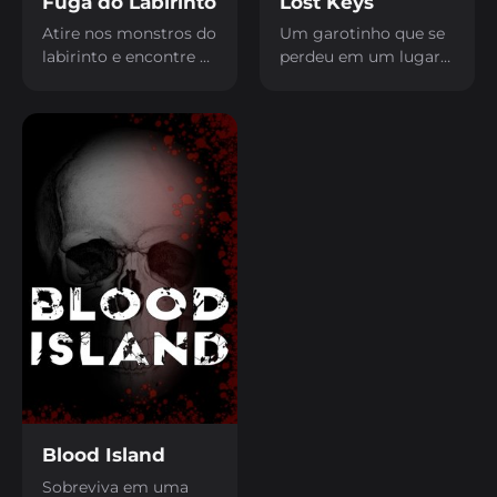
Fuga do Labirinto
Lost Keys
Atire nos monstros do
Um garotinho que se
labirinto e encontre a
perdeu em um lugar
saída.
cheio de perigos, ele
só quer voltar para
casa.
Blood Island
Sobreviva em uma