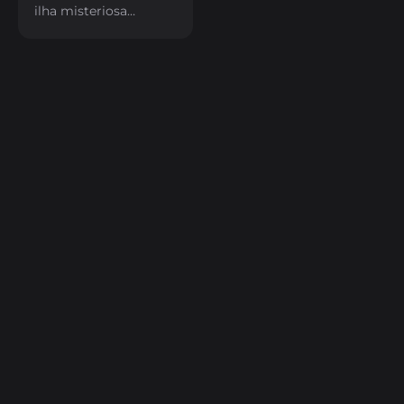
ilha misteriosa
cercada de perigos e
criaturas.