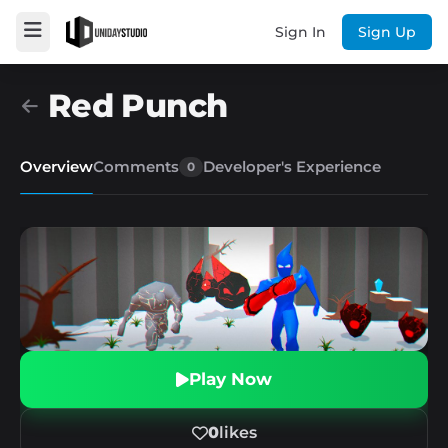
Sign In
Sign Up
Red Punch
Overview
Comments
Developer's Experience
0
Play Now
0
likes