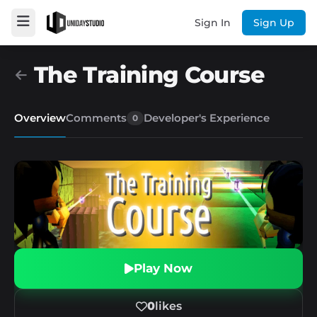
Sign In
Sign Up
The Training Course
Overview
Comments
Developer's Experience
0
Play Now
0
likes