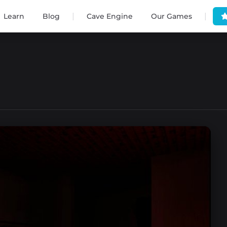
|
|
Learn
Blog
Cave Engine
Our Games