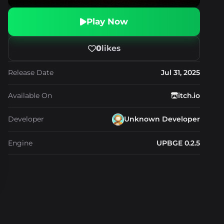
Play Now
0
likes
Release Date
Jul 31, 2025
Available On
itch.io
Developer
Unknown Developer
Engine
UPBGE 0.2.5