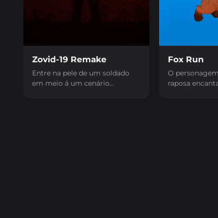
Zovid-19 Remake
Fox Run
Entre na pele de um soldado
O personagem 
em meio á um cenário
raposa encant
devastado pelo vírus Zovid-19,
seus reflexos 
onde você terá que cumprir
experiência e
uma missão que testará os
habilidades par
seus limites!
obstáculos