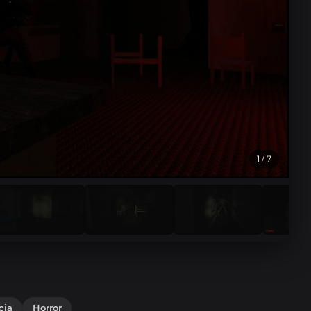
1
/ 7
cia
Horror