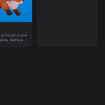
principal é uma
adora. Melhore
e ganhe mais
m suas
a evitar