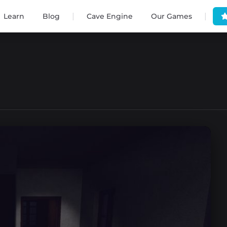
|
|
Learn
Blog
Cave Engine
Our Games