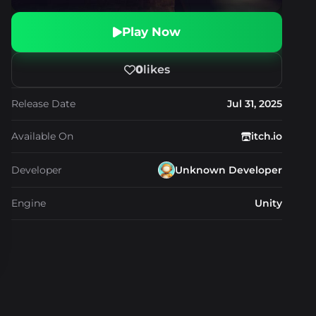
Play Now
0
likes
Release Date
Jul 31, 2025
Available On
itch.io
Developer
Unknown Developer
Engine
Unity