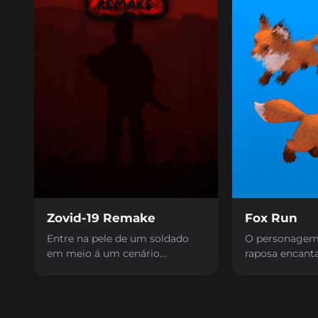
Zovid-19 Remake
Fox Run
Entre na pele de um soldado
O personagem 
em meio á um cenário
raposa encant
devastado pelo vírus Zovid-19,
seus reflexos 
onde você terá que cumprir
experiência e
uma missão que testará os
habilidades par
seus limites!
obstáculos