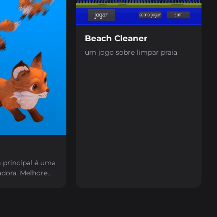
Beach Cleaner
um jogo sobre limpar praia
principal é uma
adora. Melhore
e ganhe mais
m suas
a evitar