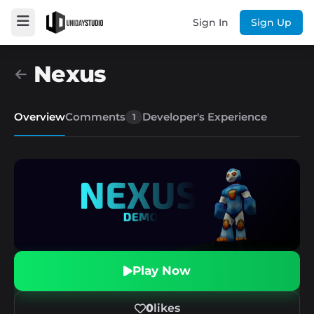
Sign In
Sign Up
Nexus
Overview
Comments
Developer's Experience
1
Play Now
0
likes