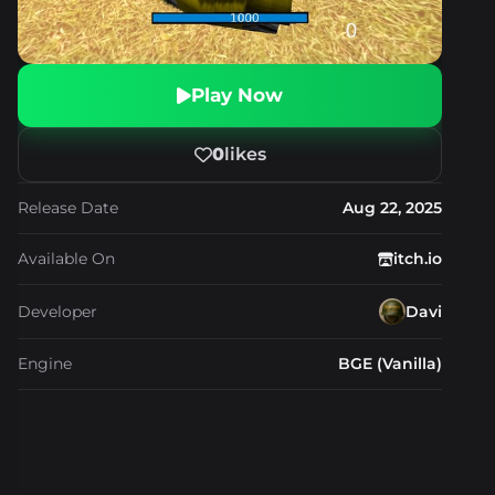
Play Now
0
likes
Release Date
Aug 22, 2025
Available On
itch.io
Developer
Davi
Engine
BGE (Vanilla)