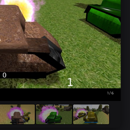
1
/ 6