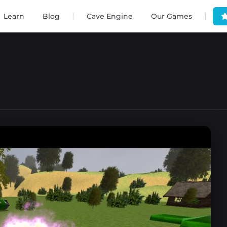
|
|
Learn
Blog
Cave Engine
Our Games