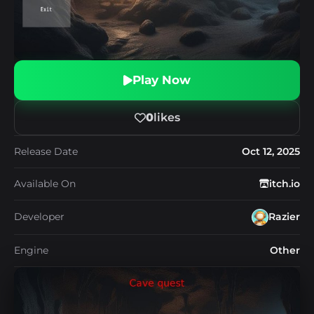
Play Now
0
likes
Release Date
Oct 12, 2025
Available On
itch.io
Developer
Razier
Engine
Other