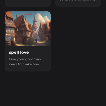
sono eterno coletando
gigante que precisa
sangue dos seus
escapar de uma
inimigos
cidade grande
spell love
One young woman
need to make one
love spell to take back
her lover