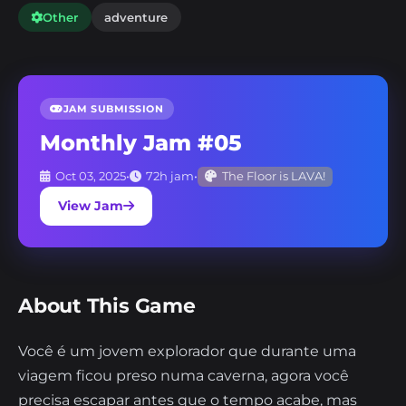
Other
adventure
JAM SUBMISSION
Monthly Jam #05
Oct 03, 2025
•
72h jam
•
The Floor is LAVA!
View Jam
About This Game
Você é um jovem explorador que durante uma
viagem ficou preso numa caverna, agora você
precisa escapar antes que o tempo acabe, mas