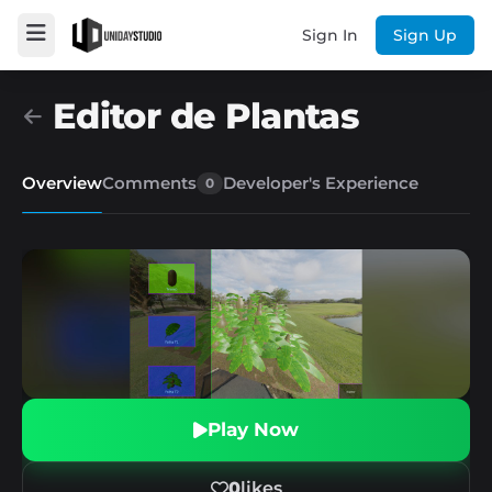
Sign In
Sign Up
Editor de Plantas
Overview
Comments
Developer's Experience
0
Play Now
0
likes