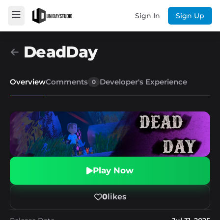
Sign In
Sign Up
DeadDay
Overview
Comments
Developer's Experience
0
Play Now
0
likes