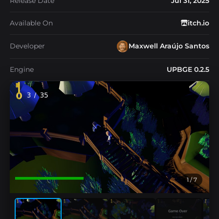
Release Date
Jul 31, 2025
Available On
itch.io
Developer
Maxwell Araújo Santos
Engine
UPBGE 0.2.5
1
/ 7