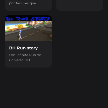
e ganhe o game.
por facções que
desputam territorios,
você é um
protagonista dessa
historia.
BH Run story
Um infinite Run do
universo BH