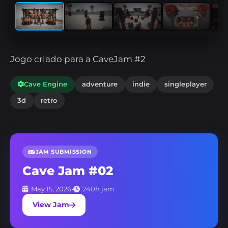
Jogo criado para a CaveJam #2
Cave Engine
adventure
indie
singleplayer
3d
retro
JAM SUBMISSION
Cave Jam #02
May 15, 2026
•
240h jam
View Jam