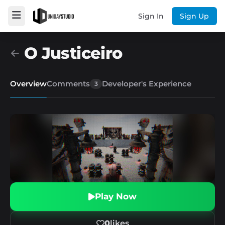
Sign In
Sign Up
O Justiceiro
Overview
Comments
Developer's Experience
3
Play Now
0
likes