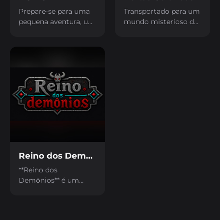
Prepare-se para uma
Transportado para um
pequena aventura, um
mundo misterioso de
jogo de exploração
cores sólidas, você é o
que foi feito para a
protagonista de uma
CaveJam!
história cheia de
desafios e enigmas.
Em Portas Coloridas,
sua missão vai além
de correr; aqui, uma
maldição enigmática
o força a decifrar
puzzles intrigantes
para sobreviver e
progredir.
Reino dos Demônios
**Reino dos
Demônios** é um
jogo de ação e
sobrevivência em
arena onde você