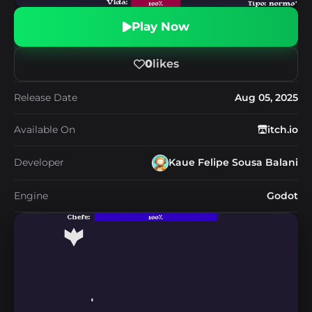
Play Now
0
likes
Release Date
Aug 05, 2025
Available On
itch.io
Developer
Kaue Felipe Sousa Balani
Engine
Godot