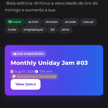
-Bala elétrica: diminui a velocidade de tiro do
inimigo e aumenta a sua.
Godot
action
shooter
arcade
casual
indie
singleplayer
2d
retro
JAM SUBMISSION
Monthly Uniday Jam #03
Aug 01, 2025
•
72h jam
•
Everything is Connected
View Jam