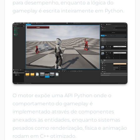
para desempenho, enquanto a lógica do
gameplay é escrita inteiramente em Python.
O motor expõe uma API Python onde o
comportamento do gameplay é
implementado através de componentes
anexados às entidades, enquanto sistemas
pesados como renderização, física e animação
rodam em C++ otimizado.