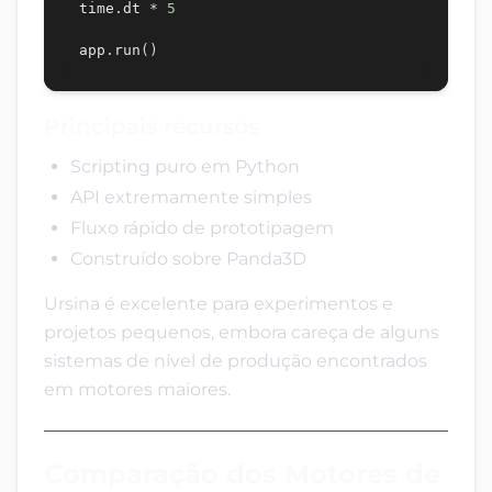
time
.
dt 
*
5
app
.
run
(
)
Principais recursos
Scripting puro em Python
API extremamente simples
Fluxo rápido de prototipagem
Construído sobre Panda3D
Ursina é excelente para experimentos e
projetos pequenos, embora careça de alguns
sistemas de nível de produção encontrados
em motores maiores.
Comparação dos Motores de