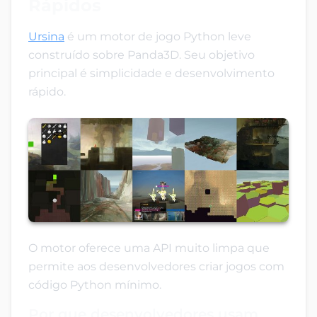
Rápidos
Ursina
é um motor de jogo Python leve
construído sobre Panda3D. Seu objetivo
principal é simplicidade e desenvolvimento
rápido.
O motor oferece uma API muito limpa que
permite aos desenvolvedores criar jogos com
código Python mínimo.
Por que desenvolvedores usam