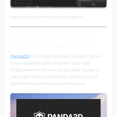
Mas ambos têm muitas vantagens.
3. Panda3D — Um Motor
Madura de Jogo Python
Panda3D
é um dos motores de jogo Python
mais estabelecidos ainda em uso hoje.
Originalmente desenvolvido pela Disney e
Carnegie Mellon University, continua uma
plataforma poderosa e open-source.