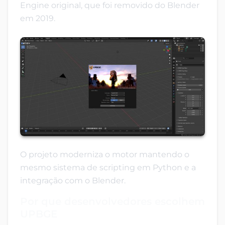
Engine original, que foi removido do Blender
em 2019.
O projeto moderniza o motor mantendo o
mesmo sistema de scripting em Python e a
integração com o Blender.
Por que desenvolvedores escolhem
UPBGE