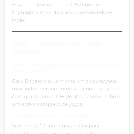
Essas tendências tornam Python uma
linguagem atraente para desenvolvedores
indie.
FAQ — Motores de Jogo
Python
Qual é o melhor motor de jogo Python
para jogos 3D?
Cave Engine é atualmente uma das opções
mais fortes porque combina scripting Python
com um backend C++ de alto desempenho e
um editor completo de jogos.
Panda3D ainda é usado hoje?
Sim. Panda3D continua popular para
simulações, pesquisas e jogos indie.