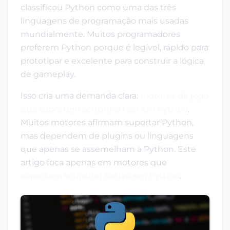
classificou Python como uma das três
linguagens de programação mais usadas
mundialmente. Muitos programadores
preferem Python porque é legível, rápido para
prototipar e excelente para construir a lógica
de gameplay.
Isso cria uma demanda clara:
motores de jogo
que suportem scripting real em Python
.
Muitos motores afirmam suportar Python,
mas dependem de plugins ou linguagens
que apenas se assemelham a Python. Este
artigo foca apenas em motores que
suportam scripting nativo em Python
.