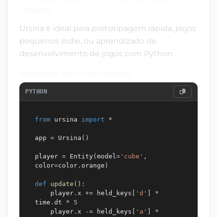
Ursina
Ursina é ideal para prototipagem rápida, jogos
pequenos indie, ou aprendizado de
desenvolvimento de jogos com Python.
Exemplo de script Ursina
PYTHON
from
 ursina 
import
*
app 
=
 Ursina
(
)
player 
=
 Entity
(
model
=
'cube'
,
color
=
color
.
orange
)
def
update
(
)
:
    player
.
x 
+=
 held_keys
[
'd'
]
*
time
.
dt 
*
5
    player
.
x 
-=
 held_keys
[
'a'
]
*