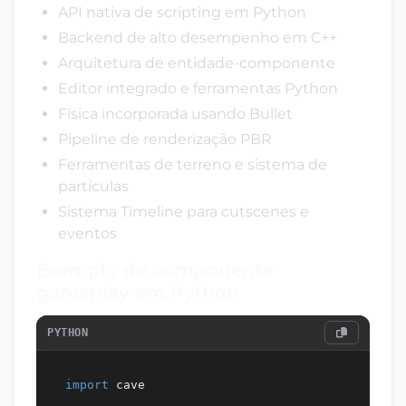
API nativa de scripting em Python
Backend de alto desempenho em C++
Arquitetura de entidade-componente
Editor integrado e ferramentas Python
Física incorporada usando Bullet
Pipeline de renderização PBR
Ferramentas de terreno e sistema de
partículas
Sistema Timeline para cutscenes e
eventos
Exemplo de componente
gameplay em Python
PYTHON
import
 cave
