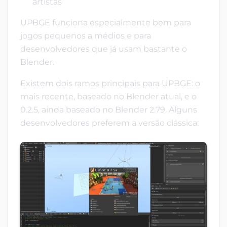
artistas
UPBGE funciona especialmente bem para
jogos pequenos a médios e para
desenvolvedores que já usam bastante o
Blender.
Existem dois ramos principais para UPBGE: o
mais recente, baseado no Blender atual, e o
0.2.5, ainda baseado no Blender 2.79. Alguns
desenvolvedores preferem a versão clássica: