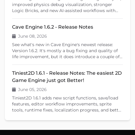
improved physics debug visualization, stronger
Logic Bricks, and new AI-assisted workflows with
Cave Remote Control and the Cave CLI. This patch
release also introduces important fixes, better
Cave Engine 1.6.2 - Release Notes
learning tools, and previews upcoming features like
shader editing and ragdoll physics.
June 08, 2026
See what's new in Cave Engine's newest release:
Version 1.6.2. It's mostly a bug fixing and quality of
life improvement, but it does introduce a couple of
new features that will help you create your games.
Tiniest2D 1.6.1 - Release Notes: The easiest 2D
Game Engine just got Better!
June 05, 2026
Tiniest2D 1.6.1 adds new script functions, save/load
features, editor workflow improvements, sprite
tools, runtime fixes, localization progress, and better
documentation.