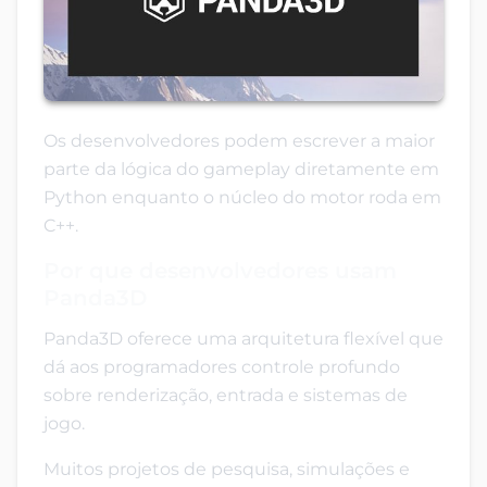
Os desenvolvedores podem escrever a maior
parte da lógica do gameplay diretamente em
Python enquanto o núcleo do motor roda em
C++.
Por que desenvolvedores usam
Panda3D
Panda3D oferece uma arquitetura flexível que
dá aos programadores controle profundo
sobre renderização, entrada e sistemas de
jogo.
Muitos projetos de pesquisa, simulações e