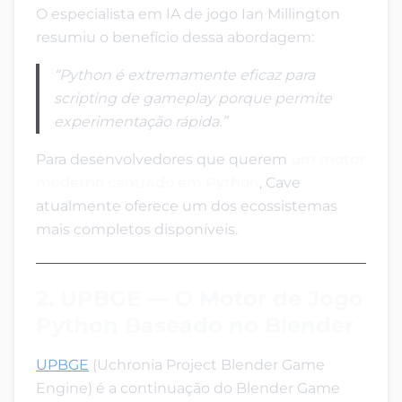
O especialista em IA de jogo Ian Millington
resumiu o benefício dessa abordagem:
“Python é extremamente eficaz para
scripting de gameplay porque permite
experimentação rápida.”
Para desenvolvedores que querem
um motor
moderno centrado em Python
, Cave
atualmente oferece um dos ecossistemas
mais completos disponíveis.
2. UPBGE — O Motor de Jogo
Python Baseado no Blender
UPBGE
(Uchronia Project Blender Game
Engine) é a continuação do Blender Game