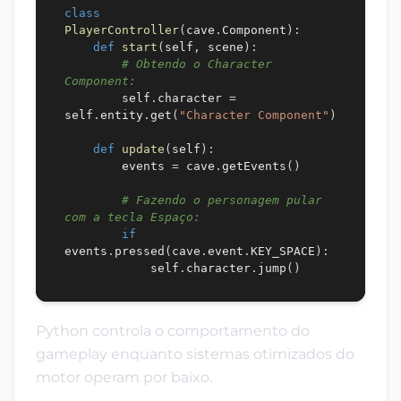
class
PlayerController
(
cave
.
Component
)
:
def
start
(
self
,
 scene
)
:
# Obtendo o Character 
Component:
        self
.
character 
=
self
.
entity
.
get
(
"Character Component"
)
def
update
(
self
)
:
        events 
=
 cave
.
getEvents
(
)
# Fazendo o personagem pular 
com a tecla Espaço:
if
events
.
pressed
(
cave
.
event
.
KEY_SPACE
)
:
            self
.
character
.
jump
(
)
Python controla o comportamento do
gameplay enquanto sistemas otimizados do
motor operam por baixo.