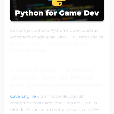
Se você já conhece Python e quer construir
jogos sem mudar para C# ou C++, estes são os
quatro melhores motores de jogo em
Python em 2026
.
1. Cave Engine — O Melhor
Motor de Jogo em Python
para Desenvolvedores Indies
Cave Engine
é um motor de jogo 3D
moderno construído com uma arquitetura
híbrida. O núcleo do motor é escrito em C++