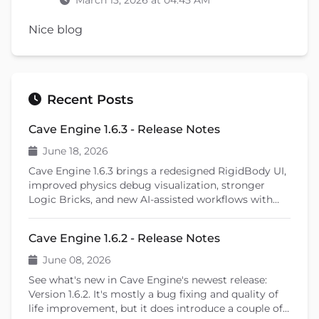
March 13, 2026 at 04:45 AM
Nice blog
Recent Posts
Cave Engine 1.6.3 - Release Notes
June 18, 2026
Cave Engine 1.6.3 brings a redesigned RigidBody UI,
improved physics debug visualization, stronger
Logic Bricks, and new AI-assisted workflows with
Cave Remote Control and the Cave CLI. This patch
release also introduces important fixes, better
Cave Engine 1.6.2 - Release Notes
learning tools, and previews upcoming features like
shader editing and ragdoll physics.
June 08, 2026
See what's new in Cave Engine's newest release:
Version 1.6.2. It's mostly a bug fixing and quality of
life improvement, but it does introduce a couple of