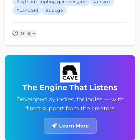
#python scripting game engine
#ursina
#panda3d
#upbge
0
likes
The Engine That Listens
Developed by indies, for indies — with
direct support from the creators.
Learn More