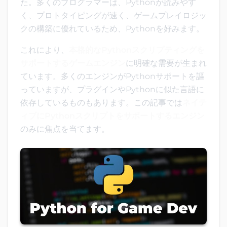
た。多くのプログラマーは、Pythonが読みやす
く、プロトタイピングが速く、ゲームプレイロジッ
クの構築に優れているため、Pythonを好みます。
これにより、
本格的なPythonスクリプティングを
サポートするゲームエンジン
に明確な需要が生まれ
ています。多くのエンジンがPythonサポートを謳
っていますが、プラグインやPythonに似た言語に
依存しているものもあります。この記事では
ネイテ
ィブにPythonスクリプトをサポートするエンジン
のみに焦点を当てます。