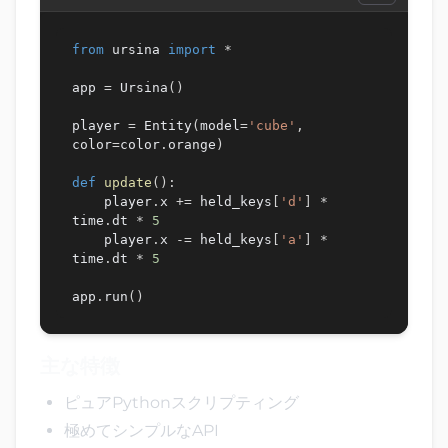
from
 ursina 
import
*
app 
=
 Ursina
(
)
player 
=
 Entity
(
model
=
'cube'
,
color
=
color
.
orange
)
def
update
(
)
:
    player
.
x 
+=
 held_keys
[
'd'
]
*
time
.
dt 
*
5
    player
.
x 
-=
 held_keys
[
'a'
]
*
time
.
dt 
*
5
app
.
run
(
)
主な特徴
ピュアPythonスクリプティング
極めてシンプルなAPI