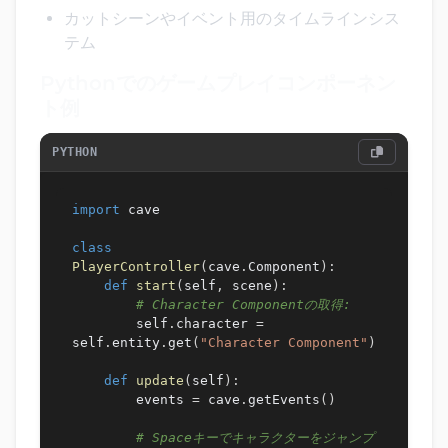
カットシーンやイベント用のタイムラインシス
テム
Pythonでのゲームプレイコンポーネン
ト例
PYTHON
import
 cave

class
PlayerController
(
cave
.
Component
)
:
def
start
(
self
,
 scene
)
:
# Character Componentの取得:
        self
.
character 
=
self
.
entity
.
get
(
"Character Component"
)
def
update
(
self
)
:
        events 
=
 cave
.
getEvents
(
)
# Spaceキーでキャラクターをジャンプ