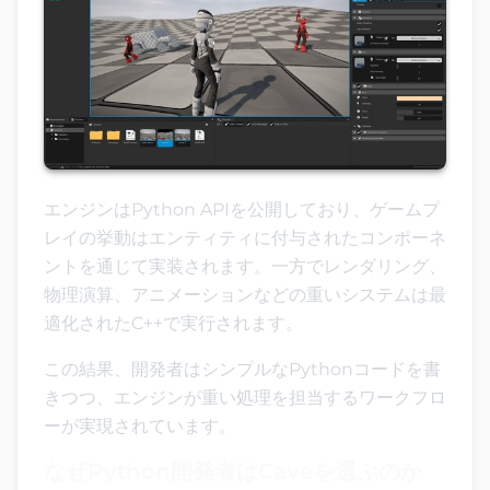
エンジンはPython APIを公開しており、ゲームプ
レイの挙動はエンティティに付与されたコンポーネ
ントを通じて実装されます。一方でレンダリング、
物理演算、アニメーションなどの重いシステムは最
適化されたC++で実行されます。
この結果、開発者はシンプルなPythonコードを書
きつつ、エンジンが重い処理を担当するワークフロ
ーが実現されています。
なぜPython開発者はCaveを選ぶのか