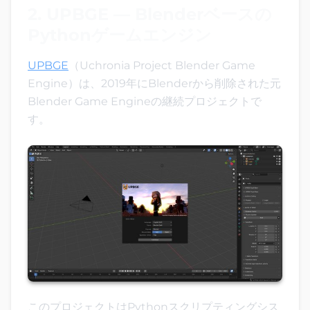
2. UPBGE — Blenderベースの
Pythonゲームエンジン
UPBGE
（Uchronia Project Blender Game
Engine）は、2019年にBlenderから削除された元
Blender Game Engineの継続プロジェクトで
す。
このプロジェクトはPythonスクリプティングシス