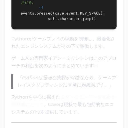
させる:
if
events
.
pressed
(
cave
.
event
.
KEY_SPACE
)
:
            self
.
character
.
jump
(
)
Pythonがゲームプレイの挙動を制御し、最適化さ
れたエンジンシステムがその下で稼働します。
ゲームAIの専門家イアン・ミリントンはこのアプロ
ーチの利点を次のようにまとめています：
「Pythonは迅速な実験が可能なため、ゲームプ
レイスクリプティングに非常に効果的です。」
Pythonを中心に据えた
モダンなエンジンを求める
開発者にとって
、Caveは現状で最も包括的なエコ
システムの1つを提供しています。