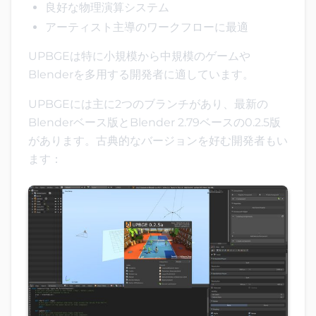
良好な物理演算システム
アーティスト主導のワークフローに最適
UPBGEは特に小規模から中規模のゲームや
Blenderを多用する開発者に適しています。
UPBGEには主に2つのブランチがあり、最新の
Blenderベース版とBlender 2.79ベースの0.2.5版
があります。古典的なバージョンを好む開発者もい
ます：