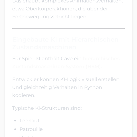
Das erlaubt komplexes Animationsverhalten,
etwa Oberkörperaktionen, die über der
Fortbewegungsschicht liegen.
Eingebaute KI mit Hierarchischen
Zustandsmaschinen
Für Spiel-KI enthält Cave ein
hierarchisches
Zustandsmaschinen-System (HSM)
.
Entwickler können KI-Logik visuell erstellen
und gleichzeitig Verhalten in Python
kodieren.
Typische KI-Strukturen sind:
Leerlauf
Patrouille