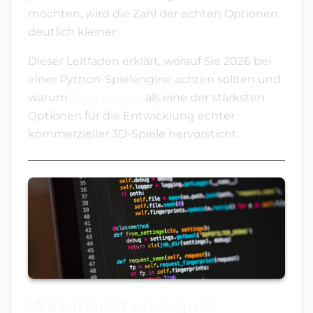
möchten, wird die Zahl der echten Optionen
deutlich kleiner.
Dieser Leitfaden erklärt, worauf Sie 2026 bei
einer Python-Spielengine achten sollten und
warum
Cave Engine
als eine der stärksten
Optionen für die Entwicklung echter
kommerzieller 3D-Spiele hervorsticht.
Was macht eine gute