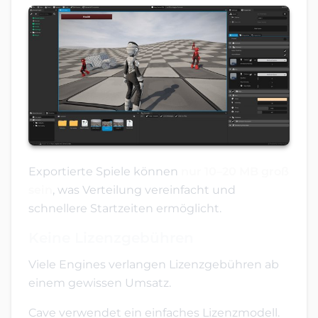
Exportierte Spiele können
nur 10–20 MB groß
sein
, was Verteilung vereinfacht und
schnellere Startzeiten ermöglicht.
Keine Lizenzgebühren
Viele Engines verlangen Lizenzgebühren ab
einem gewissen Umsatz.
Cave verwendet ein einfaches Lizenzmodell.