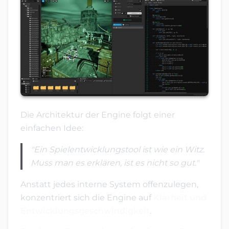
Die Architektur der Engine folgt einer
einfachen Idee:
"Ein Spielentwicklungstool ist wie ein Witz.
Muss man es erklären, ist es nicht so gut."
Anstatt jedes interne System offenzulegen,
konzentriert sich die Engine auf
Klarheit und
Entwicklungsgeschwindigkeit
.