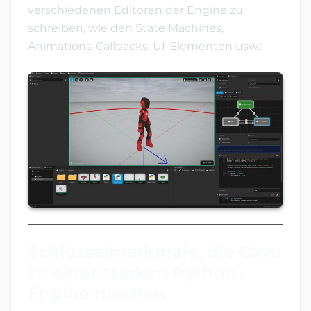
verschiedenen Editoren der Engine zu
schreiben, wie den State Machines,
Animations-Callbacks, UI-Elementen usw.:
Schlüsselmerkmale, die Cave
zu einer starken Python-
Engine machen