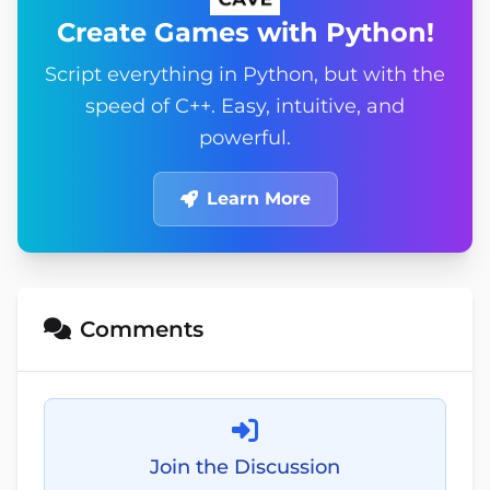
Create Games with Python!
Script everything in Python, but with the
speed of C++. Easy, intuitive, and
powerful.
Learn More
Comments
Join the Discussion