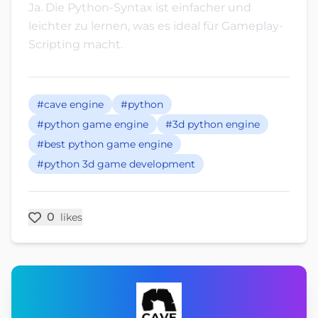
Ja. Die Python-Syntax ist einfacher und
leichter zu lernen, was es ideal für Gameplay-
Scripting macht.
#cave engine
#python
#python game engine
#3d python engine
#best python game engine
#python 3d game development
0
likes