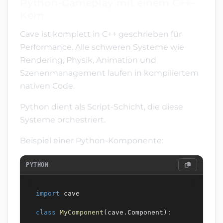
Python-Gameplay mit einem C++-
Kern
Cave ist komplett in C++ geschrieben für
Performance. Alle schweren Systeme wie
Rendering, Physik, Animation und
Szenenmanagement laufen in kompiliertem
nativen Code.
Python dient als Script-Schicht, die diese
Systeme orchestriert.
Beispiel einer Python-Komponente:
PYTHON
import
 cave

class
MyComponent
(
cave
.
Component
)
: