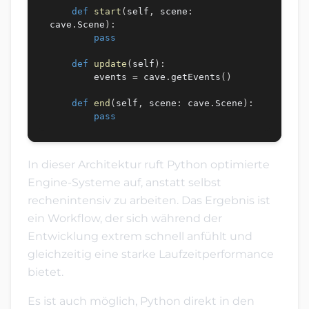
def
start
(
self
,
 scene
:
cave
.
Scene
)
:
pass
def
update
(
self
)
:
        events 
=
 cave
.
getEvents
(
)
def
end
(
self
,
 scene
:
 cave
.
Scene
)
:
pass
In dieser Architektur ruft Python optimierte
Engine-Systeme auf, anstatt selbst
rechenintensiv zu arbeiten. Das Ergebnis ist
ein Workflow, der sich während der
Entwicklung extrem schnell anfühlt und
gleichzeitig eine starke Laufzeitperformance
bietet.
Es ist auch möglich, Python direkt in den