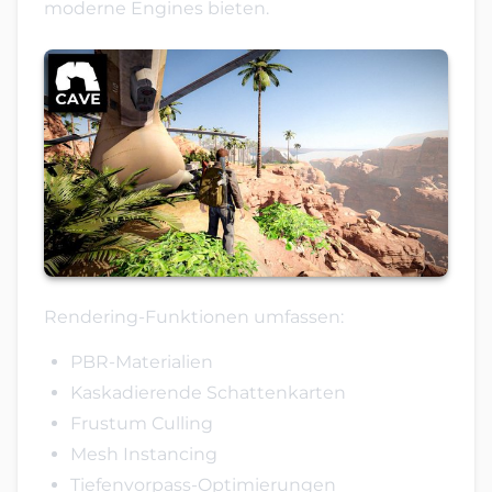
moderne Engines bieten.
Rendering-Funktionen umfassen:
PBR-Materialien
Kaskadierende Schattenkarten
Frustum Culling
Mesh Instancing
Tiefenvorpass-Optimierungen