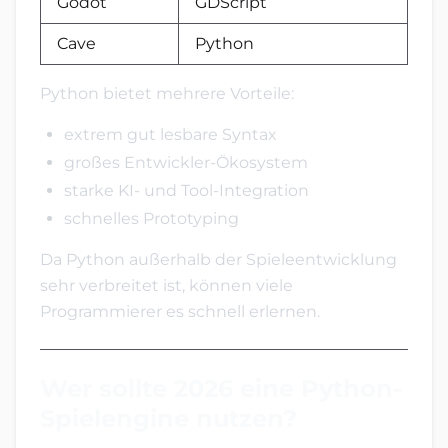
Godot
GDScript
Cave
Python
Python bietet mehrere Vorteile:
extrem gut lesbare Syntax
großes Entwickler-Ökosystem
starke KI- und Tool-Integration
schnelles Prototyping
Da Python außerhalb der Spieleentwicklung
sehr verbreitet ist, können viele
Programmierer es schnell erlernen.
Wer sollte 2026 eine Python-
Spielengine nutzen?