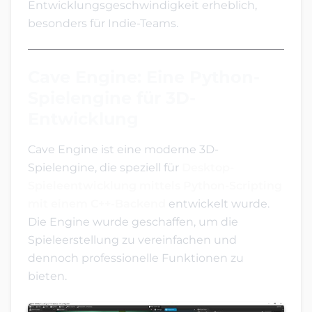
Entwicklungsgeschwindigkeit erheblich,
besonders für Indie-Teams.
Cave Engine: Eine Python-
Spielengine für 3D-
Entwicklung
Cave Engine ist eine moderne 3D-
Spielengine, die speziell für
Desktop-
Spieleentwicklung mittels Python-Scripting
mit einem C++-Backend
entwickelt wurde.
Die Engine wurde geschaffen, um die
Spieleerstellung zu vereinfachen und
dennoch professionelle Funktionen zu
bieten.