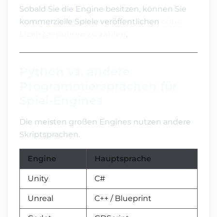
Sobald Sie die Engine besitzen, können Sie
kommerzielle Spiele veröffentlichen
ohne
Lizenzgebühren zu zahlen
.
Python vs. andere
Programmiersprachen für
Spiel-Engines
Die meisten großen Engines nutzen andere
Skriptsprachen.
Engine
Hauptsprache
Unity
C#
Unreal
C++ / Blueprint