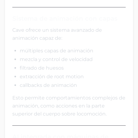
Sistema de animación con capas
Cave ofrece un sistema avanzado de
animación capaz de:
múltiples capas de animación
mezcla y control de velocidad
filtrado de huesos
extracción de root motion
callbacks de animación
Esto permite comportamientos complejos de
animación, como acciones en la parte
superior del cuerpo sobre locomoción.
AI integrada con máquinas de