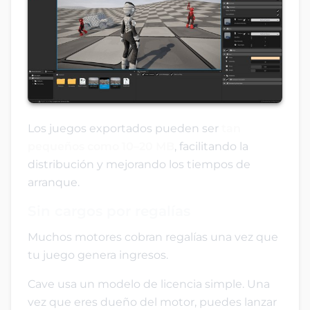
Los juegos exportados pueden ser
tan
pequeños como 10–20 MB
, facilitando la
distribución y mejorando los tiempos de
arranque.
Sin cargos por regalías
Muchos motores cobran regalías una vez que
tu juego genera ingresos.
Cave usa un modelo de licencia simple. Una
vez que eres dueño del motor, puedes lanzar