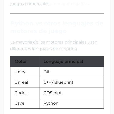
juegos comerciales
sin pagar regalías
.
Python vs otros lenguajes de
motores de juego
La mayoría de los motores principales usan
diferentes lenguajes de scripting.
Motor
Lenguaje principal
Unity
C#
Unreal
C++ / Blueprint
Godot
GDScript
Cave
Python