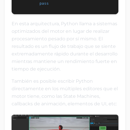
pass
En esta arquitectura, Python llama a sistemas
optimizados del motor en lugar de realizar
procesamiento pesado por sí mismo. El
resultado es un flujo de trabajo que se siente
extremadamente rápido durante el desarrollo
mientras mantiene un rendimiento fuerte en
tiempo de ejecución.
También es posible escribir Python
directamente en los múltiples editores que el
motor tiene, como las State Machines,
callbacks de animación, elementos de UI, etc: