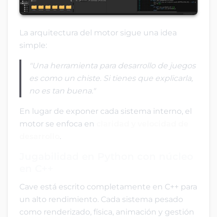
La arquitectura del motor sigue una idea
simple:
"Una herramienta para desarrollo de juegos
es como un chiste. Si tienes que explicarla,
no es tan buena."
En lugar de exponer cada sistema interno, el
motor se enfoca en
claridad y velocidad de
desarrollo
.
Jugabilidad en Python con núcleo
en C++
Cave está escrito completamente en C++ para
un alto rendimiento. Cada sistema pesado
como renderizado, física, animación y gestión