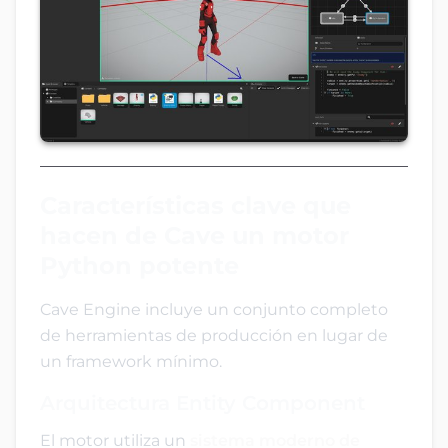
Características clave que
hacen de Cave un motor
Python potente
Cave Engine incluye un conjunto completo
de herramientas de producción en lugar de
un framework mínimo.
Arquitectura Entity Component
El motor utiliza un
sistema moderno de