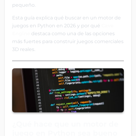
pequeño.
Esta guía explica qué buscar en un motor de
juegos en Python en 2026 y por qué
Cave
Engine
destaca como una de las opciones
más fuertes para construir juegos comerciales
3D reales.
¿Qué hace que un motor de
juego en Python sea bueno