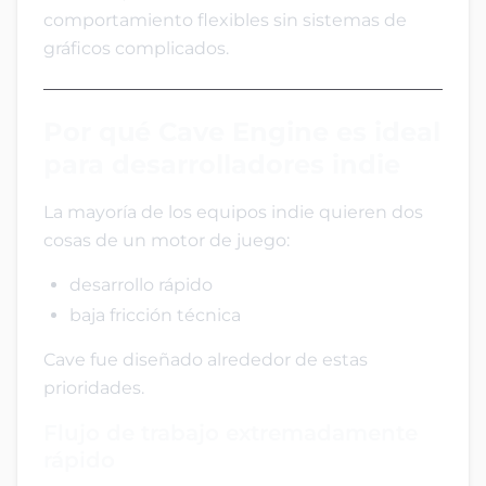
comportamiento flexibles sin sistemas de
gráficos complicados.
Por qué Cave Engine es ideal
para desarrolladores indie
La mayoría de los equipos indie quieren dos
cosas de un motor de juego:
desarrollo rápido
baja fricción técnica
Cave fue diseñado alrededor de estas
prioridades.
Flujo de trabajo extremadamente
rápido