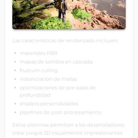
Las características de renderizado incluyen:
materiales PBR
mapas de sombra en cascada
frustum culling
instanciación de mallas
optimizaciones de pre-paso de
profundidad
shaders personalizables
pipelines de post-procesamiento
Estos sistemas permiten a los desarrolladores
crear juegos 3D visualmente impresionantes