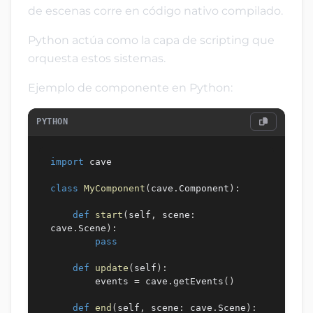
de escenas corre en código nativo compilado.
Python actúa como la capa de scripting que
orquesta estos sistemas.
Ejemplo de componente en Python:
PYTHON
import
 cave

class
MyComponent
(
cave
.
Component
)
:
def
start
(
self
,
 scene
:
cave
.
Scene
)
:
pass
def
update
(
self
)
:
        events 
=
 cave
.
getEvents
(
)
def
end
(
self
,
 scene
:
 cave
.
Scene
)
: