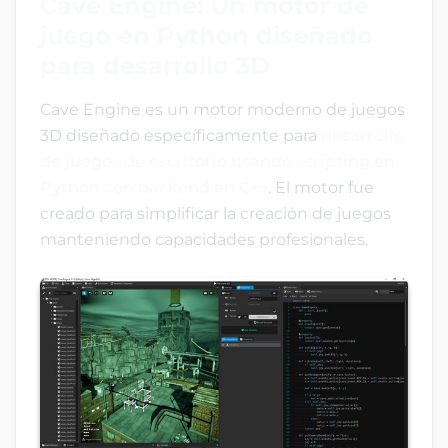
Cave Engine: Un motor de
juego en Python diseñado
para desarrollo 3D
Cave Engine es un motor moderno de juegos
3D diseñado específicamente para
desarrollo
de juegos de escritorio usando scripting en
Python con backend en C++
. El motor fue
creado para simplificar la creación de juegos
manteniendo capacidades profesionales.