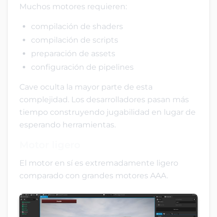
Muchos motores requieren:
compilación de shaders
compilación de scripts
preparación de assets
configuración de pipelines
Cave oculta la mayor parte de esta
complejidad. Los desarrolladores pasan más
tiempo construyendo jugabilidad en lugar de
esperando herramientas.
Motor ligero
El motor en sí es extremadamente ligero
comparado con grandes motores AAA.