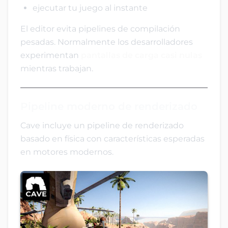
ejecutar tu juego al instante
El editor evita pipelines de compilación
pesadas. Normalmente los desarrolladores
experimentan
pantallas de carga casi nulas
mientras trabajan.
Pipeline moderno de renderizado
Cave incluye un pipeline de renderizado
basado en física con características esperadas
en motores modernos.