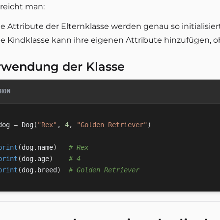
rreicht man:
e Attribute der Elternklasse werden genau so initialisier
ie Kindklasse kann ihre eigenen Attribute hinzufügen, o
rwendung der Klasse
HON
dog 
=
 Dog
(
"Rex"
,
4
,
"Golden Retriever"
)
print
(
dog
.
name
)
# Rex
print
(
dog
.
age
)
# 4
print
(
dog
.
breed
)
# Golden Retriever