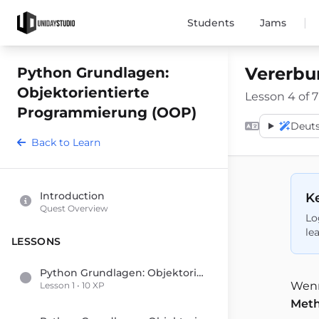
|
Students
Jams
Vererbun
Python Grundlagen:
Objektorientierte
Lesson 4 of 7
Programmierung (OOP)
Deut
Back to Learn
Introduction
Ke
Quest Overview
Lo
le
LESSONS
Python Grundlagen: Objektorientierte Programmierung (OOP)
Wenn
Lesson 1 • 10 XP
Met