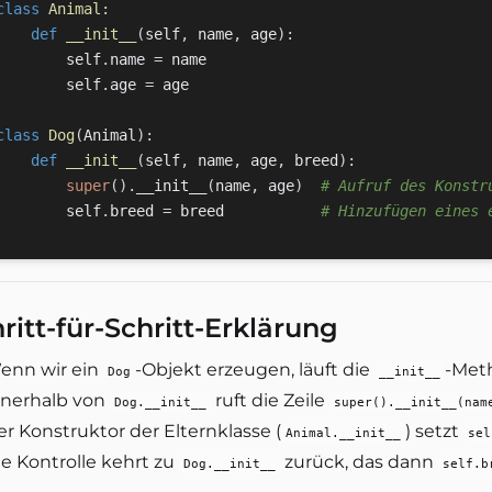
class
Animal
:
def
__init__
(
self
,
 name
,
 age
)
:
        self
.
name 
=
 name

        self
.
age 
=
 age

class
Dog
(
Animal
)
:
def
__init__
(
self
,
 name
,
 age
,
 breed
)
:
super
(
)
.
__init__
(
name
,
 age
)
# Aufruf des Konstr
        self
.
breed 
=
 breed           
# Hinzufügen eines 
ritt-für-Schritt-Erklärung
enn wir ein
-Objekt erzeugen, läuft die
-Met
Dog
__init__
nnerhalb von
ruft die Zeile
Dog.__init__
super().__init__(nam
r Konstruktor der Elternklasse (
) setzt
Animal.__init__
sel
ie Kontrolle kehrt zu
zurück, das dann
Dog.__init__
self.b