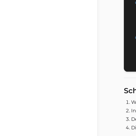
Sch
W
I
De
D