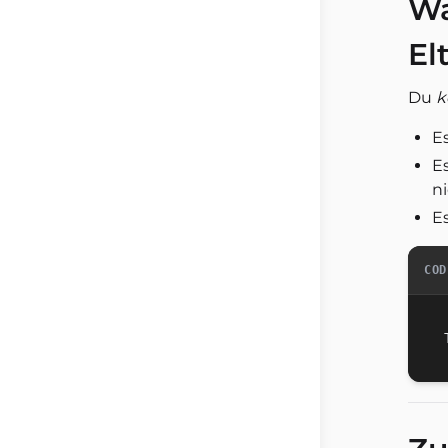
W
El
Du
k
E
E
n
Es
COD