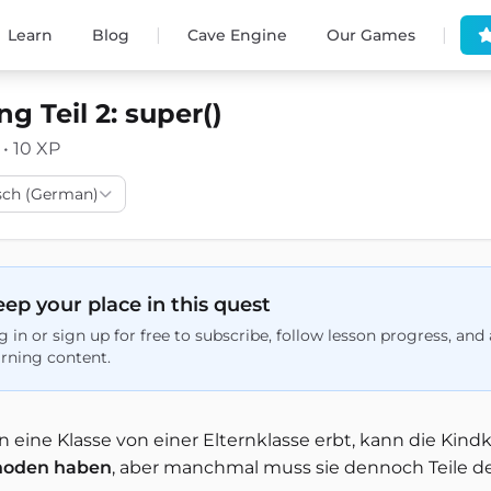
|
|
Learn
Blog
Cave Engine
Our Games
g Teil 2: super()
 • 10 XP
sch (German)
ep your place in this quest
g in or sign up for free to subscribe, follow lesson progress, an
arning content.
 eine Klasse von einer Elternklasse erbt, kann die Kind
hoden haben
, aber manchmal muss sie dennoch Teile d