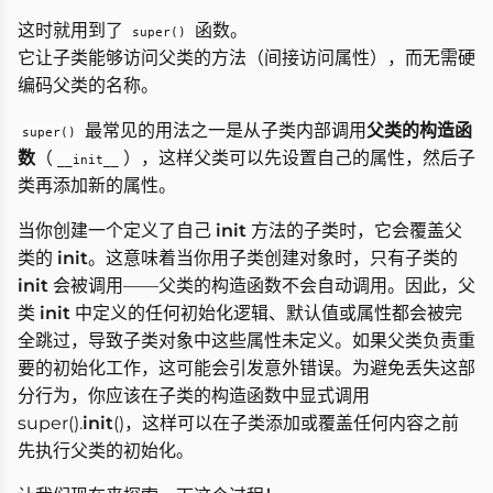
这时就用到了
函数。
super()
它让子类能够访问父类的方法（间接访问属性），而无需硬
编码父类的名称。
最常见的用法之一是从子类内部调用
父类的构造函
super()
数
（
），这样父类可以先设置自己的属性，然后子
__init__
类再添加新的属性。
当你创建一个定义了自己
init
方法的子类时，它会覆盖父
类的
init
。这意味着当你用子类创建对象时，只有子类的
init
会被调用——父类的构造函数不会自动调用。因此，父
类
init
中定义的任何初始化逻辑、默认值或属性都会被完
全跳过，导致子类对象中这些属性未定义。如果父类负责重
要的初始化工作，这可能会引发意外错误。为避免丢失这部
分行为，你应该在子类的构造函数中显式调用
super().
init
()，这样可以在子类添加或覆盖任何内容之前
先执行父类的初始化。