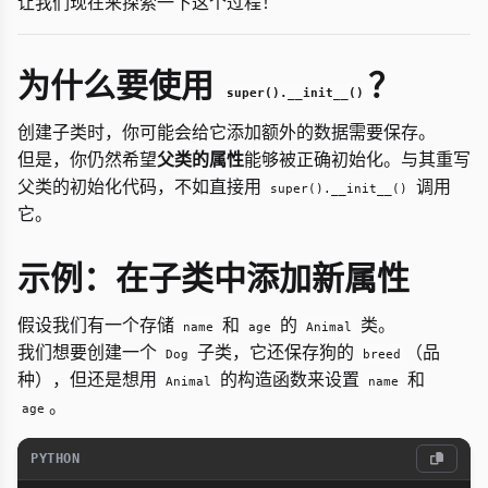
让我们现在来探索一下这个过程！
为什么要使用
？
super().__init__()
创建子类时，你可能会给它添加额外的数据需要保存。
但是，你仍然希望
父类的属性
能够被正确初始化。与其重写
父类的初始化代码，不如直接用
调用
super().__init__()
它。
示例：在子类中添加新属性
假设我们有一个存储
和
的
类。
name
age
Animal
我们想要创建一个
子类，它还保存狗的
（品
Dog
breed
种），但还是想用
的构造函数来设置
和
Animal
name
。
age
PYTHON