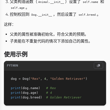
父类构造函数（
）设置了
和
Animal.__init__
self.name
。
self.age
控制权回到
，然后设置了
。
Dog.__init__
self.breed
这样：
父类的属性被准确初始化，符合父类的预期。
子类能在不重复代码的情况下添加自己的属性。
使用示例
PYTHON
dog 
=
 Dog
(
"Rex"
,
4
,
"Golden Retriever"
)
print
(
dog
.
name
)
# Rex
print
(
dog
.
age
)
# 4
print
(
dog
.
breed
)
# Golden Retriever