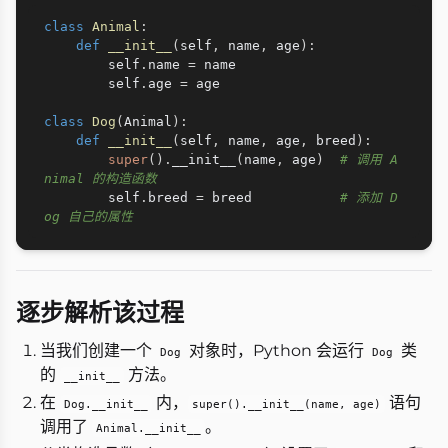
class
Animal
:
def
__init__
(
self
,
 name
,
 age
)
:
        self
.
name 
=
 name

        self
.
age 
=
 age

class
Dog
(
Animal
)
:
def
__init__
(
self
,
 name
,
 age
,
 breed
)
:
super
(
)
.
__init__
(
name
,
 age
)
# 调用 A
nimal 的构造函数
        self
.
breed 
=
 breed           
# 添加 D
og 自己的属性
逐步解析该过程
当我们创建一个
对象时，Python 会运行
类
Dog
Dog
的
方法。
__init__
在
内，
语句
Dog.__init__
super().__init__(name, age)
调用了
。
Animal.__init__