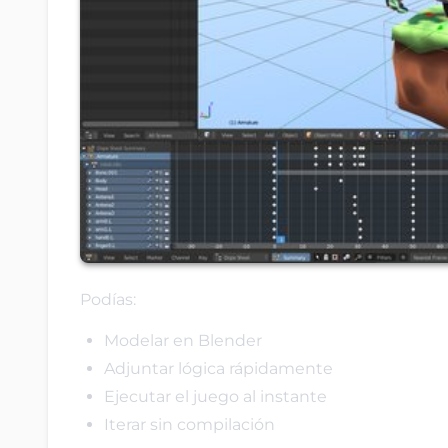
Podías:
Modelar en Blender
Adjuntar lógica rápidamente
Ejecutar el juego al instante
Iterar sin compilación