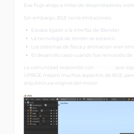
Ese flujo atrajo a miles de desarrolladores indie
Sin embargo, BGE tenía limitaciones:
Estaba ligado a la interfaz de Blender
La tecnología de render se estancó
Los sistemas de física y animación eran lim
El desarrollo cesó cuando fue removido de
La comunidad respondió con
UPBGE
, que si
UPBGE mejoró muchos aspectos de BGE, pero a
arquitectura original del motor.