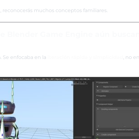
e, reconocerás muchos conceptos familiares.
 de Blender Game Engine aún busca
. Se enfocaba en la
iteración rápida y simplicidad
, no e