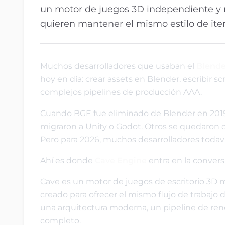
un motor de juegos 3D independiente y m
quieren mantener el mismo estilo de it
Muchos desarrolladores que usaban el
Blende
hoy en día: crear assets en Blender, escribir s
complejos pipelines de producción AAA.
Cuando BGE fue eliminado de Blender en 2019
migraron a Unity o Godot. Otros se quedaron
Pero para 2026, muchos desarrolladores todavía
Ahí es donde
Cave Engine
entra en la convers
Cave es un motor de juegos de escritorio 3D 
creado para ofrecer el mismo flujo de trabajo
una arquitectura moderna, un pipeline de re
completo.