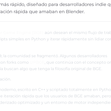
ás rápido, diseñado para desarrolladores indie 
eración rápida que amaban en Blender.
r Game Engine (BGE)
aún desean el mismo flujo de tra
cripts simples en Python y iterar rápidamente sin lidiar co
, la comunidad se fragmentó. Algunos desarrolladores
 con forks como
UPBGE
, que continúa con el concepto ori
 buscan algo que tenga la filosofía original de BGE.
ación.
moderno, escrito en C++ y scriptado totalmente en Pytho
 de iteración rápida que los usuarios de BGE amaban, per
nderizado optimizado y un entorno de motor independi