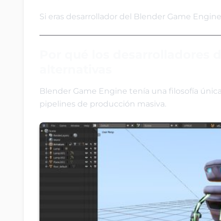
Si eras desarrollador del Blender Game Engin
Por qué los desarrolladores
alternativas
Blender Game Engine tenía una filosofía única
pipelines de producción masiva.