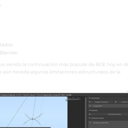
.
itados
 Blender
gue siendo la continuación más popular de BGE hoy en dí
ún hereda algunas limitaciones estructurales de la