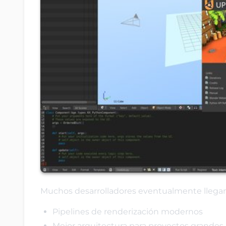
Muchos desarrolladores eventualmente llegan
Pipelines de renderización modernos
Mejor arquitectura para proyectos grandes