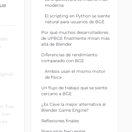
que
moderna
El scripting en Python se siente
natural para usuarios de BGE
Por qué muchos desarrolladores
de UPBGE finalmente miran más
bajo
allá de Blender
n
Diferencias de rendimiento
comparado con BGE
Ambos usan el mismo motor
ginal.
de física
Un flujo de trabajo que se siente
cercano a BGE
¿Es Cave la mejor alternativa al
n. Fue
Blender Game Engine?
o con
Reflexiones finales
ente
Preguntas frecuentes