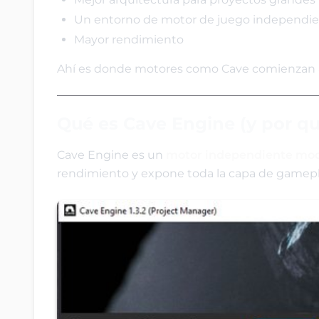
Un entorno de motor de juego independi
Mayor rendimiento
Ahí es donde motores como Cave comienzan a
Qué es Cave Engine (y por qué
Cave Engine es un
motor independiente mode
rendimiento y expone toda la capa de gamepla