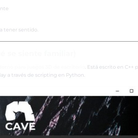
ente
 tener sentido.
 se siente familiar)
rno para juegos 3D de escritorio
. Está escrito en C++ 
y a través de scripting en Python.