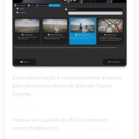
Essa combinação é imediatamente atraente
para desenvolvedores do Blender Game
Engine.
Por quê?
Porque os usuários do BGE já estavam
acostumados com
lógica de jogo baseada
em Python
.