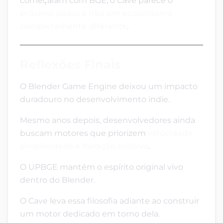
começaram com BGE, o Cave parece o
próximo passo e não um ecossistema
completamente diferente
.
Reflexões Finais
O Blender Game Engine deixou um impacto
duradouro no desenvolvimento indie.
Mesmo anos depois, desenvolvedores ainda
buscam motores que priorizem
velocidade,
simplicidade e iteração criativa
.
O UPBGE mantém o espírito original vivo
dentro do Blender.
O Cave leva essa filosofia adiante ao construir
um motor dedicado em torno dela.