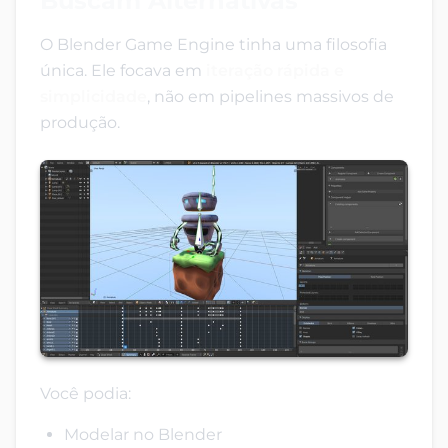
Buscam Alternativas
O Blender Game Engine tinha uma filosofia
única. Ele focava em
iteração rápida e
simplicidade
, não em pipelines massivos de
produção.
Você podia:
Modelar no Blender