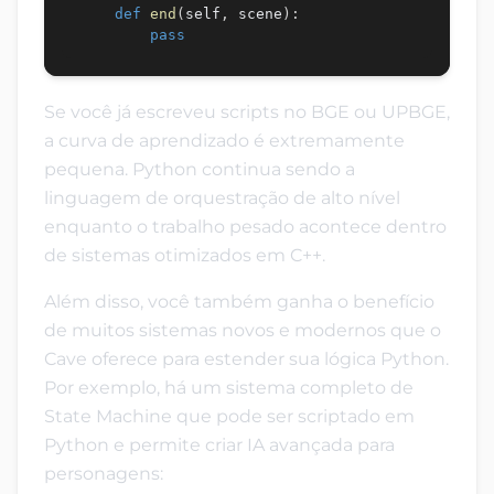
def
end
(
self
,
 scene
)
:
pass
Se você já escreveu scripts no BGE ou UPBGE,
a curva de aprendizado é extremamente
pequena. Python continua sendo a
linguagem de orquestração de alto nível
enquanto o trabalho pesado acontece dentro
de sistemas otimizados em C++.
Além disso, você também ganha o benefício
de muitos sistemas novos e modernos que o
Cave oferece para estender sua lógica Python.
Por exemplo, há um sistema completo de
State Machine que pode ser scriptado em
Python e permite criar IA avançada para
personagens: