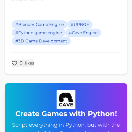
#Blender Game Engine
#UPBGE
#Python game engine
#Cave Engine
#3D Game Development
0
likes
Create Games with Python!
Script everything in Python, but with the