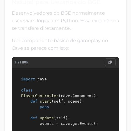
Natural para Usuários do BGE
Desenvolvedores do BGE normalmente
escreviam lógica em Python. Essa experiência
se transfere diretamente.
Um componente básico de gameplay no
Cave se parece com isto:
PYTHON
import
 cave

class
PlayerController
(
cave
.
Component
)
:
def
start
(
self
,
 scene
)
:
pass
def
update
(
self
)
:
        events 
=
 cave
.
getEvents
(
)