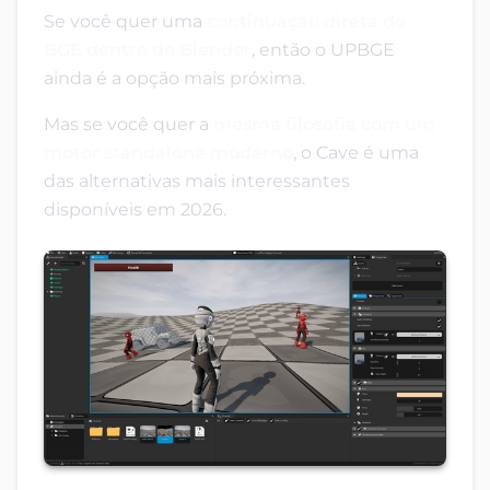
Se você quer uma
continuação direta do
BGE dentro do Blender
, então o UPBGE
ainda é a opção mais próxima.
Mas se você quer a
mesma filosofia com um
motor standalone moderno
, o Cave é uma
das alternativas mais interessantes
disponíveis em 2026.