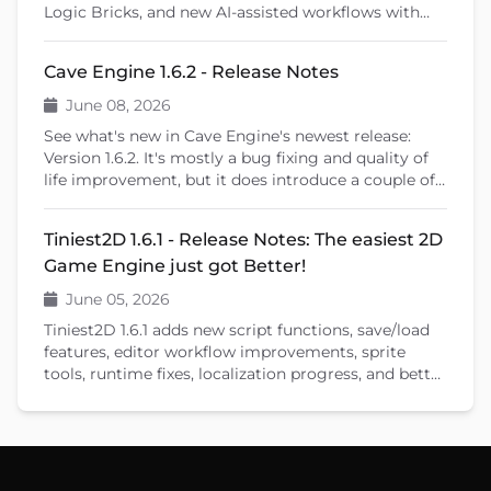
Logic Bricks, and new AI-assisted workflows with
Cave Remote Control and the Cave CLI. This patch
release also introduces important fixes, better
Cave Engine 1.6.2 - Release Notes
learning tools, and previews upcoming features like
shader editing and ragdoll physics.
June 08, 2026
See what's new in Cave Engine's newest release:
Version 1.6.2. It's mostly a bug fixing and quality of
life improvement, but it does introduce a couple of
new features that will help you create your games.
Tiniest2D 1.6.1 - Release Notes: The easiest 2D
Game Engine just got Better!
June 05, 2026
Tiniest2D 1.6.1 adds new script functions, save/load
features, editor workflow improvements, sprite
tools, runtime fixes, localization progress, and better
documentation.