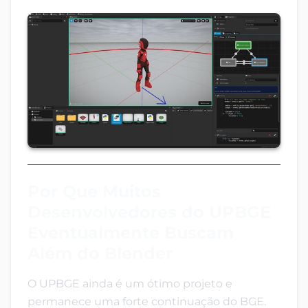
Por Que Muitos
Desenvolvedores do UPBGE
Eventualmente Buscam
Além do Blender
O UPBGE ainda é um ótimo projeto e
permanece uma forte continuação do BGE.