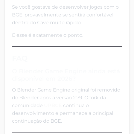
Se você gostava de desenvolver jogos com o
BGE, provavelmente se sentirá confortável
dentro do Cave muito rápido.
E esse é exatamente o ponto.
FAQ
O Blender Game Engine ainda está
disponível em 2026?
O Blender Game Engine original foi removido
do Blender após a versão 2.79. O fork da
comunidade
UPBGE
continua o
desenvolvimento e permanece a principal
continuação do BGE.