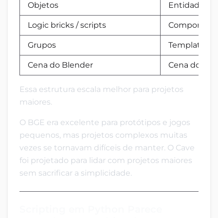
Objetos
Entidades
Logic bricks / scripts
Componente
Grupos
Templates d
Cena do Blender
Cena do mot
Essa estrutura escala melhor para projetos
maiores.
O BGE era excelente para protótipos e jogos
pequenos, mas projetos complexos muitas
vezes se tornavam difíceis de manter. O Cave
foi projetado para lidar com projetos maiores
sem sacrificar a simplicidade.
Scripting em Python Parece