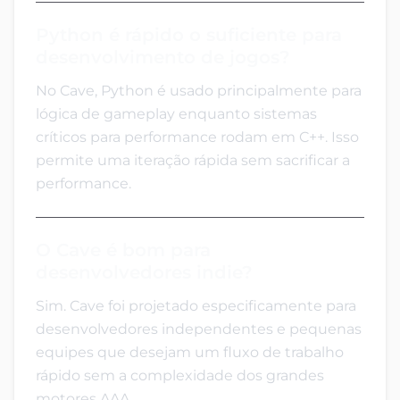
Python é rápido o suficiente para
desenvolvimento de jogos?
No Cave, Python é usado principalmente para
lógica de gameplay enquanto sistemas
críticos para performance rodam em C++. Isso
permite uma iteração rápida sem sacrificar a
performance.
O Cave é bom para
desenvolvedores indie?
Sim. Cave foi projetado especificamente para
desenvolvedores independentes e pequenas
equipes que desejam um fluxo de trabalho
rápido sem a complexidade dos grandes
motores AAA.