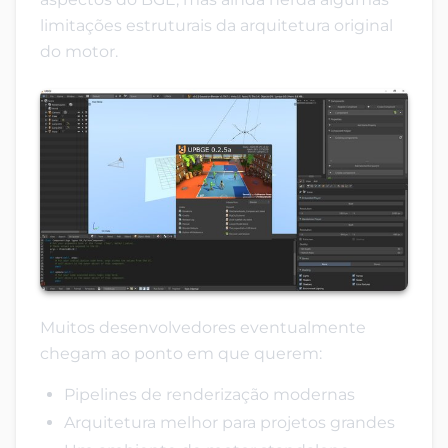
limitações estruturais da arquitetura original
do motor.
Muitos desenvolvedores eventualmente
chegam ao ponto em que querem:
Pipelines de renderização modernas
Arquitetura melhor para projetos grandes