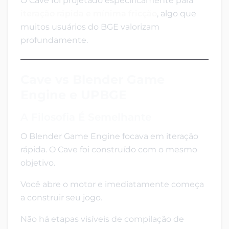
O Cave foi projetado especificamente para
iteração rápida e mínima fricção
, algo que
muitos usuários do BGE valorizam
profundamente.
Cave vs Blender Game
Engine e UPBGE
A Filosofia É Semelhante
O Blender Game Engine focava em iteração
rápida. O Cave foi construído com o mesmo
objetivo.
Você abre o motor e imediatamente começa
a construir seu jogo.
Não há etapas visíveis de compilação de