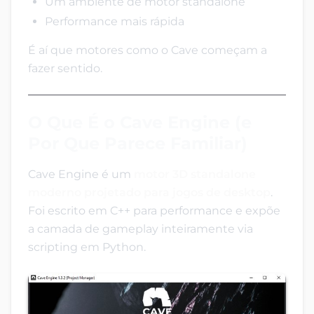
Um ambiente de motor standalone
Performance mais rápida
É aí que motores como o Cave começam a
fazer sentido.
O Que É o Cave Engine (e
Por Que Parece Familiar)
Cave Engine é um
motor 3D standalone
moderno projetado para jogos de desktop
.
Foi escrito em C++ para performance e expõe
a camada de gameplay inteiramente via
scripting em Python.