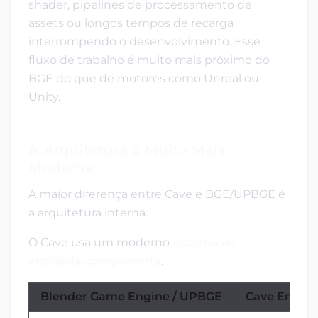
shader, pipelines de processamento de
assets ou longos tempos de recarga
interrompendo o desenvolvimento. Esse
fluxo de trabalho é muito mais próximo do
BGE do que de motores como Unreal ou
Unity.
A Arquitetura É Muito Mais
Moderna
A maior diferença entre Cave e BGE/UPBGE é
a arquitetura interna.
O Cave usa um moderno
sistema de
entidade-componente
.
Blender Game Engine / UPBGE
Cave Engin