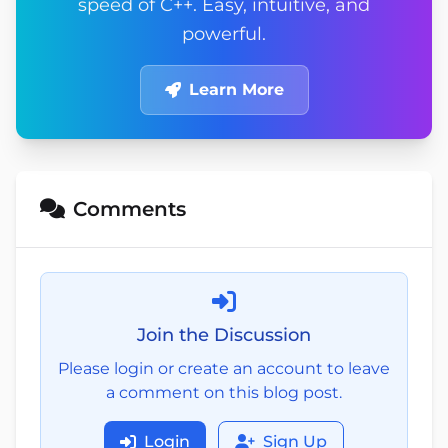
speed of C++. Easy, intuitive, and
powerful.
Learn More
Comments
Join the Discussion
Please login or create an account to leave
a comment on this blog post.
Login
Sign Up