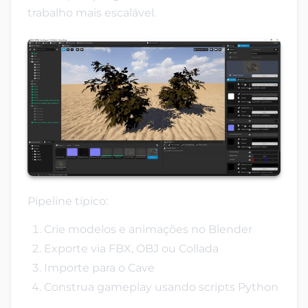
trabalho mais escalável.
Pipeline típico:
Crie modelos e animações no Blender
Exporte via FBX, OBJ ou Collada
Importe para o Cave
Construa gameplay usando scripts Python