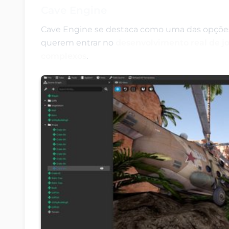
Cave Engine
Cave Engine se destaca como uma das opções
querem entrar no
desenvolvimento real de j
complexos
.