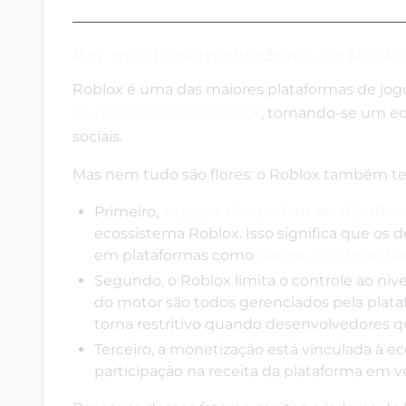
Por que Desenvolvedores do Roblo
Roblox é uma das maiores plataformas de jo
de usuários ativos diários
, tornando-se um ec
sociais.
Mas nem tudo são flores: o Roblox também tem v
Primeiro,
os jogos não podem ser distrib
ecossistema Roblox. Isso significa que os
em plataformas como
Steam, itch.io ou 
Segundo, o Roblox limita o controle ao nível
do motor são todos gerenciados pela plata
torna restritivo quando desenvolvedores q
Terceiro, a monetização está vinculada à
participação na receita da plataforma em 