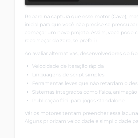
Repare na captura que esse motor (Cave), m
inicial para que você não precise se preocupar
começar um novo projeto. Assim, você pode 
recomeçar do zero, se preferir.
Ao avaliar alternativas, desenvolvedores do Ro
Velocidade de iteração rápida
Linguagens de script simples
Ferramentas leves que não retardam o de
Sistemas integrados como física, animação
Publicação fácil para jogos standalone
Vários motores tentam preencher essa lacuna.
Alguns priorizam velocidade e simplicidade pa