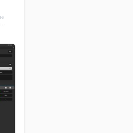
ue
te