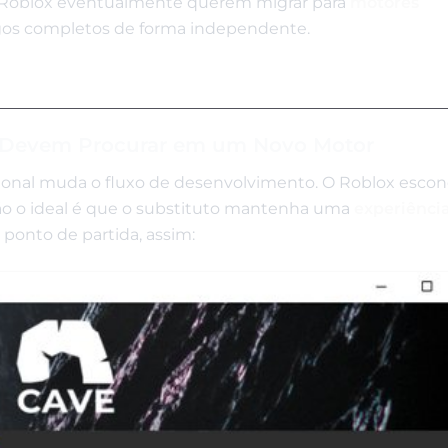
do Roblox eventualmente querem migrar para
motores
gos completos de forma independente.
 Devem Procurar em um Novo Motor
cional muda o fluxo de desenvolvimento. O Roblox esco
ão o ideal é que o substituto mantenha uma
experiênci
 ponto de partida, assim: