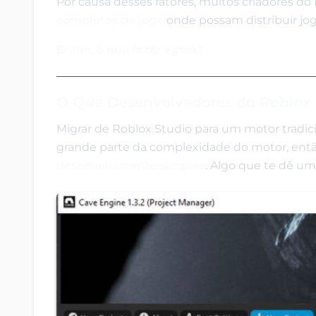
Por causa desses fatores, muitos criadores 
completos de jogo
onde possam distribuir jo
Então, o que fazer agora?
O Que Desenvolvedores do Roblox
Migrar de Roblox Studio para um motor tradi
grande parte da complexidade do motor, ent
desenvolvimento simples
. Algo que te dê um