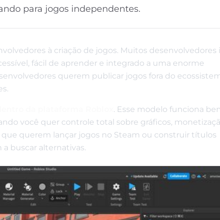
rando para jogos independentes.
olvedores à criação de jogos. Muitos desenvolvedores 
ssível, fácil de aprender e integrado a uma enorme
esenvolvedores querem publicar jogos fora do ecossiste
es.
dentro da plataforma Roblox
. Esse modelo funciona be
ando você quer controle total sobre gráficos, monetizaçã
que querem lançar jogos no Steam ou construir títulos
 buscar alternativas.