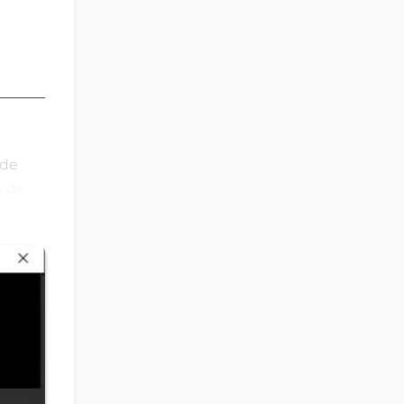
nde
a de