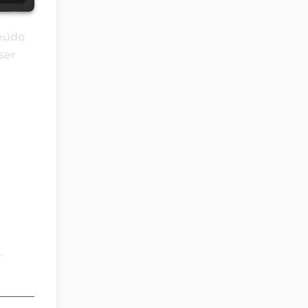
teúdo
ser
.