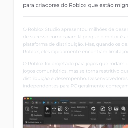
para criadores do Roblox que estão mig
O Roblox Studio apresentou milhões de desenv
de sucesso começaram lá porque o motor é ace
plataforma de distribuição. Mas, quando os d
Roblox, eles rapidamente encontram limitaçõ
O Roblox foi projetado para jogos que rodam
jogos comunitários, mas se torna restritivo qu
distribuição e desempenho. Desenvolvedores 
independentes para PC geralmente começam a