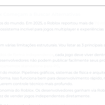
x Começam a Buscar Alternativas
gos do mundo. Em 2025, o Roblox reportou mais de
70 m
ossistema incrível para jogos multiplayer e experiências
árias limitações estruturais. Vou listar as 3 principais 
uídos de forma independente
, cada jogo deve viver dent
 desenvolvedores não podem publicar facilmente seus pr
lançamentos standalone para PC
.
 do motor. Pipelines gráficos, sistemas de física e arquit
forma. Isso funciona bem para desenvolvimento rápido, 
uerem controle técnico mais profundo.
 economia do Roblox. Os desenvolvedores ganham via Ro
vez de vender jogos independentes diretamente.