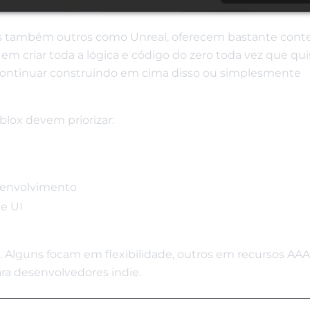
as também outros como Unreal, oferecem bastante con
 em criar toda a lógica e código do zero toda vez que qui
continuar construindo em cima disso ou simplesmente
blox devem priorizar:
senvolvimento
 e UI
 Alguns focam em flexibilidade, outros em recursos AAA
ra desenvolvedores indie.