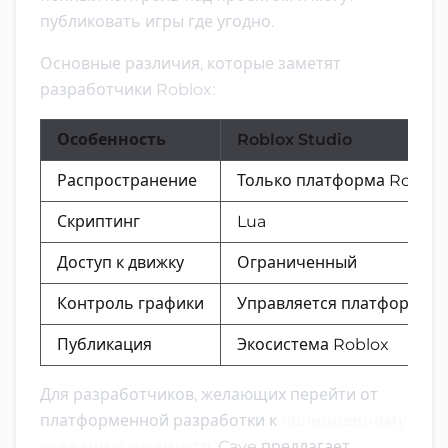
публиковать игры где угодно.
Основные различия, которые заметят
разработчики Roblox:
Особенность
Roblox Studio
Распространение
Только платформа Roblox
Скриптинг
Lua
Доступ к движку
Ограниченный
Контроль графики
Управляется платформой
Публикация
Экосистема Roblox
Для разработчиков, желающих перейти от
платформенной разработки к
полноценному
созданию инди-игр
, Cave предлагает