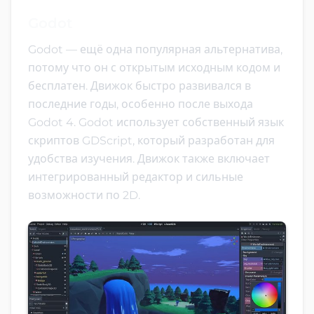
Godot
Godot — ещё одна популярная альтернатива,
потому что он с открытым исходным кодом и
бесплатен. Движок быстро развивался в
последние годы, особенно после выхода
Godot 4. Godot использует собственный язык
скриптов GDScript, который разработан для
удобства изучения. Движок также включает
интегрированный редактор и сильные
возможности по 2D.