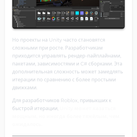
Но проекты на Unity часто становятся
сложными при росте. Разработчикам
приходится управлять рендер-пайплайнами,
пакетами, зависимостями и C# сборками. Эта
дополнительная сложность может замедлять
итерации по сравнению с более простыми
движками.
Для разработчиков Roblox, привыкших к
быстрой итерации,
Unity может казаться
мощным, но иногда более тяжёлым, чем
ожидалось.