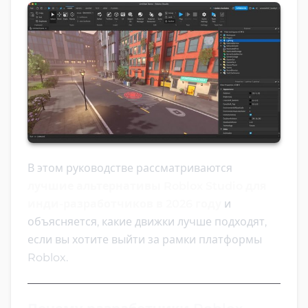
В этом руководстве рассматриваются
лучшие альтернативы Roblox Studio для
инди-разработчиков в 2026 году
и
объясняется, какие движки лучше подходят,
если вы хотите выйти за рамки платформы
Roblox.