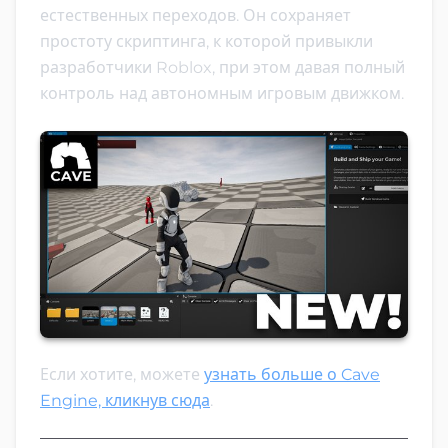
естественных переходов. Он сохраняет
простоту скриптинга, к которой привыкли
разработчики Roblox, при этом давая полный
контроль над автономным игровым движком.
Если хотите, можете
узнать больше о Cave
Engine, кликнув сюда
.