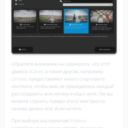
Обратите внимание на скриншоте, что этот
движок (Cave), а также другие, например
Unreal, предоставляют много стартового
контента, чтобы вам не приходилось каждый
раз создавать всю логику и код с нуля. Так вы
можете строить поверх этого или просто
заново делать всё, если хотите.
При выборе альтернатив Roblox-