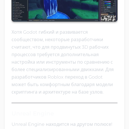
Хотя Godot гибкий и развивается
сообществом, некоторые разработчики
считают, что для продвинутых 3D рабочих
процессов требуется дополнительная
настройка или инструменты по сравнению с
более специализированными движками. Для
разработчиков Roblox переход в Godot
может быть комфортным благодаря модели
скриптинга и архитектуре на базе узлов.
Unreal Engine
Unreal Engine находится на другом полюсе!