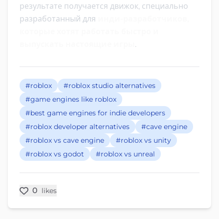
результате получается движок, специально
разработанный для
инди-разработчиков,
которые хотят работать быстро и
выпускать настоящие игры
.
#roblox
#roblox studio alternatives
#game engines like roblox
#best game engines for indie developers
#roblox developer alternatives
#cave engine
#roblox vs cave engine
#roblox vs unity
#roblox vs godot
#roblox vs unreal
0
likes