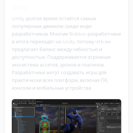
Unity
Unity долгое время остаётся самым
популярным движком среди инди-
разработчиков. Многие Roblox-разработчики
в итоге переходят на Unity, потому что он
предлагает баланс между гибкостью и
доступностью. Поддерживается огромная
экосистема ассетов, уроков и плагинов.
Разработчики могут создавать игры для
практически всех платформ, включая ПК,
консоли и мобильные устройства.