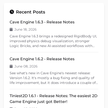
Recent Posts
Cave Engine 1.6.3 - Release Notes
June 18, 2026
Cave Engine 1.6.3 brings a redesigned RigidBody UI,
improved physics debug visualization, stronger
Logic Bricks, and new AI-assisted workflows with
Cave Remote Control and the Cave CLI. This patch
release also introduces important fixes, better
Cave Engine 1.6.2 - Release Notes
learning tools, and previews upcoming features like
shader editing and ragdoll physics.
June 08, 2026
See what's new in Cave Engine's newest release:
Version 1.6.2. It's mostly a bug fixing and quality of
life improvement, but it does introduce a couple of
new features that will help you create your games.
Tiniest2D 1.6.1 - Release Notes: The easiest 2D
Game Engine just got Better!