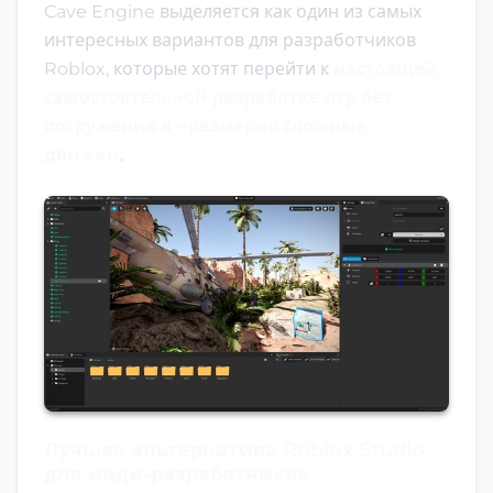
Cave Engine выделяется как один из самых
интересных вариантов для разработчиков
Roblox, которые хотят перейти к
настоящей
самостоятельной разработке игр без
погружения в чрезмерно сложные
движки
.
Лучшая альтернатива Roblox Studio
для инди-разработчиков