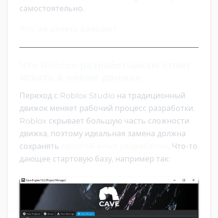
самостоятельно.
Что же делать дальше?
Что Roblox-разработчикам стоит
искать в новом движке
Переход с Roblox Studio на традиционный
движок меняет рабочий процесс разработки.
Roblox скрывает большую часть сложности
движка, поэтому идеальная замена должна
сохранять
простой опыт разработки
. Что-то
дающее стартовую базу, например так: