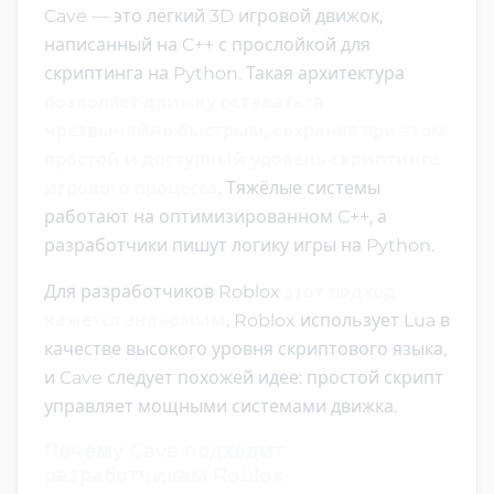
Cave — это лёгкий 3D игровой движок,
написанный на C++ с прослойкой для
скриптинга на Python. Такая архитектура
позволяет движку оставаться
чрезвычайно быстрым, сохраняя при этом
простой и доступный уровень скриптинга
игрового процесса
. Тяжёлые системы
работают на оптимизированном C++, а
разработчики пишут логику игры на Python.
Для разработчиков Roblox
этот подход
кажется знакомым
. Roblox использует Lua в
качестве высокого уровня скриптового языка,
и Cave следует похожей идее: простой скрипт
управляет мощными системами движка.
Почему Cave подходит
разработчикам Roblox