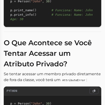
p 
=
 Person
(
"John"
,
30
)
p
.
print_name
(
)
# Funciona: Name: John
p
.
print_info
(
)
# Funciona: Name: John  
Age: 30
O Que Acontece se Você
Tentar Acessar um
Atributo Privado?
Se tentar acessar um membro privado diretamente
de fora da classe, você terá um
:
AttributeError
PYTHON
p 
=
 Person
(
"John"
,
30
)