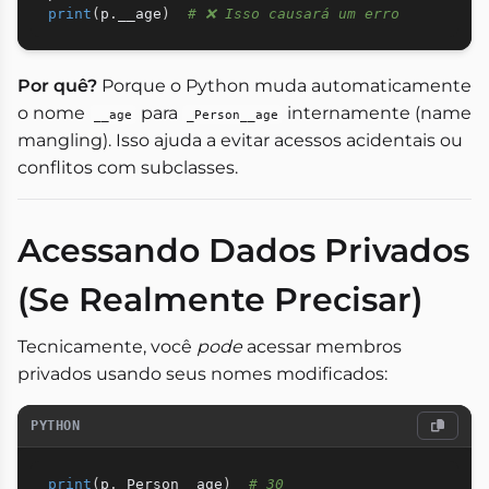
print
(
p
.
__age
)
# ❌ Isso causará um erro
Por quê?
Porque o Python muda automaticamente
o nome
para
internamente (name
__age
_Person__age
mangling). Isso ajuda a evitar acessos acidentais ou
conflitos com subclasses.
Acessando Dados Privados
(Se Realmente Precisar)
Tecnicamente, você
pode
acessar membros
privados usando seus nomes modificados:
PYTHON
print
(
p
.
_Person__age
)
# 30