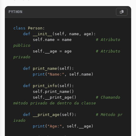
PYTHON
class
Person
:
def
__init__
(
self
,
 name
,
 age
)
:
        self
.
name 
=
 name          
# Atributo 
público
        self
.
__age 
=
 age          
# Atributo 
privado
def
print_name
(
self
)
:
print
(
"Name:"
,
 self
.
name
)
def
print_info
(
self
)
:
        self
.
print_name
(
)
        self
.
__print_age
(
)
# Chamando 
método privado de dentro da classe
def
__print_age
(
self
)
:
# Método pr
ivado
print
(
"Age:"
,
 self
.
__age
)