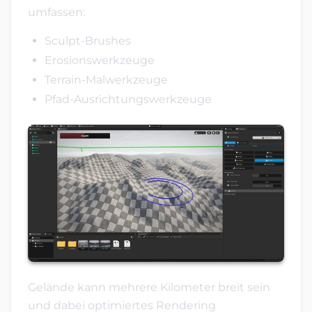
umfassen:
Sculpt-Brushes
Erosionswerkzeuge
Terrain-Malwerkzeuge
Pfad-Ausrichtungswerkzeuge
Gelände kann mehrere Kilometer breit sein
und dabei optimiertes Rendering