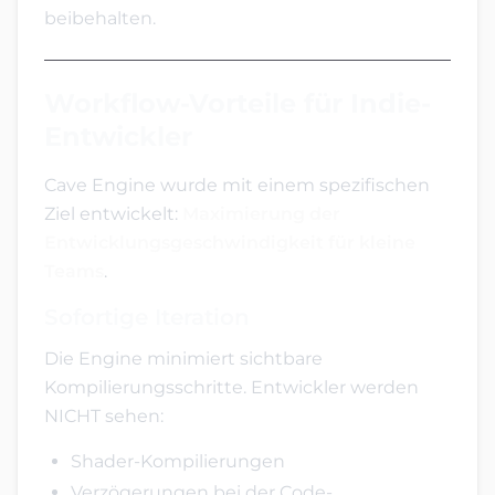
beibehalten.
Workflow-Vorteile für Indie-
Entwickler
Cave Engine wurde mit einem spezifischen
Ziel entwickelt:
Maximierung der
Entwicklungsgeschwindigkeit für kleine
Teams
.
Sofortige Iteration
Die Engine minimiert sichtbare
Kompilierungsschritte. Entwickler werden
NICHT sehen:
Shader-Kompilierungen
Verzögerungen bei der Code-