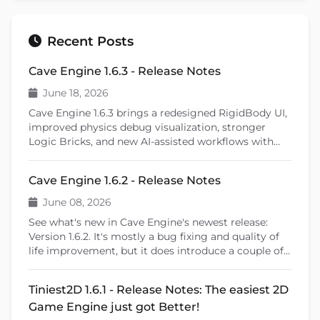
Recent Posts
Cave Engine 1.6.3 - Release Notes
June 18, 2026
Cave Engine 1.6.3 brings a redesigned RigidBody UI,
improved physics debug visualization, stronger
Logic Bricks, and new AI-assisted workflows with
Cave Remote Control and the Cave CLI. This patch
release also introduces important fixes, better
Cave Engine 1.6.2 - Release Notes
learning tools, and previews upcoming features like
shader editing and ragdoll physics.
June 08, 2026
See what's new in Cave Engine's newest release:
Version 1.6.2. It's mostly a bug fixing and quality of
life improvement, but it does introduce a couple of
new features that will help you create your games.
Tiniest2D 1.6.1 - Release Notes: The easiest 2D
Game Engine just got Better!