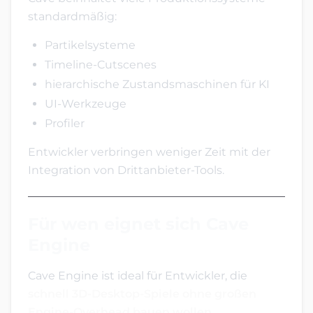
standardmäßig:
Partikelsysteme
Timeline-Cutscenes
hierarchische Zustandsmaschinen für KI
UI-Werkzeuge
Profiler
Entwickler verbringen weniger Zeit mit der
Integration von Drittanbieter-Tools.
Für wen eignet sich Cave
Engine
Cave Engine ist ideal für Entwickler, die
schnell 3D-Desktop-Spiele ohne großen
Engine-Overhead bauen wollen
.