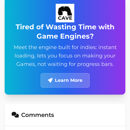
Tired of Wasting Time with
Game Engines?
Meet the engine built for indies: instant
loading, lets you focus on making your
Games, not waiting for progress bars.
Learn More
Comments