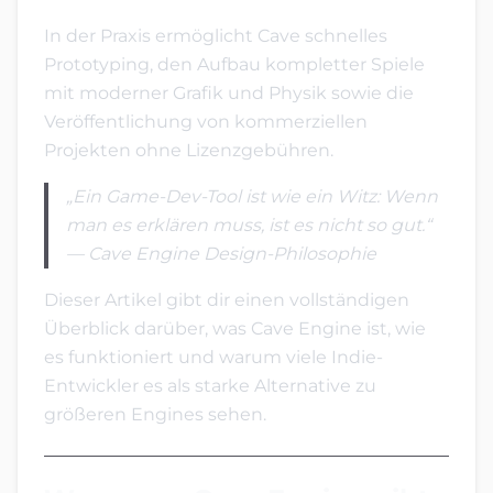
In der Praxis ermöglicht Cave schnelles
Prototyping, den Aufbau kompletter Spiele
mit moderner Grafik und Physik sowie die
Veröffentlichung von kommerziellen
Projekten ohne Lizenzgebühren.
„Ein Game-Dev-Tool ist wie ein Witz: Wenn
man es erklären muss, ist es nicht so gut.“
— Cave Engine Design-Philosophie
Dieser Artikel gibt dir einen vollständigen
Überblick darüber, was Cave Engine ist, wie
es funktioniert und warum viele Indie-
Entwickler es als starke Alternative zu
größeren Engines sehen.