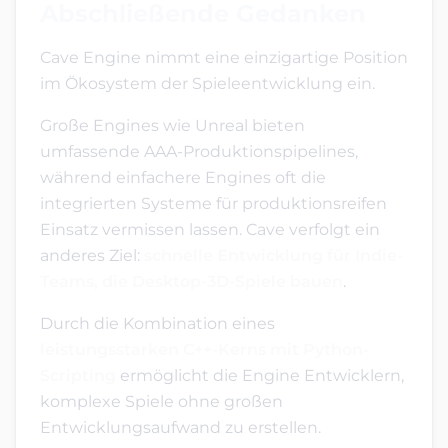
Abschließende Gedanken
Cave Engine nimmt eine einzigartige Position
im Ökosystem der Spieleentwicklung ein.
Große Engines wie Unreal bieten
umfassende AAA-Produktionspipelines,
während einfachere Engines oft die
integrierten Systeme für produktionsreifen
Einsatz vermissen lassen. Cave verfolgt ein
anderes Ziel:
schnelle Entwicklung für Indie-
Teams, die Desktop-3D-Spiele bauen
.
Durch die Kombination eines
leistungsstarken C++-Kerns mit Python-
Scripting
ermöglicht die Engine Entwicklern,
komplexe Spiele ohne großen
Entwicklungsaufwand zu erstellen.