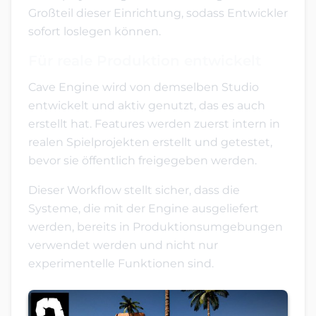
Großteil dieser Einrichtung, sodass Entwickler
sofort loslegen können.
Für reale Produktion entwickelt
Cave Engine wird von demselben Studio
entwickelt und aktiv genutzt, das es auch
erstellt hat. Features werden zuerst intern in
realen Spielprojekten erstellt und getestet,
bevor sie öffentlich freigegeben werden.
Dieser Workflow stellt sicher, dass die
Systeme, die mit der Engine ausgeliefert
werden, bereits in Produktionsumgebungen
verwendet werden und nicht nur
experimentelle Funktionen sind.