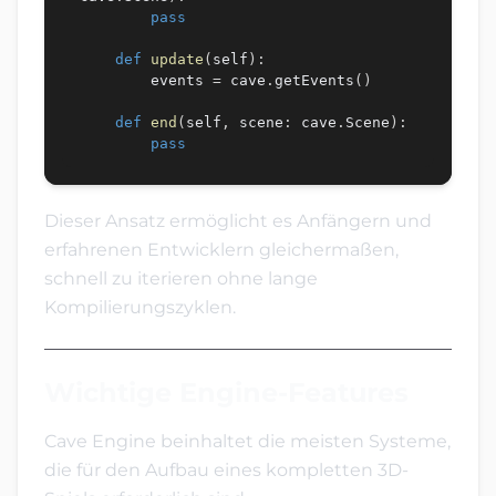
pass
def
update
(
self
)
:
        events 
=
 cave
.
getEvents
(
)
def
end
(
self
,
 scene
:
 cave
.
Scene
)
:
pass
Dieser Ansatz ermöglicht es Anfängern und
erfahrenen Entwicklern gleichermaßen,
schnell zu iterieren ohne lange
Kompilierungszyklen.
Wichtige Engine-Features
Cave Engine beinhaltet die meisten Systeme,
die für den Aufbau eines kompletten 3D-