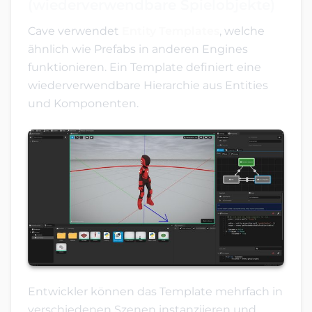
(wiederverwendbare Spielobjekte)
Cave verwendet
Entity Templates
, welche
ähnlich wie Prefabs in anderen Engines
funktionieren. Ein Template definiert eine
wiederverwendbare Hierarchie aus Entities
und Komponenten.
Entwickler können das Template mehrfach in
verschiedenen Szenen instanziieren und