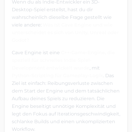
Wenn du als Indie-Entwickler ein 3D-
Desktop-Spiel erstellst, hast du dir
wahrscheinlich dieselbe Frage gestellt wie
viele andere:
Was ist Cave Engine und wie
unterscheidet es sich von Unity, Unreal oder
Godot?
Cave Engine ist eine
C++-Game-Engine, die
speziell für schnelles Indie-Spiel-
Development entwickelt wurde
, mit
Python-Scripting für Gameplay-Logik
. Das
Ziel ist einfach: Reibungsverluste zwischen
dem Start der Engine und dem tatsächlichen
Aufbau deines Spiels zu reduzieren. Die
Engine beseitigt unnötige Komplexität und
legt den Fokus auf Iterationsgeschwindigkeit,
schlanke Builds und einen unkomplizierten
Workflow.