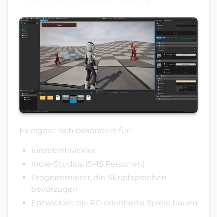
Es eignet sich besonders für:
Einzelentwickler
Indie-Studios (5–15 Personen)
Programmierer, die Skriptsprachen
bevorzugen
Entwickler, die PC-orientierte Spiele bauen