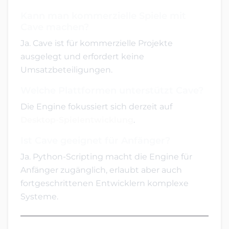
Kann man kommerzielle Spiele mit
Cave machen?
Ja. Cave ist für kommerzielle Projekte
ausgelegt und erfordert keine
Umsatzbeteiligungen.
Welche Plattformen unterstützt Cave?
Die Engine fokussiert sich derzeit auf
Desktop-Spielentwicklung
.
Ist Cave geeignet für Anfänger?
Ja. Python-Scripting macht die Engine für
Anfänger zugänglich, erlaubt aber auch
fortgeschrittenen Entwicklern komplexe
Systeme.