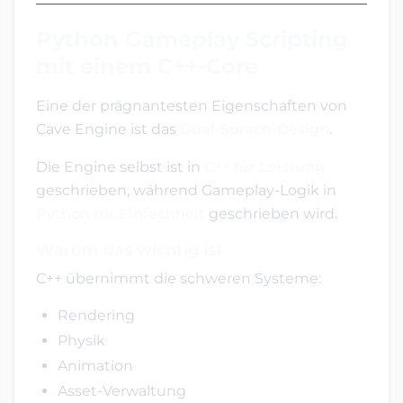
Python Gameplay Scripting
mit einem C++-Core
Eine der prägnantesten Eigenschaften von
Cave Engine ist das
Dual-Sprach-Design
.
Die Engine selbst ist in
C++ für Leistung
geschrieben, während Gameplay-Logik in
Python für Einfachheit
geschrieben wird.
Warum das wichtig ist
C++ übernimmt die schweren Systeme:
Rendering
Physik
Animation
Asset-Verwaltung