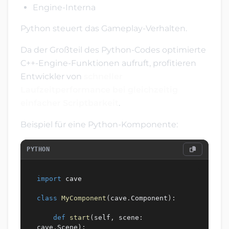
Engine-Interna
Python steuert das Gameplay-Verhalten.
Da der Großteil des Python-Codes optimierte
C++-Engine-Funktionen aufruft, profitieren
Entwickler von
schneller
Laufzeitperformance bei gleichzeitig
einfacher Scriptbarkeit
.
Beispiel für eine Python-Komponente:
PYTHON
import
 cave

class
MyComponent
(
cave
.
Component
)
:
def
start
(
self
,
 scene
:
cave
.
Scene
)
: