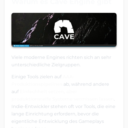
Warum es Cave Engine gibt
Viele moderne Engines richten sich an sehr
unterschiedliche Zielgruppen.
Einige Tools zielen auf
AAA-
Produktionspipelines
ab, während andere
auf
Einfachheit setzen, aber
produktionsreife Systeme vermissen lassen
.
Indie-Entwickler stehen oft vor Tools, die eine
lange Einrichtung erfordern, bevor die
eigentliche Entwicklung des Gameplays