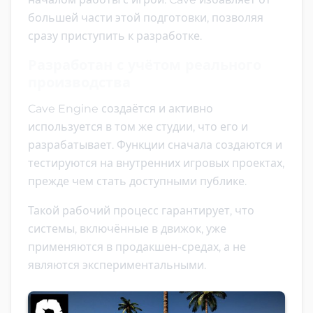
большей части этой подготовки, позволяя
сразу приступить к разработке.
Разработан с учётом реального
производства
Cave Engine создаётся и активно
используется в том же студии, что его и
разрабатывает. Функции сначала создаются и
тестируются на внутренних игровых проектах,
прежде чем стать доступными публике.
Такой рабочий процесс гарантирует, что
системы, включённые в движок, уже
применяются в продакшен-средах, а не
являются экспериментальными.