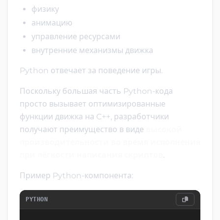
физику
анимацию
управление ресурсами
внутренние механизмы движка
Python отвечает за поведение игры.
Поскольку большая часть Python-кода
просто вызывает оптимизированные
функции движка на C++, разработчики
получают преимущество в виде
высокой
производительности во время исполнения
при лёгкости написания скриптов
.
Пример Python-компонента:
PYTHON