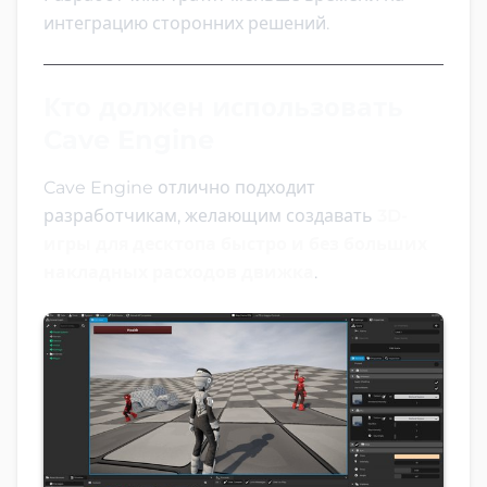
интеграцию сторонних решений.
Кто должен использовать
Cave Engine
Cave Engine отлично подходит
разработчикам, желающим создавать
3D-
игры для десктопа быстро и без больших
накладных расходов движка
.