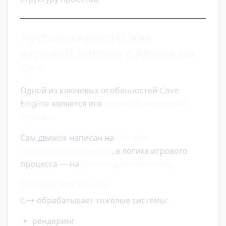
Python-скрипты для
игровой логики с ядром на
C++
Одной из ключевых особенностей Cave
Engine является его
двоякий языковой
дизайн
.
Сам движок написан на
C++ для
производительности
, а логика игрового
процесса — на
Python для простоты
.
Почему это важно
C++ обрабатывает тяжёлые системы:
рендеринг