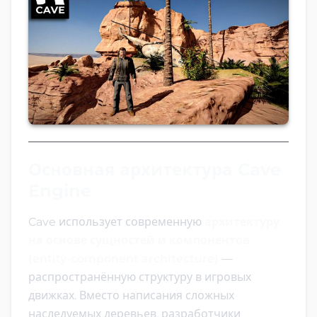
Основная архитектура Cave
Engine
Cave использует современную
архитектуру
на основе сущностей и компонентов
(entity-component architecture)
—
распространённую структуру в игровых
движках. Вместо написания сложных
наследуемых деревьев, разработчики