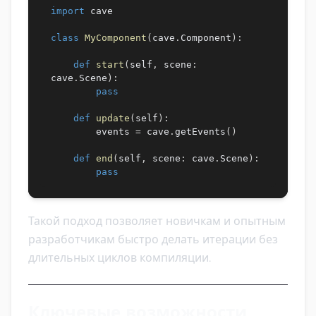
import
 cave

class
MyComponent
(
cave
.
Component
)
:
def
start
(
self
,
 scene
:
cave
.
Scene
)
:
pass
def
update
(
self
)
:
        events 
=
 cave
.
getEvents
(
)
def
end
(
self
,
 scene
:
 cave
.
Scene
)
:
pass
Такой подход позволяет новичкам и опытным
разработчикам быстро делать итерации без
длительных циклов компиляции.
Ключевые возможности