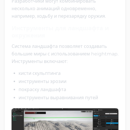
Разработчики могут комбинировать
несколько анимаций одновременно,
например, ходьбу и перезарядку оружия.
Инструменты для ландшафта и
окружения
Система ландшафта позволяет создавать
большие миры с использованием heightmap.
Инструменты включают:
кисти скульптинга
инструменты эрозии
покраску ландшафта
инструменты выравнивания путей