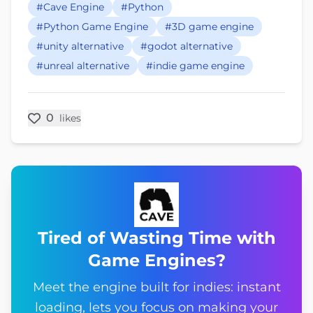
#Cave Engine
#Python
#Python Game Engine
#3D game engine
#unity alternative
#godot alternative
#unreal alternative
#indie game engine
0
likes
Tired of Wasting Time with
Game Engines?
Meet the engine built for indies: instant
loading, lets you focus on making your