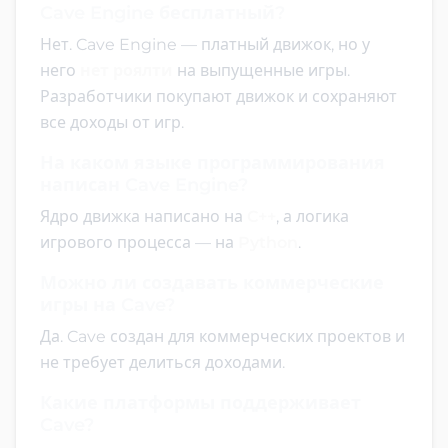
Cave Engine бесплатный?
Нет. Cave Engine — платный движок, но у
него
нет роялти
на выпущенные игры.
Разработчики покупают движок и сохраняют
все доходы от игр.
На каком языке программирования
написан Cave Engine?
Ядро движка написано на
C++
, а логика
игрового процесса — на
Python
.
Можно ли создавать коммерческие
игры на Cave?
Да. Cave создан для коммерческих проектов и
не требует делиться доходами.
Какие платформы поддерживает
Cave?