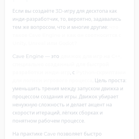
Если вы создаёте 3D-игру для десктопа как
инди-разработчик, то, вероятно, задавались
тем же вопросом, что и многие другие:
что
такое Cave Engine и как он соотносится с
Unity, Unreal или Godot?
Cave Engine — это
движок для игр на C++,
специально созданный для быстрой
разработки инди-игр
, с
Python-скриптами
для логики игрового процесса
. Цель проста:
уменьшить трения между запуском движка и
процессом создания игры. Движок убирает
ненужную сложность и делает акцент на
скорости итераций, лёгких сборках и
понятном рабочем процессе.
На практике Cave позволяет быстро