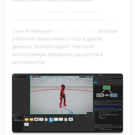
Entity Templates (повторно
используемые игровые объекты)
Cave использует
Entity Templates
, которые
работают аналогично prefab в других
движках. Шаблон задаёт повторно
используемую иерархию сущностей и
компонентов.