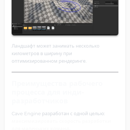
Ландшафт может занимать несколько
километров в ширину при
оптимизированном рендеринге.
Преимущества рабочего
процесса для инди-
разработчиков
Cave Engine разработан с одной целью:
максимизировать скорость разработки
для маленьких команд
.