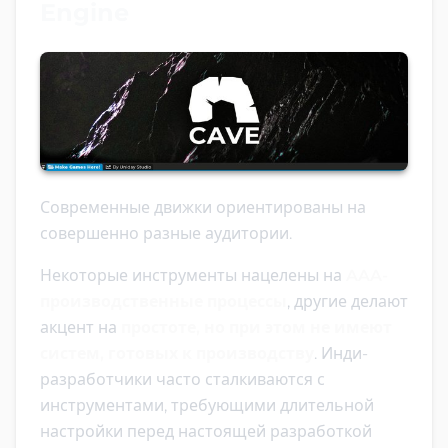
Engine
Современные движки ориентированы на
совершенно разные аудитории.
Некоторые инструменты нацелены на
AAA-
производственные процессы
, другие делают
акцент на
простоте, но при этом не имеют
систем, готовых к производству
. Инди-
разработчики часто сталкиваются с
инструментами, требующими длительной
настройки перед настоящей разработкой