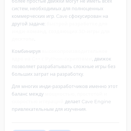
более простые движки могут не иметь всех
систем, необходимых для полноценных
коммерческих игр. Cave сфокусирован на
другой задаче:
быстрой разработке для
инди-команд, создающих 3D-игры для
десктопа
.
Комбинируя
высокопроизводительное
ядро на C++ с Python-скриптами
, движок
позволяет разрабатывать сложные игры без
больших затрат на разработку.
Для многих инди-разработчиков именно этот
баланс между
мощностью, простотой и
скоростью итераций
делает Cave Engine
привлекательным для изучения.