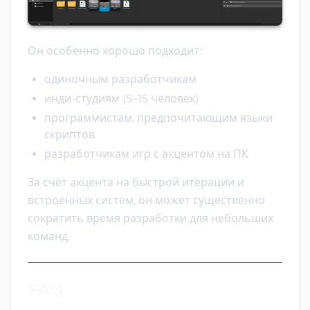
Он особенно хорошо подходит:
одиночным разработчикам
инди-студиям (5–15 человек)
программистам, предпочитающим языки
скриптов
разработчикам игр с акцентом на ПК
За счёт акцента на быстрой итерации и
встроенных систем, он может существенно
сократить время разработки для небольших
команд.
FAQ