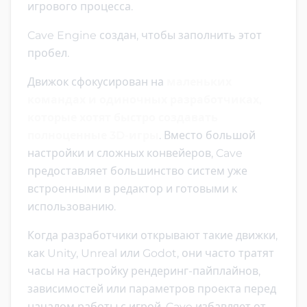
игрового процесса.
Cave Engine создан, чтобы заполнить этот
пробел.
Движок сфокусирован на
маленьких
командах и одиночных разработчиках,
которые хотят быстро создавать
полноценные 3D-игры
. Вместо большой
настройки и сложных конвейеров, Cave
предоставляет большинство систем уже
встроенными в редактор и готовыми к
использованию.
Когда разработчики открывают такие движки,
как Unity, Unreal или Godot, они часто тратят
часы на настройку рендеринг-пайплайнов,
зависимостей или параметров проекта перед
началом работы с игрой. Cave избавляет от