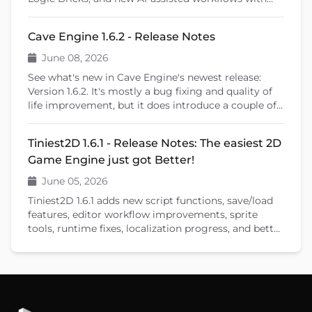
Cave Remote Control and the Cave CLI. This patch
release also introduces important fixes, better
Cave Engine 1.6.2 - Release Notes
learning tools, and previews upcoming features like
shader editing and ragdoll physics.
June 08, 2026
See what's new in Cave Engine's newest release:
Version 1.6.2. It's mostly a bug fixing and quality of
life improvement, but it does introduce a couple of
new features that will help you create your games.
Tiniest2D 1.6.1 - Release Notes: The easiest 2D
Game Engine just got Better!
June 05, 2026
Tiniest2D 1.6.1 adds new script functions, save/load
features, editor workflow improvements, sprite
tools, runtime fixes, localization progress, and better
documentation.