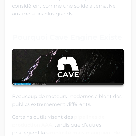
considèrent comme une solide alternative
aux moteurs plus grands.
Pourquoi Cave Engine Existe
Beaucoup de moteurs modernes ciblent des
publics extrêmement différents.
Certains outils visent des
pipelines de
production AAA
, tandis que d'autres
privilégient la
simplicité mais manquent de