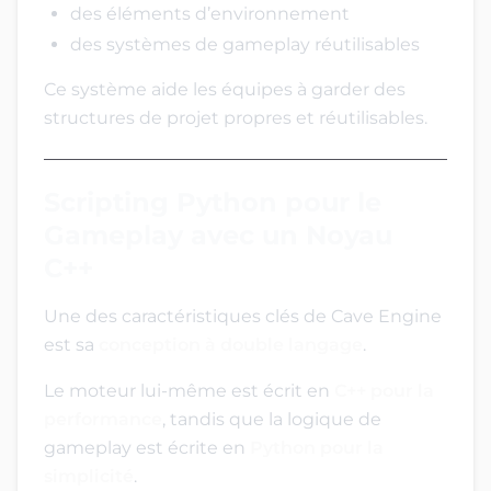
des éléments d’environnement
des systèmes de gameplay réutilisables
Ce système aide les équipes à garder des
structures de projet propres et réutilisables.
Scripting Python pour le
Gameplay avec un Noyau
C++
Une des caractéristiques clés de Cave Engine
est sa
conception à double langage
.
Le moteur lui-même est écrit en
C++ pour la
performance
, tandis que la logique de
gameplay est écrite en
Python pour la
simplicité
.