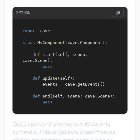
PYTHON
import
 cave

class
MyComponent
(
cave
.
Component
)
:
def
start
(
self
,
 scene
:
cave
.
Scene
)
:
pass
def
update
(
self
)
:
        events 
=
 cave
.
getEvents
(
)
def
end
(
self
,
 scene
:
 cave
.
Scene
)
:
pass
Cette approche permet aux débutants
comme aux développeurs expérimentés