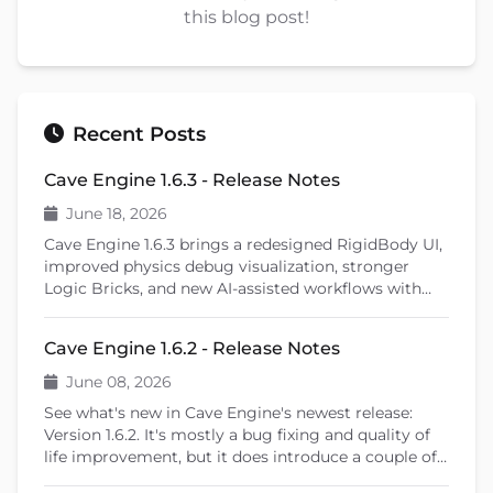
this blog post!
Recent Posts
Cave Engine 1.6.3 - Release Notes
June 18, 2026
Cave Engine 1.6.3 brings a redesigned RigidBody UI,
improved physics debug visualization, stronger
Logic Bricks, and new AI-assisted workflows with
Cave Remote Control and the Cave CLI. This patch
release also introduces important fixes, better
Cave Engine 1.6.2 - Release Notes
learning tools, and previews upcoming features like
shader editing and ragdoll physics.
June 08, 2026
See what's new in Cave Engine's newest release:
Version 1.6.2. It's mostly a bug fixing and quality of
life improvement, but it does introduce a couple of
new features that will help you create your games.