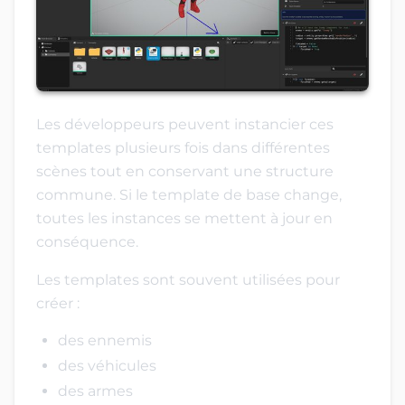
Les développeurs peuvent instancier ces
templates plusieurs fois dans différentes
scènes tout en conservant une structure
commune. Si le template de base change,
toutes les instances se mettent à jour en
conséquence.
Les templates sont souvent utilisées pour
créer :
des ennemis
des véhicules
des armes