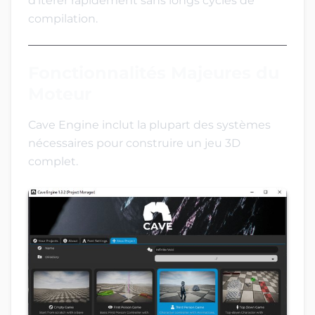
d’itérer rapidement sans longs cycles de
compilation.
Fonctionnalités Majeures du
Moteur
Cave Engine inclut la plupart des systèmes
nécessaires pour construire un jeu 3D
complet.