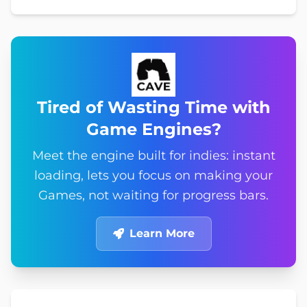
Tired of Wasting Time with
Game Engines?
Meet the engine built for indies: instant
loading, lets you focus on making your
Games, not waiting for progress bars.
Learn More