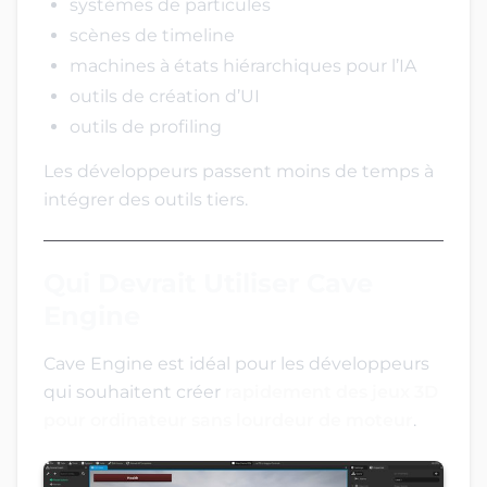
systèmes de particules
scènes de timeline
machines à états hiérarchiques pour l’IA
outils de création d’UI
outils de profiling
Les développeurs passent moins de temps à
intégrer des outils tiers.
Qui Devrait Utiliser Cave
Engine
Cave Engine est idéal pour les développeurs
qui souhaitent créer
rapidement des jeux 3D
pour ordinateur sans lourdeur de moteur
.