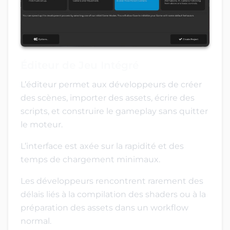
Éditeur de Jeu Intégré
L’éditeur permet aux développeurs de créer
des scènes, importer des assets, écrire des
scripts, et construire le gameplay sans quitter
le moteur.
L’interface est axée sur la rapidité et des
temps de chargement minimaux.
Les développeurs rencontrent rarement des
délais liés à la compilation des shaders ou à la
préparation des assets dans un workflow
normal.