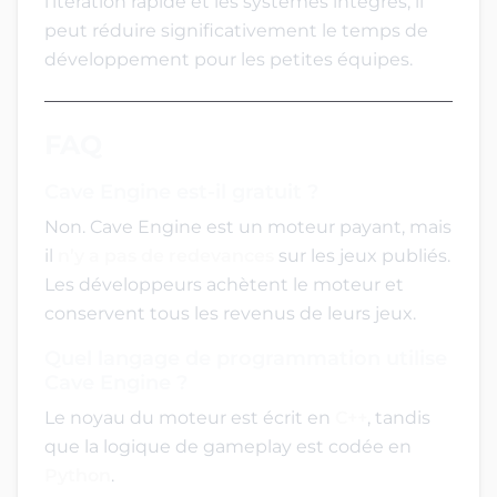
l’itération rapide et les systèmes intégrés, il
peut réduire significativement le temps de
développement pour les petites équipes.
FAQ
Cave Engine est-il gratuit ?
Non. Cave Engine est un moteur payant, mais
il
n’y a pas de redevances
sur les jeux publiés.
Les développeurs achètent le moteur et
conservent tous les revenus de leurs jeux.
Quel langage de programmation utilise
Cave Engine ?
Le noyau du moteur est écrit en
C++
, tandis
que la logique de gameplay est codée en
Python
.