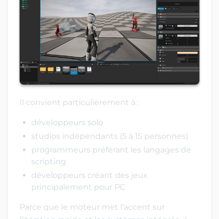
Il convient particulièrement à :
développeurs solo
studios indépendants (5 à 15 personnes)
programmeurs préférant les langages de
scripting
développeurs créant des jeux
principalement pour PC
Parce que le moteur met l’accent sur