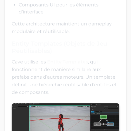
Composants UI pour les éléments
d’interface
Cette architecture maintient un gameplay
modulaire et réutilisable.
Entity Templates (Objets de Jeu
Réutilisables)
Cave utilise les
Entity Templates
, qui
fonctionnent de manière similaire aux
prefabs dans d’autres moteurs. Un template
définit une hiérarchie réutilisable d’entités et
de composants.