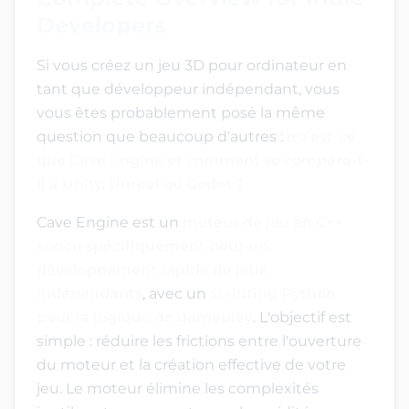
Developers
Si vous créez un jeu 3D pour ordinateur en
tant que développeur indépendant, vous
vous êtes probablement posé la même
question que beaucoup d'autres :
qu'est-ce
que Cave Engine et comment se compare-t-
il à Unity, Unreal ou Godot ?
Cave Engine est un
moteur de jeu en C++
conçu spécifiquement pour un
développement rapide de jeux
indépendants
, avec un
scripting Python
pour la logique de gameplay
. L'objectif est
simple : réduire les frictions entre l'ouverture
du moteur et la création effective de votre
jeu. Le moteur élimine les complexités