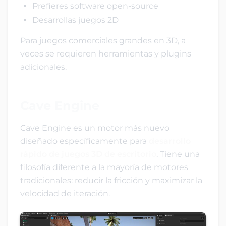
Prefieres software open-source
Desarrollas juegos 2D
Para juegos comerciales grandes en 3D, a
veces se requieren herramientas y plugins
adicionales.
Cave Engine
Cave Engine es un motor más nuevo
diseñado específicamente para
desarrollo
rápido de juegos 3D de escritorio
. Tiene una
filosofía diferente a la mayoría de motores
tradicionales: reducir la fricción y maximizar la
velocidad de iteración.