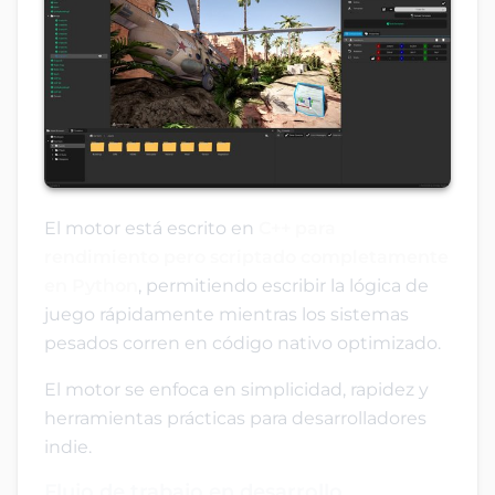
El motor está escrito en
C++ para
rendimiento pero scriptado completamente
en Python
, permitiendo escribir la lógica de
juego rápidamente mientras los sistemas
pesados corren en código nativo optimizado.
El motor se enfoca en simplicidad, rapidez y
herramientas prácticas para desarrolladores
indie.
Flujo de trabajo en desarrollo