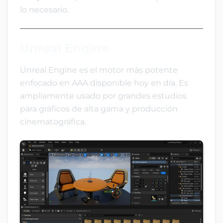
lo necesario.
Unreal Engine
Unreal Engine es el motor más potente
enfocado en AAA disponible hoy en día. Es
ampliamente usado por grandes estudios
para gráficos de alta gama y producción
cinematográfica.