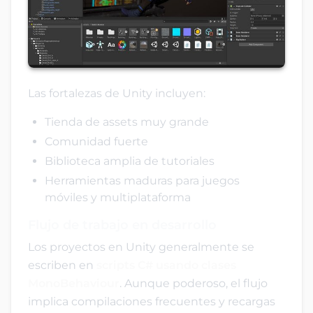
Las fortalezas de Unity incluyen:
Tienda de assets muy grande
Comunidad fuerte
Biblioteca amplia de tutoriales
Herramientas maduras para juegos
móviles y multiplataforma
Flujo de trabajo en desarrollo
Los proyectos en Unity generalmente se
escriben en
scripts C# usando clases
MonoBehaviour
. Aunque poderoso, el flujo
implica compilaciones frecuentes y recargas