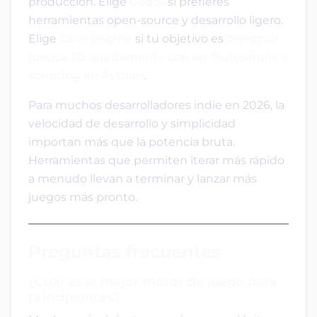
producción. Elige
Godot
si prefieres
herramientas open-source y desarrollo ligero.
Elige
Cave Engine
si tu objetivo es
construir
juegos 3D rápidamente con un flujo simple y
scripting en Python
.
Para muchos desarrolladores indie en 2026, la
velocidad de desarrollo y simplicidad
importan más que la potencia bruta.
Herramientas que permiten iterar más rápido
a menudo llevan a terminar y lanzar más
juegos más pronto.
Preguntas frecuentes
¿Cuál es el mejor motor de juego para
principiantes?