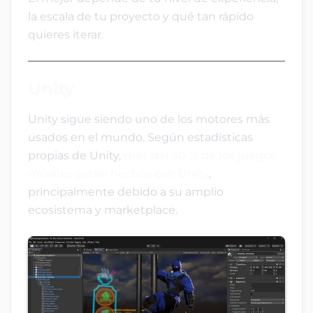
la escala de tu proyecto y qué tan rápido
quieres iterar.
Unity
Unity sigue siendo uno de los motores más
usados en el mundo. Según estadísticas
propias de Unity,
más del 50 % de los juegos
móviles están hechos con Unity
,
principalmente debido a su amplio
ecosistema y marketplace.