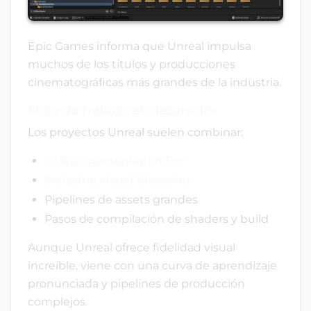
Epic Games informa que Unreal impulsa
muchos de los títulos y producciones
cinematográficas más grandes de la industria.
Flujo de trabajo en desarrollo
Los proyectos Unreal suelen combinar:
Código gameplay en C++
Scripting visual Blueprint
Pipelines de assets grandes
Pasos de compilación de shaders y build
Aunque Unreal ofrece fidelidad visual
increíble, viene con una curva de aprendizaje
pronunciada y pipelines de producción
complejos.