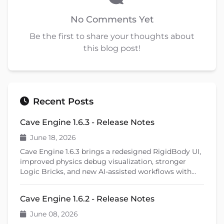
No Comments Yet
Be the first to share your thoughts about
this blog post!
Recent Posts
Cave Engine 1.6.3 - Release Notes
June 18, 2026
Cave Engine 1.6.3 brings a redesigned RigidBody UI,
improved physics debug visualization, stronger
Logic Bricks, and new AI-assisted workflows with
Cave Remote Control and the Cave CLI. This patch
release also introduces important fixes, better
Cave Engine 1.6.2 - Release Notes
learning tools, and previews upcoming features like
shader editing and ragdoll physics.
June 08, 2026