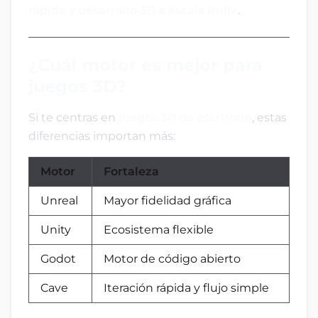
rápida y desarrollo 3D a escala indie
.
¿Cuál motor es mejor para
juegos 3D?
Si te centras en
juegos 3D de escritorio
, estas
diferencias importan más:
Motor
Fortaleza
Unreal
Mayor fidelidad gráfica
Unity
Ecosistema flexible
Godot
Motor de código abierto
Cave
Iteración rápida y flujo simple