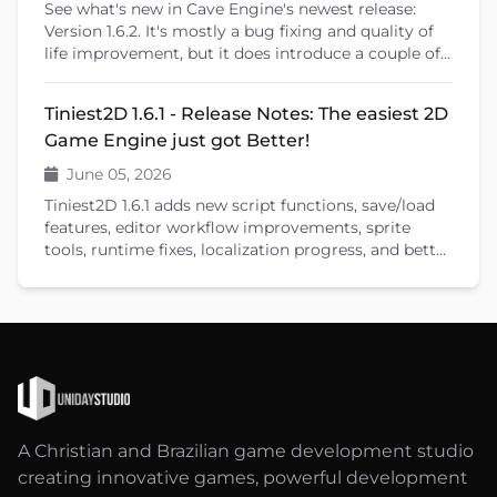
See what's new in Cave Engine's newest release:
Version 1.6.2. It's mostly a bug fixing and quality of
life improvement, but it does introduce a couple of
new features that will help you create your games.
Tiniest2D 1.6.1 - Release Notes: The easiest 2D
Game Engine just got Better!
June 05, 2026
Tiniest2D 1.6.1 adds new script functions, save/load
features, editor workflow improvements, sprite
tools, runtime fixes, localization progress, and better
documentation.
A Christian and Brazilian game development studio
creating innovative games, powerful development