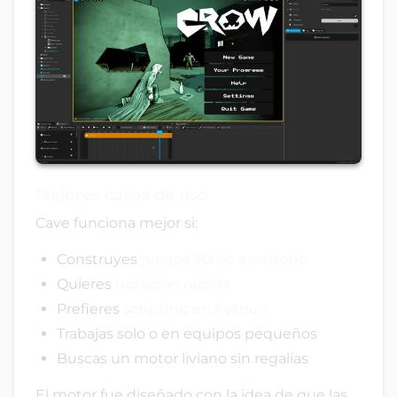
Mejores casos de uso
Cave funciona mejor si:
Construyes
juegos 3D de escritorio
Quieres
iteración rápida
Prefieres
scripting en Python
Trabajas solo o en equipos pequeños
Buscas un motor liviano sin regalías
El motor fue diseñado con la idea de que las