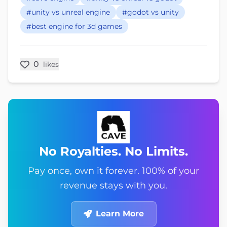
#unity vs unreal engine
#godot vs unity
#best engine for 3d games
0
likes
No Royalties. No Limits.
Pay once, own it forever. 100% of your
revenue stays with you.
Learn More