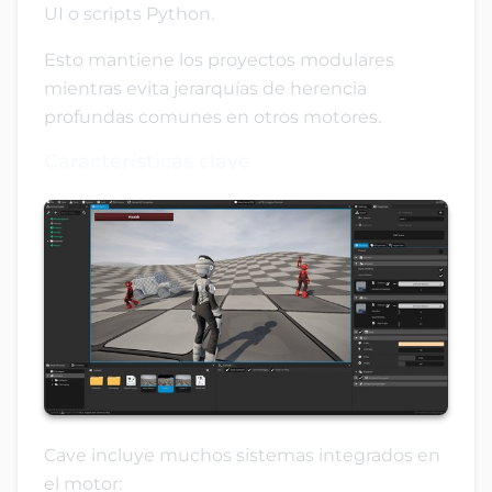
UI o scripts Python.
Esto mantiene los proyectos modulares
mientras evita jerarquías de herencia
profundas comunes en otros motores.
Características clave
Cave incluye muchos sistemas integrados en
el motor: