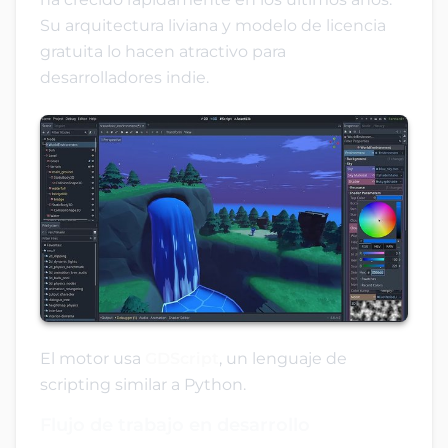
Su arquitectura liviana y modelo de licencia
gratuita lo hacen atractivo para
desarrolladores indie.
El motor usa
GDScript
, un lenguaje de
scripting similar a Python.
Flujo de trabajo en desarrollo