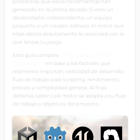
problemas que estas herramientas han
generado en la última década. Si eres un
desarrollador independiente, un equipo
pequeño o un creador solitario, el motor que
elijas afecta directamente la velocidad con la
que lanzas tu juego.
Esta guía compara
Unity, Unreal, Godot y
Cave Engine
en base a los factores que
realmente importan: velocidad de desarrollo,
flujo de trabajo para scripting, rendimiento,
precios y complejidad general. Al final,
deberías saber cuál motor se adapta a tu flujo
de trabajo y objetivos del proyecto.