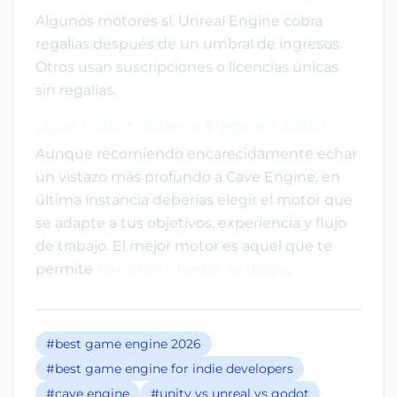
Algunos motores sí. Unreal Engine cobra
regalías después de un umbral de ingresos.
Otros usan suscripciones o licencias únicas
sin regalías.
¿Qué motor debería elegir en 2026?
Aunque recomiendo encarecidamente echar
un vistazo más profundo a Cave Engine, en
última instancia deberías elegir el motor que
se adapte a tus objetivos, experiencia y flujo
de trabajo. El mejor motor es aquel que te
permite
terminar y lanzar tu juego
.
#best game engine 2026
#best game engine for indie developers
#cave engine
#unity vs unreal vs godot