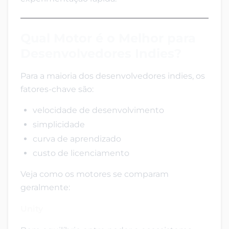
Qual Motor é o Melhor para
Desenvolvedores Indies?
Para a maioria dos desenvolvedores indies, os
fatores-chave são:
velocidade de desenvolvimento
simplicidade
curva de aprendizado
custo de licenciamento
Veja como os motores se comparam
geralmente:
Unity