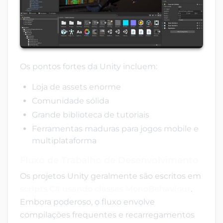
Os pontos fortes da Unity incluem:
Loja de assets enorme
Comunidade sólida
Grande biblioteca de tutoriais
Ferramentas maduras para jogos mobile e
multiplataforma
Fluxo de Trabalho de Desenvolvimento
Os projetos Unity geralmente são escritos em
scripts C# usando classes MonoBehaviour
.
Embora poderoso, o fluxo envolve
compilações frequentes e recarregamentos