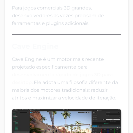
Para jogos comerciais 3D grandes,
desenvolvedores às vezes precisam de
ferramentas e plugins adicionais.
Cave Engine
Cave Engine é um motor mais recente
projetado especificamente para
desenvolvimento rápido de jogos 3D para
desktop
. Ele adota uma filosofia diferente da
maioria dos motores tradicionais: reduzir
atritos e maximizar a velocidade de iteração.