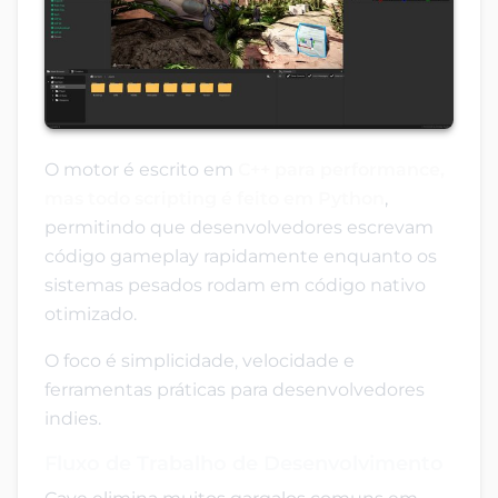
O motor é escrito em
C++ para performance,
mas todo scripting é feito em Python
,
permitindo que desenvolvedores escrevam
código gameplay rapidamente enquanto os
sistemas pesados rodam em código nativo
otimizado.
O foco é simplicidade, velocidade e
ferramentas práticas para desenvolvedores
indies.
Fluxo de Trabalho de Desenvolvimento