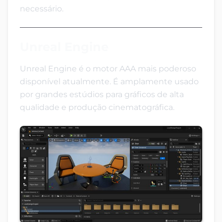
necessário.
Unreal Engine
Unreal Engine é o motor AAA mais poderoso
disponível atualmente. É amplamente usado
por grandes estúdios para gráficos de alta
qualidade e produção cinematográfica.