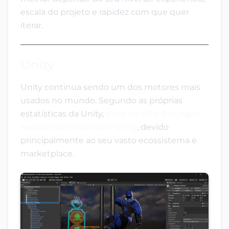
escala do projeto e rapidez com que quer
iterar.
Unity
Unity continua sendo um dos motores mais
usados no mundo. Segundo as próprias
estatísticas da Unity,
mais de 50% dos jogos
mobile são feitos com Unity
, devido
principalmente ao seu vasto ecossistema e
marketplace.