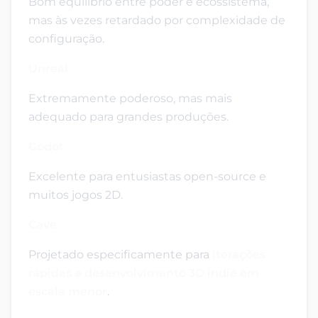
Bom equilíbrio entre poder e ecossistema,
mas às vezes retardado por complexidade de
configuração.
Unreal
Extremamente poderoso, mas mais
adequado para grandes produções.
Godot
Excelente para entusiastas open-source e
muitos jogos 2D.
Cave
Projetado especificamente para
iterações
rápidas e desenvolvimento 3D indie em
escala menor
.