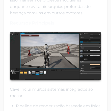
Isso mantém os projetos modulares
enquanto evita hierarquias profundas de
herança comuns em outros motores.
Recursos Principais
Cave inclui muitos sistemas integrados ao
motor:
Pipeline de renderização baseada em física