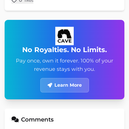
0
likes
No Royalties. No Limits.
Pay once, own it forever. 100% of your
revenue stays with you.
Learn More
Comments