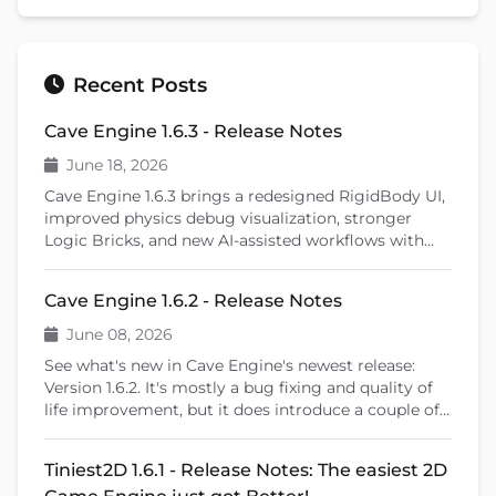
Recent Posts
Cave Engine 1.6.3 - Release Notes
June 18, 2026
Cave Engine 1.6.3 brings a redesigned RigidBody UI,
improved physics debug visualization, stronger
Logic Bricks, and new AI-assisted workflows with
Cave Remote Control and the Cave CLI. This patch
release also introduces important fixes, better
Cave Engine 1.6.2 - Release Notes
learning tools, and previews upcoming features like
shader editing and ragdoll physics.
June 08, 2026
See what's new in Cave Engine's newest release:
Version 1.6.2. It's mostly a bug fixing and quality of
life improvement, but it does introduce a couple of
new features that will help you create your games.
Tiniest2D 1.6.1 - Release Notes: The easiest 2D