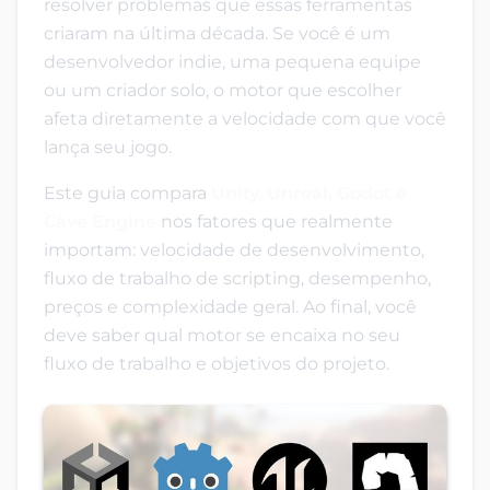
resolver problemas que essas ferramentas
criaram na última década. Se você é um
desenvolvedor indie, uma pequena equipe
ou um criador solo, o motor que escolher
afeta diretamente a velocidade com que você
lança seu jogo.
Este guia compara
Unity, Unreal, Godot e
Cave Engine
nos fatores que realmente
importam: velocidade de desenvolvimento,
fluxo de trabalho de scripting, desempenho,
preços e complexidade geral. Ao final, você
deve saber qual motor se encaixa no seu
fluxo de trabalho e objetivos do projeto.