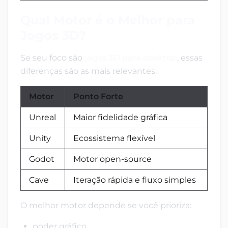
Qual Motor é o Melhor para
Jogos 3D?
Se seu foco são
jogos 3D para desktop
, essas
diferenças são as mais relevantes:
Motor
Ponto Forte
Unreal
Maior fidelidade gráfica
Unity
Ecossistema flexível
Godot
Motor open-source
Cave
Iteração rápida e fluxo simples
O melhor motor depende se você prioriza:
poder gráfico