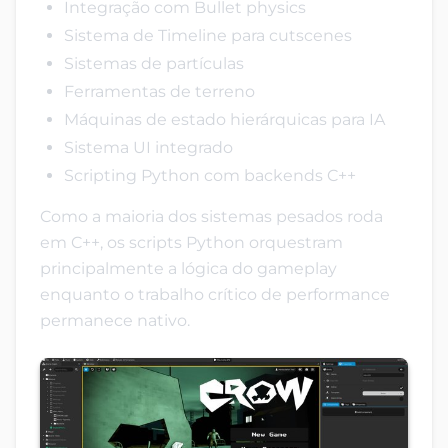
Integração com Bullet physics
Sistema de Timeline para cutscenes
Sistemas de partículas
Ferramentas de terreno
Máquinas de estado hierárquicas para IA
Sistema UI integrado
Scripting Python com backends C++
Como a maioria dos sistemas pesados roda
em C++, os scripts Python orquestram
principalmente a lógica do gameplay
enquanto o trabalho crítico de performance
permanece nativo.