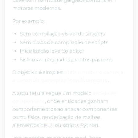
Cave elimina muitos gargalos comuns em
motores modernos.
Por exemplo:
Sem compilação visível de shaders
Sem ciclos de compilação de scripts
Inicialização leve do editor
Sistemas integrados prontos para uso
O objetivo é simples:
abrir o motor e começar
a construir gameplay imediatamente
.
A arquitetura segue um modelo
entidade-
componente
, onde entidades ganham
comportamentos ao anexar componentes
como física, renderização de malhas,
elementos de UI ou scripts Python.