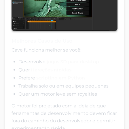
Melhores Casos de Uso
Cave funciona melhor se você:
Desenvolve
jogos 3D para desktop
Quer
iterações rápidas
Prefere
scripting em Python
Trabalha solo ou em equipes pequenas
Quer um motor leve sem royalties
O motor foi projetado com a ideia de que
ferramentas de desenvolvimento devem ficar
fora do caminho do desenvolvedor e permitir
experimentação rápida.