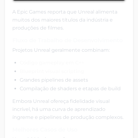
A Epic Games reporta que Unreal alimenta
muitos dos maiores títulos da indústria e
produções de filmes.
Fluxo de Trabalho de Desenvolvimento
Projetos Unreal geralmente combinam:
Código gameplay em C++
Blueprint visual scripting
Grandes pipelines de assets
Compilação de shaders e etapas de build
Embora Unreal ofereça fidelidade visual
incrível, há uma curva de aprendizado
íngreme e pipelines de produção complexos.
Melhores Casos de Uso