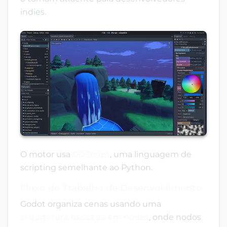
indies.
O motor usa
GDScript
, uma linguagem de
scripting semelhante ao Python.
Fluxo de Trabalho de Desenvolvimento
Godot organiza cenas usando uma
arquitetura baseada em nodos
, onde nodos