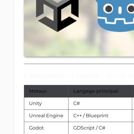
Comparaison rapide : Unity v
Moteur
Langage principal
Unity
C#
Unreal Engine
C++ / Blueprint
Godot
GDScript / C#