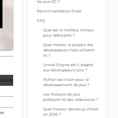
les jeux 3D ?
Recommandation finale
FAQ
Quel est le meilleur moteur
pour débutants ?
Quel moteur la plupart des
développeurs indie utilisent-
ils ?
Unreal Engine est-il adapté
aux développeurs solo ?
Python est-il bon pour le
xité du moteur
Tarification
développement de jeux ?
Gratuit + formules payantes
Les moteurs de jeux
prélèvent-ils des redevances ?
5 % de redevance après 1M$
Quel moteur devrais-je choisir
ne
Gratuit
en 2026 ?