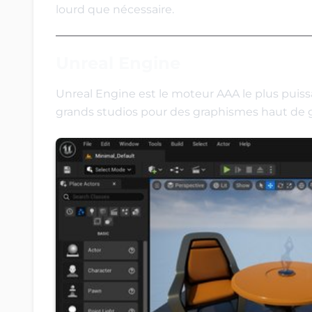
lourd que nécessaire.
Unreal Engine
Unreal Engine est le moteur AAA le plus puissan
grands studios pour des graphismes haut de