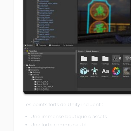
Les points forts de Unity incluent :
Une immense boutique d’assets
Une forte communauté