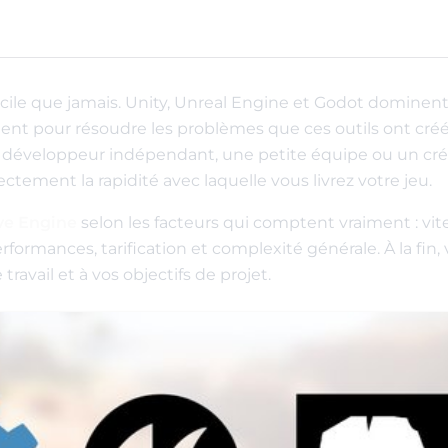
icile que jamais. Unity, Unreal Engine et Godot dominent
ent pour résoudre les problèmes que ces outils ont cré
un développeur indépendant, une petite équipe ou un cr
ectement la rapidité avec laquelle vous livrez votre jeu.
ave Engine
selon les facteurs qui comptent vraiment : vit
rformances, tarification et complexité générale. À la fin,
ravail et à vos objectifs de projet.