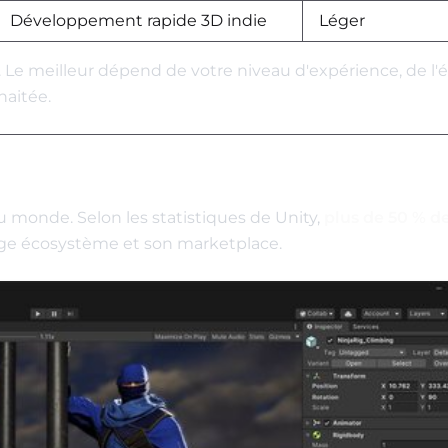
Développement rapide 3D indie
Léger
Le meilleur dépend de votre niveau d'expérience, de l'é
haitée.
au monde. Selon les statistiques de Unity,
plus de 50 % d
arge écosystème et son marketplace.