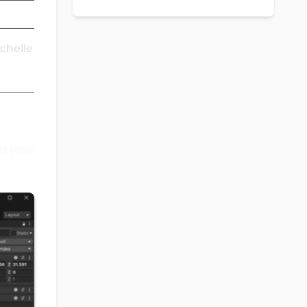
Sans redevances
chelle
es jeux