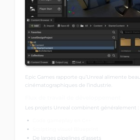
Epic Games rapporte qu’Unreal alimente beau
cinématographiques de l’industrie.
Flux de travail de développement
Les projets Unreal combinent généralement :
Code gameplay en C++
Scripting visuel Blueprint
De larges pipelines d’assets