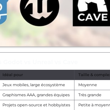
s Godot vs Unreal vs Cave
Idéal pour
Taille & comple
Jeux mobiles, large écosystème
Moyenne
Graphismes AAA, grandes équipes
Très grande
Projets open-source et hobbyistes
Petite à moyen