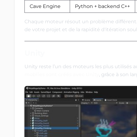
Cave Engine
Python + backend C++
Chaque moteur résout un problème différent. 
de votre projet et de la rapidité d'itération sou
Unity
Unity reste l’un des moteurs les plus utilisés 
mobiles sont créés avec Unity
, grâce à son l