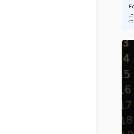
Fo
Lo
co