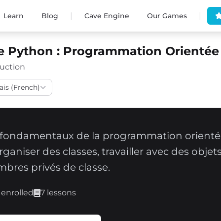
|
|
Learn
Blog
Cave Engine
Our Games
e Python : Programmation Orientée
uction
ais (French)
 fondamentaux de la programmation orientée
rganiser des classes, travailler avec des objets,
bres privés de classe.
 enrolled
7 lessons