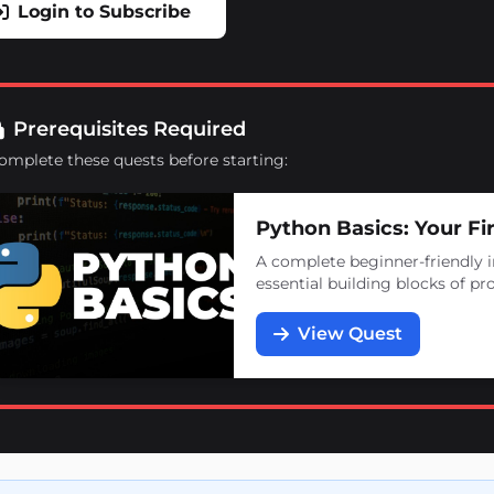
Login to Subscribe
Prerequisites Required
omplete these quests before starting:
Python Basics: Your F
A complete beginner-friendly i
essential building blocks of 
View Quest