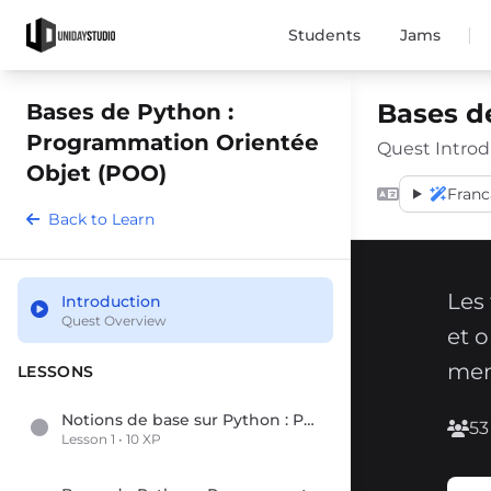
|
Students
Jams
Bases d
Bases de Python :
Programmation Orientée
Quest Introd
Objet (POO)
Franc
Back to Learn
Les
Introduction
Quest Overview
et o
mem
LESSONS
Notions de base sur Python : Programmation orientée objet (POO)
53
Lesson 1 • 10 XP