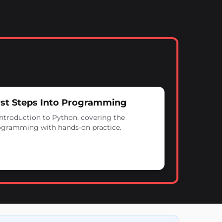
irst Steps Into Programming
ntroduction to Python, covering the
programming with hands-on practice.