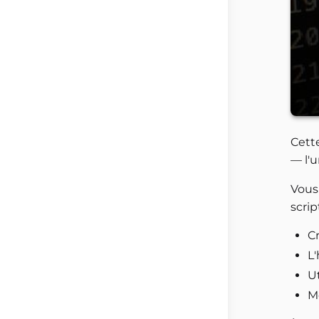
Cett
— l'
Vous
scri
Cr
L'
U
M