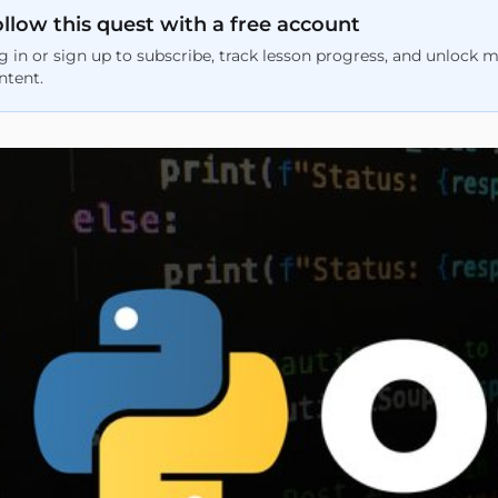
llow this quest with a free account
g in or sign up to subscribe, track lesson progress, and unlock 
ntent.