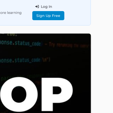
Log In
more learning
Sign Up Free