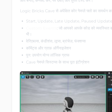
आप बनाएं, कनेक्ट करें, प्ले दबाएं और तुरंत टेस्ट करें।
Logic Bricks Cave से अपेक्षित कोर गेमप्ले फ्लो का समर्थन कर
Start, Update, Late Update, Paused Update इवे
Custom Events
: जो आपको आपके कोड को व्यवस्थित करने
भी।
वेरिएबल्स, कंडीशंस, लूप्स, ब्रांचेज़, फंक्शन्स
कॉमेंट्स और ग्राफ़ ऑर्गेनाइजेशन
पुन: उपयोग योग्य लॉजिक ग्राफ
Cave गेमप्ले सिस्टम्स के साथ पूरा इंटीग्रेशन