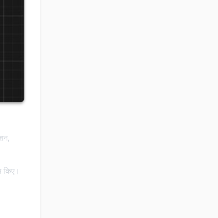
शन,
िच किए।