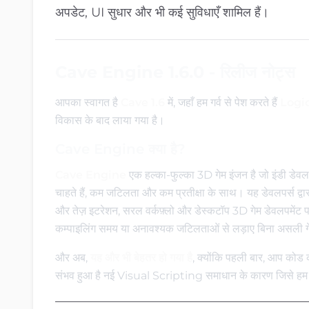
अपडेट, UI सुधार और भी कई सुविधाएँ शामिल हैं।
Cave Engine 1.6.0 - रिलीज नोट्स
आपका स्वागत है
Cave 1.6
में, जहाँ हम गर्व से पेश करते हैं
Logic
विकास के बाद लाया गया है।
Cave Engine क्या है?
Cave Engine
एक हल्का-फुल्का 3D गेम इंजन है जो इंडी डेवलप
चाहते हैं, कम जटिलता और कम प्रतीक्षा के साथ। यह डेवलपर्स द्वा
और तेज़ इटरेशन, सरल वर्कफ़्लो और डेस्कटॉप 3D गेम डेवलपमेंट पर
कम्पाइलिंग समय या अनावश्यक जटिलताओं से लड़ाए बिना असली गेम
और अब,
यह और भी बेहतर हो गया है
, क्योंकि पहली बार, आप कोड 
संभव हुआ है नई Visual Scripting समाधान के कारण जिसे हम Cave