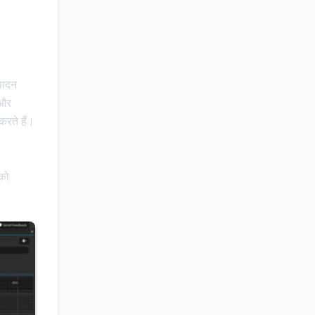
पादन
 और
रते हैं।
 को