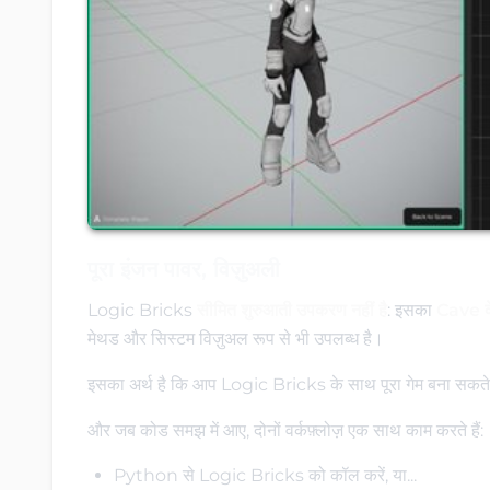
पूरा इंजन पावर, विज़ुअली
Logic Bricks
सीमित शुरुआती उपकरण नहीं है
: इसका
Cave क
मेथड और सिस्टम विज़ुअल रूप से भी उपलब्ध है।
इसका अर्थ है कि आप Logic Bricks के साथ पूरा गेम बना सकते हैं,
और जब कोड समझ में आए, दोनों वर्कफ़्लोज़ एक साथ काम करते हैं:
Python से Logic Bricks को कॉल करें, या...