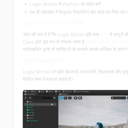
Logic Bricks से Python को कॉल करें
एक ही प्रोजेक्ट में विज़ुअल स्क्रिप्टिंग और कोड को मिला कर 
प्रदर्शन के लिए C++ में निर्मित
अंदर की बात ये है कि Logic Bricks पूरी तरह
C++
में लागू ह
Cave द्वारा मूल रूप से संभाला जाता है,
जितना संभव हो सके उतनी 
प्रोफाइलिंग टूल्स भी शामिल हैं जो आपको आपके लॉजिक के चलने क
यह क्यों महत्वपूर्ण है?
Logic Bricks उन इंडी डेवलपर्स, कलाकारों, डिज़ाइनर्स और जुनूनी
रिलीज़ गेम्स में बदलना चाहते हैं।