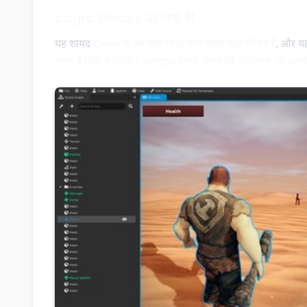
Logic Bricks आ गया है!
यह शायद
Cave में अब तक जोड़ा गया सबसे बड़ा फीचर है
, और यह
पसंद है लेकिन कोडिंग, कम्पाइल समय, इंजन की जटिलता, या अंतह