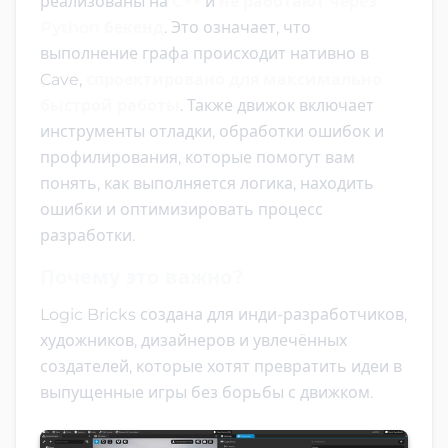
реализованы на
C++
и
не работают через
Python бекенд
. Это означает, что
выполнение графа происходит нативно в
Cave,
спроектировано для максимально
быстрой работы
. Также движок включает
инструменты отладки, обработки ошибок и
профилирования, которые помогут вам
понять, как выполняется логика, находить
ошибки и оптимизировать процесс
разработки.
Почему это важно?
Logic Bricks создана для инди-разработчиков,
художников, дизайнеров и увлечённых
создателей, которые хотят превратить идеи в
выпущенные игры без борьбы с движком.