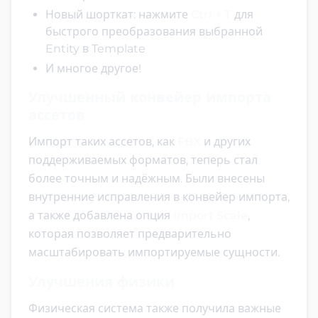
Новый шорткат: нажмите
Ctrl + T
для
быстрого преобразования выбранной
Entity в Template
И многое другое!
Улучшенный конвейер импорта
ассетов
Импорт таких ассетов, как
FBX
и других
поддерживаемых форматов, теперь стал
более точным и надёжным. Были внесены
внутренние исправления в конвейер импорта,
а также добавлена опция
Import Scale
,
которая позволяет предварительно
масштабировать импортируемые сущности.
Улучшения физики
Физическая система также получила важные