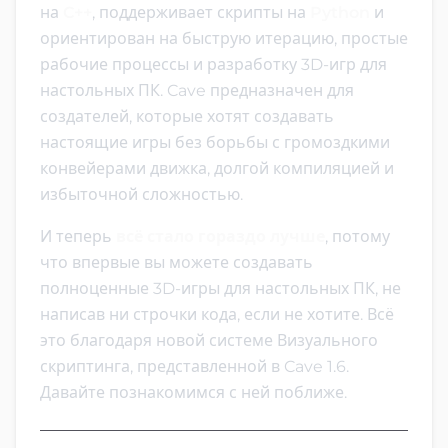
на
C++
, поддерживает скрипты на
Python
и
ориентирован на быструю итерацию, простые
рабочие процессы и разработку 3D-игр для
настольных ПК. Cave предназначен для
создателей, которые хотят создавать
настоящие игры без борьбы с громоздкими
конвейерами движка, долгой компиляцией и
избыточной сложностью.
И теперь
всё стало гораздо лучше
, потому
что впервые вы можете создавать
полноценные 3D-игры для настольных ПК, не
написав ни строчки кода, если не хотите. Всё
это благодаря новой системе Визуального
скриптинга, представленной в Cave 1.6.
Давайте познакомимся с ней поближе.