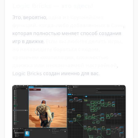
Logic Bricks — это здесь!
Это, вероятно,
одна из крупнейших
функций, когда-либо добавленных в Cave
,
которая полностью меняет способ создания
игр в движке.
Если вы любите делать игры,
но ненавидите бороться с кодом,
временем компиляции, сложностью
движка или нескончаемой настройкой
,
Logic Bricks создан именно для вас.