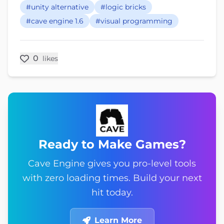
#unity alternative
#logic bricks
#cave engine 1.6
#visual programming
0
likes
Ready to Make Games?
Cave Engine gives you pro-level tools
with zero loading times. Build your next
hit today.
Learn More