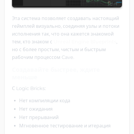
Эта система позволяет создавать настоящий
геймплей визуально, соединяя узлы и потоки
исполнения так, что она кажется знакомой
тем, кто знаком с
Unreal Engine Blueprints
,
но с более простым, чистым и быстрым
рабочим процессом Cave.
Создавайте быстрее, ждите
меньше
С Logic Bricks:
Нет компиляции кода
Нет ожидания
Нет прерываний
Мгновенное тестирование и итерация