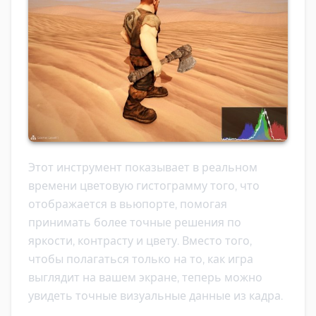
Этот инструмент показывает в реальном
времени цветовую гистограмму того, что
отображается в вьюпорте, помогая
принимать более точные решения по
яркости, контрасту и цвету. Вместо того,
чтобы полагаться только на то, как игра
выглядит на вашем экране, теперь можно
увидеть точные визуальные данные из кадра.