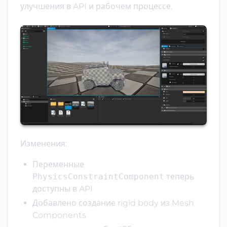
улучшения в API и рабочем процессе.
Изменения:
Переменные
PhysicsConstraintComponent
теперь
доступны в API
Добавлено создание rigid body из Mesh
Components