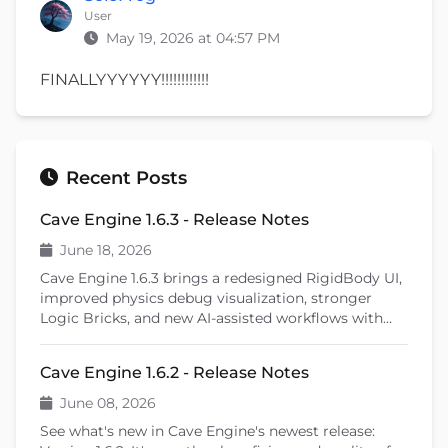
User
May 19, 2026 at 04:57 PM
FINALLYYYYYY!!!!!!!!!!!!
Recent Posts
Cave Engine 1.6.3 - Release Notes
June 18, 2026
Cave Engine 1.6.3 brings a redesigned RigidBody UI,
improved physics debug visualization, stronger
Logic Bricks, and new AI-assisted workflows with
Cave Remote Control and the Cave CLI. This patch
release also introduces important fixes, better
Cave Engine 1.6.2 - Release Notes
learning tools, and previews upcoming features like
shader editing and ragdoll physics.
June 08, 2026
See what's new in Cave Engine's newest release: