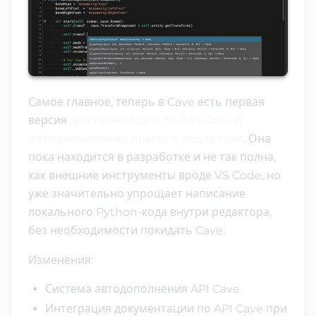
Самое главное, теперь в Cave есть первая
версия
документации по API Cave и
автодополнения прямо в редакторе
. Она
пока находится в разработке и не так полна,
как внешние инструменты вроде VS Code, но
уже значительно упрощает написание
локального Python-кода внутри редактора,
без необходимости покидать Cave.
Изменения:
Система автодополнения API Cave
Интеграция документации по API Cave при