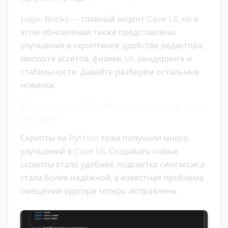
Logic Bricks — главный акцент Cave 1.6, но в
этом обновлении также представлены
улучшения в скриптинге, удобстве редактора,
импорте ассетов, физике, UI, рендеринге и
стабильности. Давайте разберём остальные
новинки.
Встроенный Python-редактор стал
лучше!
Скрипты на Python тоже получили много
улучшений в Cave 1.6. Создавать новые
скрипты стало удобнее, подсветка синтаксиса
стала более надёжной, а известная проблема
смещения курсора теперь исправлена.