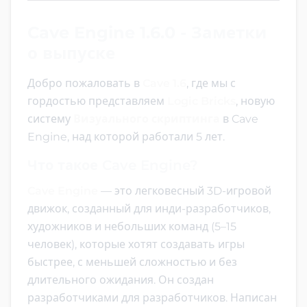
Cave Engine 1.6.0 - Заметки
о выпуске
Добро пожаловать в
Cave 1.6
, где мы с
гордостью представляем
Logic Bricks
, новую
систему
Визуального скриптинга
в Cave
Engine, над которой работали 5 лет.
Что такое Cave Engine?
Cave Engine
— это легковесный 3D-игровой
движок, созданный для инди-разработчиков,
художников и небольших команд (5–15
человек), которые хотят создавать игры
быстрее, с меньшей сложностью и без
длительного ожидания. Он создан
разработчиками для разработчиков. Написан