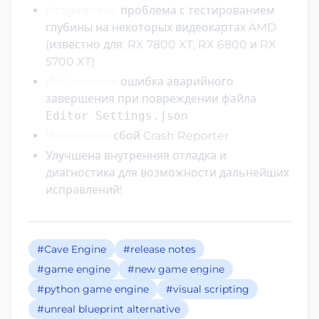
Исправлена
проблема с тестированием
глубины на некоторых видеокартах AMD
(известно для: RX 7800 XT, RX 6800 и RX
5700 XT)
Исправлена
ошибка аварийного
завершения при повреждении файла
Editor Settings.json
Исправлен
сбой Crash Reporter
Улучшена внутренняя отладка и
диагностика для возможности дальнейших
исправлений!
#Cave Engine
#release notes
#game engine
#new game engine
#python game engine
#visual scripting
#unreal blueprint alternative