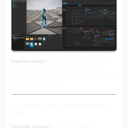
Короче говоря:
создавайте игры в стиле
Blueprints, но легче, проще и быстрее.
Дружелюбно к новичкам и предназначено
для настоящих игр.
Но это ещё не всё в версии
1.6!
Здорово, правда?
Но это ещё не всё!