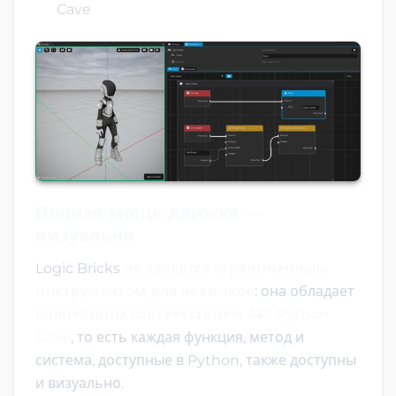
Cave
Полная мощь движка —
визуально
Logic Bricks
не является ограниченным
инструментом для новичков
: она обладает
полнейшим соответствием API Python
Cave
, то есть каждая функция, метод и
система, доступные в Python, также доступны
и визуально.