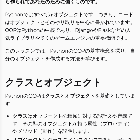
ら作られてあなたのために働くものです。
Pythonでは
すべて
がオブジェクトです。つまり、コード
はオブジェクトとそのやり取りを中心に書かれています。
OOPはPythonの中核であり、DjangoやFlaskなどの人
気ライブラリや多くのゲームエンジンの重要機能です。
このレッスンでは、PythonのOOPの基本概念を探り、自
分のオブジェクトを作成する方法を学びます。
クラスとオブジェクト
PythonのOOPは
クラス
と
オブジェクト
を基礎としていま
す：
クラス
はオブジェクトの種類に対する設計図や定義で
す。その型のオブジェクトが持つ属性（プロパティ）
やメソッド（動作）を説明します。
オブジェクト
はクラスの
インスタンス
であり、設計図