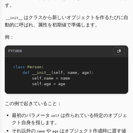
す。
はクラスから新しいオブジェクトを作るたびに自
__init__
動的に呼ばれ、属性を初期値で準備します。
例：
PYTHON
class
Person
:
def
__init__
(
self
,
 name
,
 age
)
:
        self
.
name 
=
 name

        self
.
age 
=
この例で起きていること：
最初のパラメータ
は作られている特定のオブジェ
self
クト自身を指します。
それ以外の
や
はオブジェクト作成時に渡す値
name
age