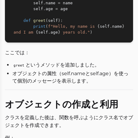
        self
.
name 
=
 name

        self
.
age 
=
 age

def
greet
(
self
)
:
print
(
f"Hello, my name is 
{
self
.
name
}
and I am 
{
self
.
age
}
 years old."
)
ここでは：
というメソッドを追加しました。
greet
オブジェクトの属性（self.nameとself.age）を使っ
て個別のメッセージを表示します。
オブジェクトの作成と利用
クラスを定義した後は、関数を呼ぶようにクラス名でオブ
ジェクトを作成できます。
例：