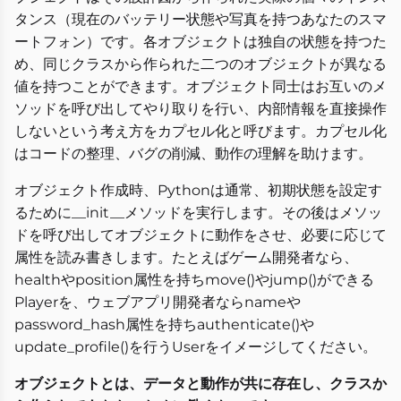
タンス（現在のバッテリー状態や写真を持つあなたのスマ
ートフォン）です。各オブジェクトは独自の状態を持つた
め、同じクラスから作られた二つのオブジェクトが異なる
値を持つことができます。オブジェクト同士はお互いのメ
ソッドを呼び出してやり取りを行い、内部情報を直接操作
しないという考え方をカプセル化と呼びます。カプセル化
はコードの整理、バグの削減、動作の理解を助けます。
オブジェクト作成時、Pythonは通常、初期状態を設定す
るために__init__メソッドを実行します。その後はメソッ
ドを呼び出してオブジェクトに動作をさせ、必要に応じて
属性を読み書きします。たとえばゲーム開発者なら、
healthやposition属性を持ちmove()やjump()ができる
Playerを、ウェブアプリ開発者ならnameや
password_hash属性を持ちauthenticate()や
update_profile()を行うUserをイメージしてください。
オブジェクトとは、データと動作が共に存在し、クラスか