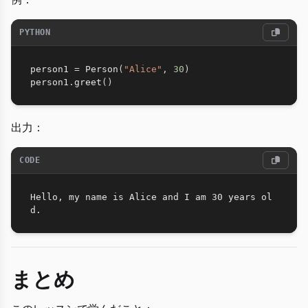
PYTHON
person1 
=
 Person
(
"Alice"
,
30
)
person1
.
greet
(
)
出力：
CODE
Hello, my name is Alice and I am 30 years ol
まとめ