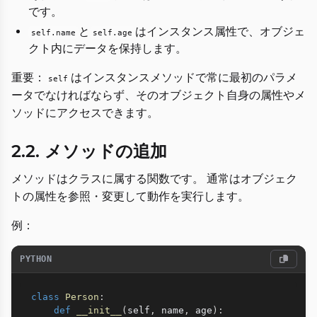
です。
と
はインスタンス属性で、オブジェ
self.name
self.age
クト内にデータを保持します。
重要：
はインスタンスメソッドで常に最初のパラメ
self
ータでなければならず、そのオブジェクト自身の属性やメ
ソッドにアクセスできます。
2.2. メソッドの追加
メソッドはクラスに属する関数です。 通常はオブジェク
トの属性を参照・変更して動作を実行します。
例：
PYTHON
class
Person
:
def
__init__
(
self
,
 name
,
 age
)
: