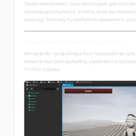
Такой компромисс был необходим для обеспе
производительности. Учтите, если вы перенос
ваш код, поэтому потребуется применить ука
Новый интерфейс профайлера
Интерфейс профайлера был переработан для 
можете быстрее выявлять узкие места произ
Profiler справа: