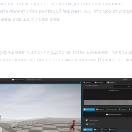
чения согласованности кэша и достижения прироста
ите проект с более старой версии Cave, это может слом
занные выше исправления.
улучшения ясности и удобства использования. Теперь 
водительности с более точными данными. Проверьте вкл