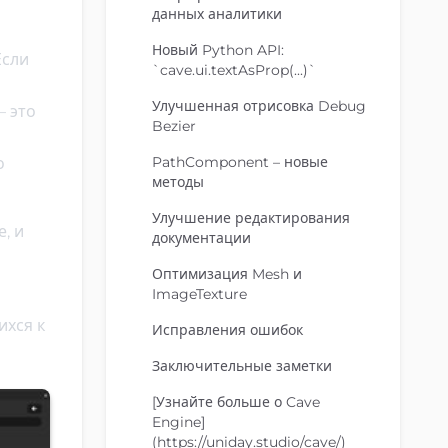
данных аналитики
Новый Python API:
Если
`cave.ui.textAsProp(...)`
Улучшенная отрисовка Debug
— это
Bezier
PathComponent – новые
о
методы
Улучшение редактирования
, и
документации
Оптимизация Mesh и
ImageTexture
ихся к
Исправления ошибок
Заключительные заметки
[Узнайте больше о Cave
Engine]
(https://uniday.studio/cave/)