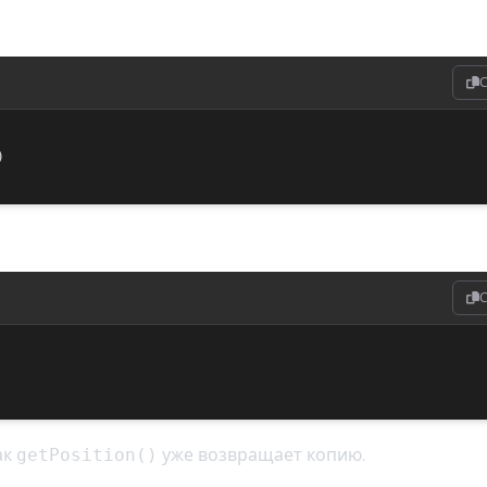
C
)
C
ак
getPosition()
уже возвращает копию.