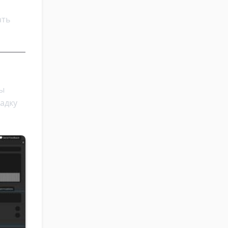
ать
вы
адку