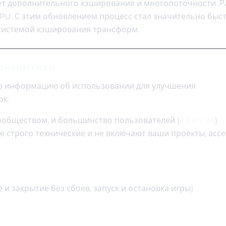
ёт дополнительного кэширования и многопоточности. Р
U. С этим обновлением процесс стал значительно быст
 системой кэширования трансформ.
аналитики
ую информацию об использовании для улучшения
ок.
ообществом, и большинство пользователей (
92,8% за
)
 строго технические и не включают ваши проекты, ассе
и закрытие без сбоев, запуск и остановка игры)