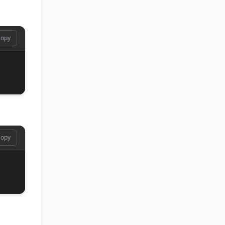
opy
opy