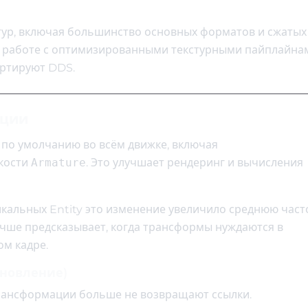
тур, включая большинство основных форматов и сжатых
ри работе с оптимизированными текстурными пайплайна
ортируют DDS.
ации
по умолчанию во всём движке, включая
кости
Armature
. Это улучшает рендеринг и вычисления
никальных Entity это изменение увеличило среднюю част
учше предсказывает, когда трансформы нуждаются в
ом кадре.
бновление)
рансформации больше не возвращают ссылки.