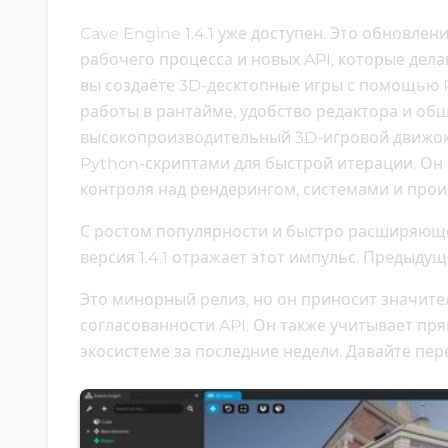
Cave Engine 1.4.1 уже доступен. Это обновле
рабочего процесса и новых API, которые дел
вы создаёте 3D-десктопные игры с помощью 
работы в рантайме, удобство редактора и общ
высокопроизводительный 3D-игровой движок 
Python-скриптами для быстрой итерации. Он 
контроля над рендерингом, системами и про
С ростом популярности и быстро расширяюще
версия 1.4.1 отражает этот импульс. Предыдущ
Это минорный релиз, но он приносит значите
согласованности API. Он также учитывает пр
экосистеме за последние недели. Давайте пе