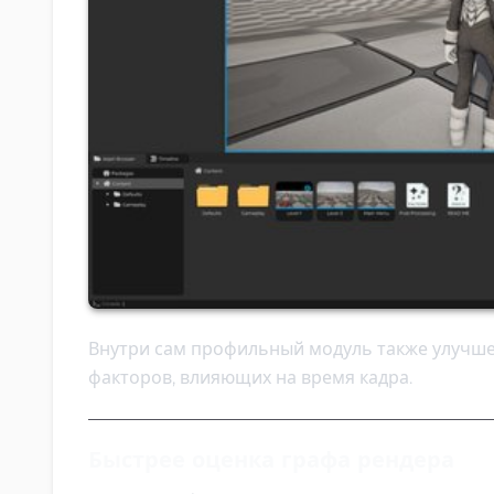
Внутри сам профильный модуль также улучше
факторов, влияющих на время кадра.
Быстрее оценка графа рендера