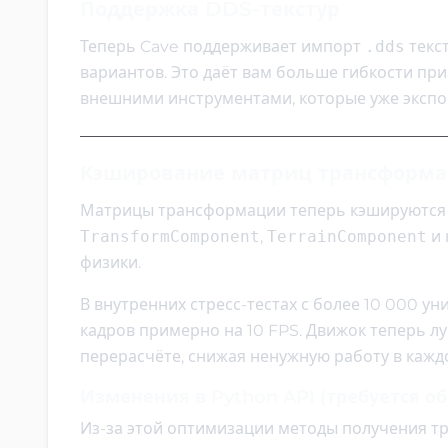
Поддержка DDS-текстур
Теперь Cave поддерживает импорт
.dds
текс
вариантов. Это даёт вам больше гибкости п
внешними инструментами, которые уже эксп
Кэширование матриц трансформ
Матрицы трансформации теперь кэшируются 
TransformComponent
,
TerrainComponent
и 
физики.
В внутренних стресс-тестах с более 10 000 у
кадров примерно на 10 FPS. Движок теперь л
перерасчёте, снижая ненужную работу в кажд
Изменения в Python API (требуется о
Из-за этой оптимизации методы получения т