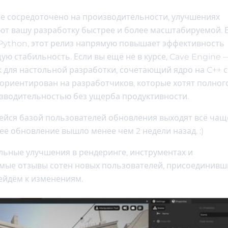
ние сосредоточено на производительности, улучшениях
ают вашу разработку быстрее и более масштабируемой. 
Python, этот релиз напрямую повышает эффективность
ую стабильность. Если вы ещё не в курсе, Cave Engine 
для настольной разработки, сочетающий ядро на C++ с
ориентирован на разработчиков, которые хотят полног
изводительностью без ущерба продуктивности.
йся базой пользователей обновления выходят всё чаще
ее обновление вышло менее чем 2 недели назад. :)
льные улучшения в рендеринге, инструментах и
ямые отзывы сотен новых пользователей, присоединивш
рейдём к изменениям.