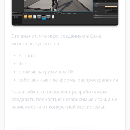
Это значит, что игру, созданную в Cave,
можно выпустить на:
Steam
itch.io
прямые загрузки для ПК
собственные платформы распространения
Такая гибкость позволяет разработчикам
создавать полностью независимые игры, а не
зависимости от конкретной экосистемы.
Скрипты: Lua против Python