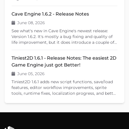
Cave Remote Control and the Cave CLI. This patch
release also introduces important fixes, better
Cave Engine 1.6.2 - Release Notes
learning tools, and previews upcoming features like
shader editing and ragdoll physics.
June 08, 2026
See what's new in Cave Engine's newest release:
Version 1.6.2. It's mostly a bug fixing and quality of
life improvement, but it does introduce a couple of
new features that will help you create your games.
Tiniest2D 1.6.1 - Release Notes: The easiest 2D
Game Engine just got Better!
June 05, 2026
Tiniest2D 1.6.1 adds new script functions, save/load
features, editor workflow improvements, sprite
tools, runtime fixes, localization progress, and better
documentation.