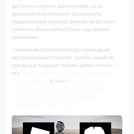
доступно и просто для изучения, но со
временем они начинают исследовать
традиционные игровые движки, когда хотят
получить больший контроль над своими
проектами.
Понимание различий между этими двумя
инструментами помогает понять, какой из
них лучше подходит вашим целям. Roblox —
это
среда разработки, ориентированная
на платформу
, а Cave —
автономный
игровой движок, предназначенный для
инди-разработчиков, создающих
независимые игры для ПК
.