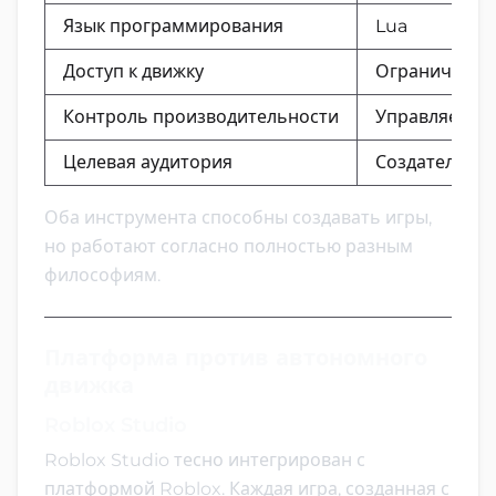
Язык программирования
Lua
Доступ к движку
Ограниченны
Контроль производительности
Управляется
Целевая аудитория
Создатели Ro
Оба инструмента способны создавать игры,
но работают согласно полностью разным
философиям.
Платформа против автономного
движка
Roblox Studio
Roblox Studio тесно интегрирован с
платформой Roblox. Каждая игра, созданная с