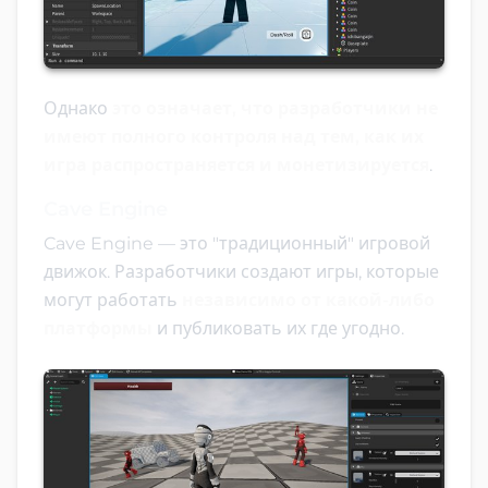
Однако
это означает, что разработчики не
имеют полного контроля над тем, как их
игра распространяется и монетизируется
.
Cave Engine
Cave Engine — это "традиционный" игровой
движок. Разработчики создают игры, которые
могут работать
независимо от какой-либо
платформы
и публиковать их где угодно.