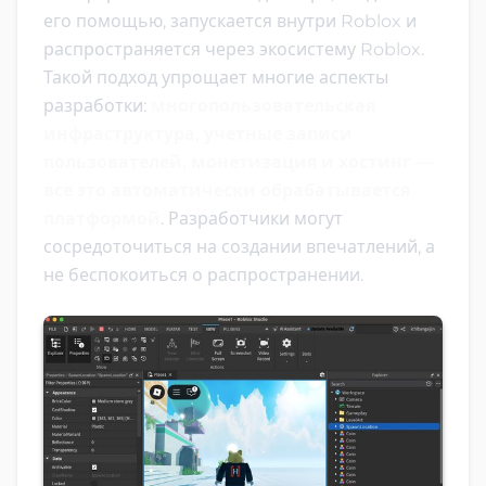
его помощью, запускается внутри Roblox и
распространяется через экосистему Roblox.
Такой подход упрощает многие аспекты
разработки:
многопользовательская
инфраструктура, учетные записи
пользователей, монетизация и хостинг —
все это автоматически обрабатывается
платформой
. Разработчики могут
сосредоточиться на создании впечатлений, а
не беспокоиться о распространении.