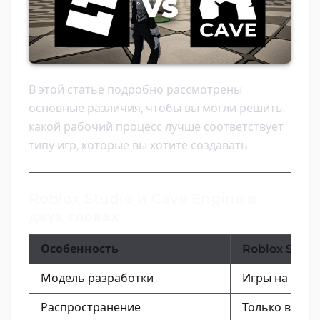
В этой статье подробно рассмотрены
основные различия, чтобы вы могли решить,
какой рабочий процесс лучше соответствует
типу игр, которые вы хотите создавать.
Roblox Studio и Cave Engine в
двух словах
Особенность
Roblox Studi
Модель разработки
Игры на баз
Распространение
Только в эко