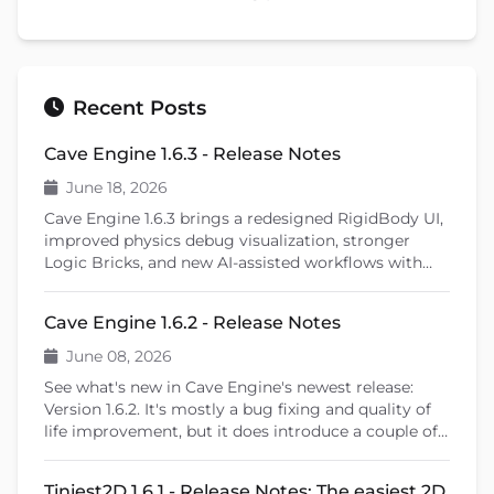
Recent Posts
Cave Engine 1.6.3 - Release Notes
June 18, 2026
Cave Engine 1.6.3 brings a redesigned RigidBody UI,
improved physics debug visualization, stronger
Logic Bricks, and new AI-assisted workflows with
Cave Remote Control and the Cave CLI. This patch
release also introduces important fixes, better
Cave Engine 1.6.2 - Release Notes
learning tools, and previews upcoming features like
shader editing and ragdoll physics.
June 08, 2026
See what's new in Cave Engine's newest release:
Version 1.6.2. It's mostly a bug fixing and quality of
life improvement, but it does introduce a couple of
new features that will help you create your games.
Tiniest2D 1.6.1 - Release Notes: The easiest 2D