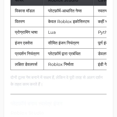
फीचर
Roblox Studio
Cave En
विकास मॉडल
प्लेटफ़ॉर्म-आधारित गेम्स
स्वतन्त्र गेम
वितरण
केवल Roblox इकोसिस्टम
कहीं भी प्रक
प्रोग्रामिंग भाषा
Lua
Python
इंजन एक्सेस
सीमित इंजन नियंत्रण
पूर्ण इंजन वर्क
प्रदर्शन नियंत्रण
प्लेटफ़ॉर्म द्वारा प्रबंधित
डेवलपर द्वारा
लक्षित डेवलपर्स
Roblox निर्माता
इंडी गेम डेवल
दोनों टूल्स गेम बनाने में सक्षम हैं, लेकिन वे पूरी तरह से अलग दर्शन
के तहत काम करते हैं।
प्लेटफ़ॉर्म बनाम स्वतंत्र इंजन
Roblox Studio