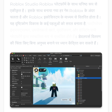
Roblox Studio Roblox प्लेटफ़ॉर्म के साथ घनिष्ठ रूप से
एकीकृत है। इसके साथ बनाया गया हर गेम Roblox के अंदर
चलता है और Roblox इकोसिस्टम के माध्यम से वितरित होता है।
यह दृष्टिकोण विकास के कई पहलुओं को सरल बनाता है:
मल्टीप्लेयर
इंफ्रास्ट्रक्चर, उपयोगकर्ता खाते, मुद्रीकरण, और होस्टिंग सभी
प्लेटफ़ॉर्म द्वारा स्वचालित रूप से प्रबंधित होते हैं
। डेवलपर्स वितरण
की चिंता किए बिना अनुभव बनाने पर ध्यान केंद्रित कर सकते हैं।