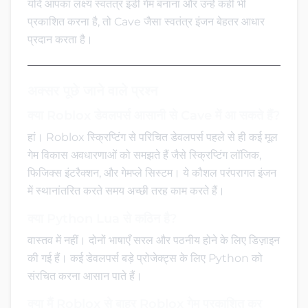
यदि आपका लक्ष्य स्वतंत्र इंडी गेम बनाना और उन्हें कहीं भी
प्रकाशित करना है, तो Cave जैसा स्वतंत्र इंजन बेहतर आधार
प्रदान करता है।
अक्सर पूछे जाने वाले प्रश्न
क्या Roblox डेवलपर्स आसानी से Cave में आ सकते हैं?
हां। Roblox स्क्रिप्टिंग से परिचित डेवलपर्स पहले से ही कई मूल
गेम विकास अवधारणाओं को समझते हैं जैसे स्क्रिप्टिंग लॉजिक,
फिजिक्स इंटरैक्शन, और गेमप्ले सिस्टम। ये कौशल परंपरागत इंजन
में स्थानांतरित करते समय अच्छी तरह काम करते हैं।
क्या Python Lua से कठिन है?
वास्तव में नहीं। दोनों भाषाएँ सरल और पठनीय होने के लिए डिज़ाइन
की गई हैं। कई डेवलपर्स बड़े प्रोजेक्ट्स के लिए Python को
संरचित करना आसान पाते हैं।
क्या मैं Roblox से बाहर Roblox गेम प्रकाशित कर