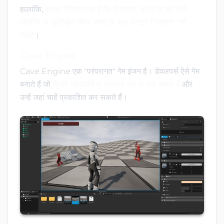
हालांकि,
इसका परिणाम यह है कि डेवलपर्स अपने गेम को कैसे
वितरित या मुद्रीकृत किया जाता है, उस पर पूरा नियंत्रण नहीं
रखते
।
Cave Engine
Cave Engine एक "परंपरागत" गेम इंजन है। डेवलपर्स ऐसे गेम
बनाते हैं जो
किसी प्लेटफ़ॉर्म से स्वतंत्र रूप से चल सकते हैं
और
उन्हें जहां चाहें प्रकाशित कर सकते हैं।