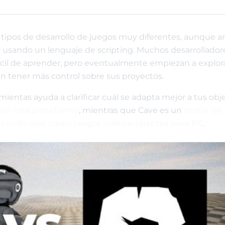
a tipos de desarrollo de juegos muy diferentes, aunque 
D usando un lenguaje de scripting. Muchos desarrollador
cil de aprender, pero eventualmente empiezan a explor
n tener más control sobre sus proyectos.
ientas ayuda a clarificar cuál se adapta mejor a tus obje
o en una plataforma
, mientras que Cave es un
motor de 
s indie que crean juegos independientes para PC
.