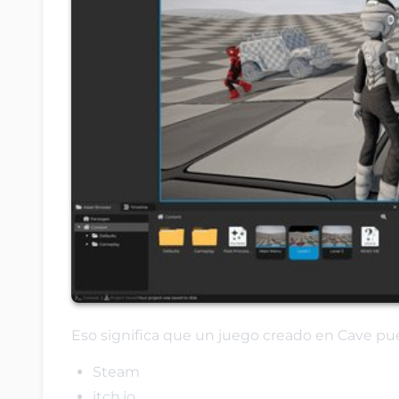
Eso significa que un juego creado en Cave pu
Steam
itch.io