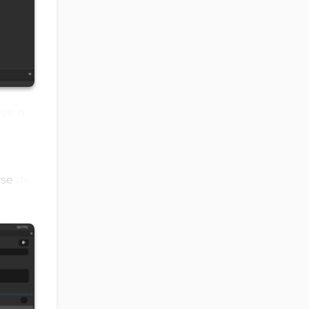
uye o
rse
de