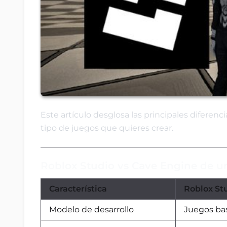
Este artículo desglosa las principales diferenc
tipo de juegos que quieres crear.
Roblox Studio vs Cave Engine de un
Característica
Roblox St
Modelo de desarrollo
Juegos ba