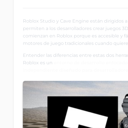
Roblox Studio y Cave Engine están dirigidos 
permiten a los desarrolladores crear juegos 3
comienzan en Roblox porque es accesible y fá
motores de juego tradicionales cuando quiere
Entender las diferencias entre estas dos herram
Roblox es un
entorno de desarrollo enfocad
independiente diseñado para desarrolladore