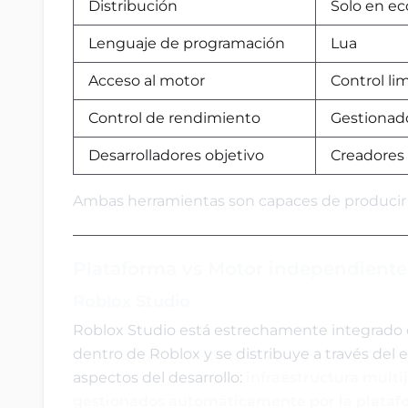
Distribución
Solo en e
Lenguaje de programación
Lua
Acceso al motor
Control li
Control de rendimiento
Gestionado
Desarrolladores objetivo
Creadores
Ambas herramientas son capaces de producir j
Plataforma vs Motor independiente
Roblox Studio
Roblox Studio está estrechamente integrado c
dentro de Roblox y se distribuye a través del
aspectos del desarrollo:
infraestructura multi
gestionados automáticamente por la plata