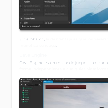
Sin embargo,
la desventaja es que los desarr
monetiza su juego
.
Cave Engine
Cave Engine es un motor de juego "tradiciona
forma independiente a cualquier plataform