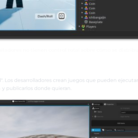
olladores no tienen control total sobre cómo se distrib
l". Los desarrolladores crean juegos que pueden ejecuta
a
y publicarlos donde quieran.