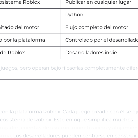
cosistema Roblox
Publicar en cualquier lugar
Python
mitado del motor
Flujo completo del motor
 por la plataforma
Controlado por el desarrollad
 de Roblox
Desarrolladores indie
uegos, pero operan bajo filosofías completamente difer
on la plataforma Roblox. Cada juego creado con él se e
 ecosistema de Roblox. Este enfoque simplifica muchos
jugador, cuentas de usuario, monetización y alojamien
forma
. Los desarrolladores pueden centrarse en construir