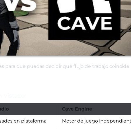
ias para que puedas decidir qué flujo de trabajo coincide 
 vistazo
udio
Cave Engine
sados en plataforma
Motor de juego independien