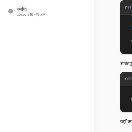
PYT
समाप्ति!
Lesson 16 • 10 XP
आउटपु
COD
यहाँ क्य