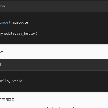
HON
import
 mymodule

mymodule
.
say_hello
(
)
ट:
E
ा हो रहा है: