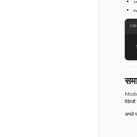
i
m
COD
समा
Modul
पैकेजों 
अगले प