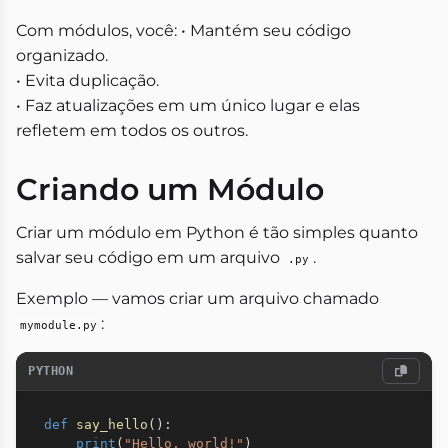
Com módulos, você: • Mantém seu código
organizado.
• Evita duplicação.
• Faz atualizações em um único lugar e elas
refletem em todos os outros.
Criando um Módulo
Criar um módulo em Python é tão simples quanto
salvar seu código em um arquivo
.
.py
Exemplo — vamos criar um arquivo chamado
:
mymodule.py
PYTHON
def
say_hello
(
)
:
print
(
"Hello, world!"
)