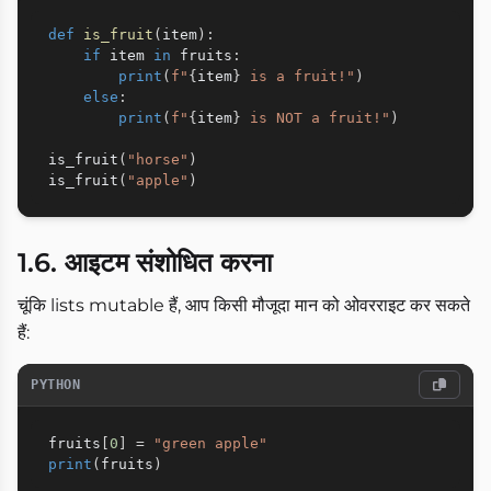
def
is_fruit
(
item
)
:
if
 item 
in
 fruits
:
print
(
f"
{
item
}
 is a fruit!"
)
else
:
print
(
f"
{
item
}
 is NOT a fruit!"
)
is_fruit
(
"horse"
)
is_fruit
(
"apple"
)
1.6. आइटम संशोधित करना
चूंकि lists mutable हैं, आप किसी मौजूदा मान को ओवरराइट कर सकते
हैं:
PYTHON
fruits
[
0
]
=
"green apple"
print
(
fruits
)