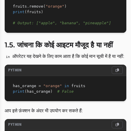
fruits
.
remove
(
"orange"
)
print
(
fruits
)
# Output: ["apple", "banana", "pineapple"]
1.5. जांचना कि कोई आइटम मौजूद है या नहीं
ऑपरेटर यह देखने के लिए काम आता है कि कोई मान सूची में है या नहीं:
in
PYTHON
has_orange 
=
"orange"
in
print
(
has_orange
)
# False
आप इसे फ़ंक्शन के अंदर भी उपयोग कर सकते हैं:
PYTHON