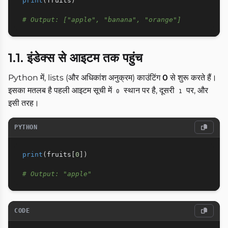
print
(
fruits
)
# Output: ["apple", "banana", "orange"]
1.1. इंडेक्स से आइटम तक पहुंच
Python में, lists (और अधिकांश अनुक्रम) काउंटिंग
0
से शुरू करते हैं।
इसका मतलब है पहली आइटम सूची में
स्थान पर है, दूसरी
पर, और
0
1
इसी तरह।
PYTHON
print
(
fruits
[
0
]
)
# Output: "apple"
CODE