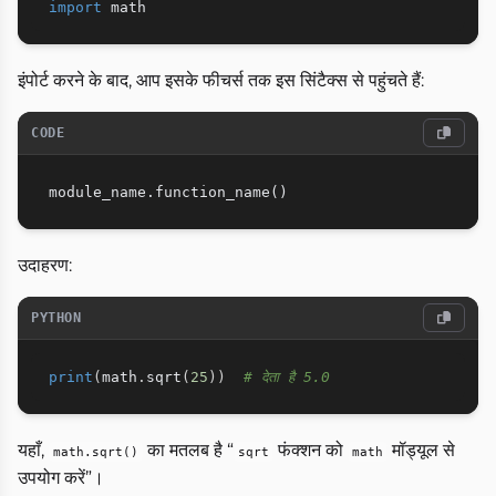
import
इंपोर्ट करने के बाद, आप इसके फीचर्स तक इस सिंटैक्स से पहुंचते हैं:
CODE
उदाहरण:
PYTHON
print
(
math
.
sqrt
(
25
)
)
# देता है 5.0
यहाँ,
का मतलब है “
फंक्शन को
मॉड्यूल से
math.sqrt()
sqrt
math
उपयोग करें”।